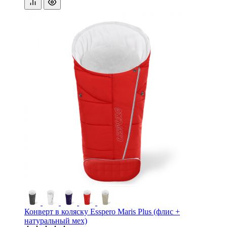
Конверт в коляску Esspero Maris Plus (флис +
натуральный мех)