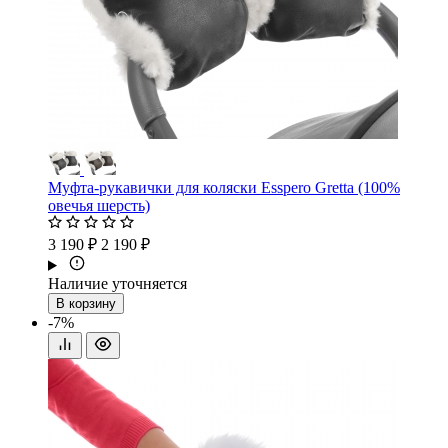
Муфта-рукавички для коляски Esspero Gretta (100%
овечья шерсть)
3 190 ₽
2 190 ₽
Наличие уточняется
В корзину
-7%