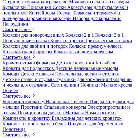
Стерилизаторы-подогреватели
Молокоотсосы и аксессуары
Бутылочки
Поильники
Соски
Аксессуары для бутылочек и
поильников
Контейнеры
Посуда
Термосы и термосумки
Блендеры, пароварки и миксеры
Наборы для кормления
Нагрудники
Смотреть все
Коляски для новорожденных
Коляски 2 в 1
Коляски 3 в 1
Прогулочные коляски
Коляски-трости
Трехколесные коляски
Коляски для двойни и погодок
Коляски премиум-класса
Коляски-трансформеры
Комплектующие к коляскам
Смотреть все
Кроватки-трансформеры
Детские кроватки
Колыбели
Кровати для подростков
Детские пеленальные комоды
Комоды
Детские шкафы
Пеленальные доски и столики
Детские столы и стулья
Стульчики для кормления
Вкладыши
и чехлы для стульчика
Светильники
Ночники
Мягкие кресла
Прочее
Смотреть все
Бортики в кроватку
Наволочки
Пеленки
Пледы
Подушки для
малыша
Простыни
Спальные конверты
Электропростыни и
одеяла
Позиционеры для сна
Матрасы
Наматрасники
Комплекты в кроватку
Балдахины для детских кроваток
Комплекты постельного белья
Подушки для беременных
Полотенца
Смотреть все