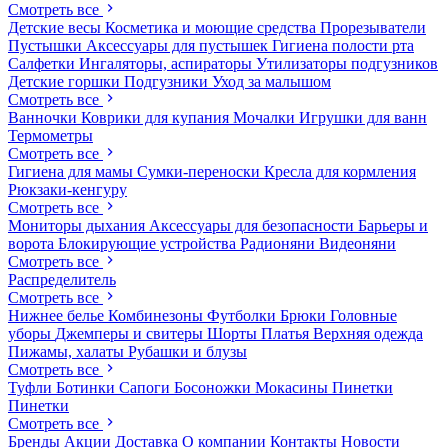
Смотреть все
Детские весы
Косметика и моющие средства
Прорезыватели
Пустышки
Аксессуары для пустышек
Гигиена полости рта
Салфетки
Ингаляторы, аспираторы
Утилизаторы подгузников
Детские горшки
Подгузники
Уход за малышом
Смотреть все
Ванночки
Коврики для купания
Мочалки
Игрушки для ванн
Термометры
Смотреть все
Гигиена для мамы
Сумки-переноски
Кресла для кормления
Рюкзаки-кенгуру
Смотреть все
Мониторы дыхания
Аксессуары для безопасности
Барьеры и
ворота
Блокирующие устройства
Радионяни
Видеоняни
Смотреть все
Распределитель
Смотреть все
Нижнее белье
Комбинезоны
Футболки
Брюки
Головные
уборы
Джемперы и свитеры
Шорты
Платья
Верхняя одежда
Пижамы, халаты
Рубашки и блузы
Смотреть все
Туфли
Ботинки
Сапоги
Босоножки
Мокасины
Пинетки
Пинетки
Смотреть все
Бренды
Акции
Доставка
О компании
Контакты
Новости