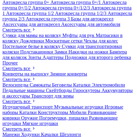
Автокресла группа 0+
Автокресла группа 0+/1
Автокресла
группа 0+/1/2
Автокресла группа 0+/1/2/3
Автокресла группа
1
Автокресла группа 1/2
Автокресла группа 1/2/3
Автокресла
группа 2/3
Автокресла группа 3
Базы для автокресел
Аксессуары для автокресел
Аксессуары для автомобиля
Смотреть все
Сумки для мамы на коляску
Муфты для рук
Матрасики в
коляску
Дождевики
Москитные сетки
Чехлы для колес
Постельное белье в коляску
Сумки для транспортировки
коляски
Подстаканники
Замки
Накидки на ножки
Бампера
для колясок
Зонты
Адаптеры
Подножки для второго ребенка
Прочее
Смотреть все
Конверты на выписку
Зимние конверты
Смотреть все
Велосипеды
Самокаты
Беговелы
Каталки
Электромобили
Педальные машины
Скейтборды
Гироскутеры
Аккумуляторы
и аксессуары
Транспорт для зимы
Смотреть все
Игрушечный транспорт
Музыкальные игрушки
Игровые
наборы
Каталки
Конструкторы
Мобили
Развивающие
коврики
Оружие
Погремушки, пищалки
Развивающие
игрушки
Мягкие игрушки
Смотреть все
Манежи
Ходунки
Качалки
Шезлонги