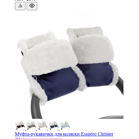
Муфта-рукавички для коляски Esspero Christer