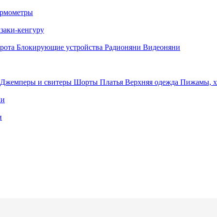
рмометры
заки-кенгуру
орота
Блокирующие устройства
Радионяни
Видеоняни
Джемперы и свитеры
Шорты
Платья
Верхняя одежда
Пижамы, 
ки
и