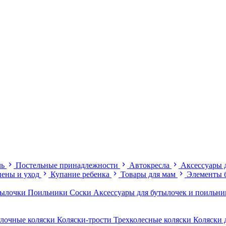
ль
Постельные принадлежности
Автокресла
Аксессуары 
иены и уход
Купание ребенка
Товары для мам
Элементы 
тылочки
Поильники
Соски
Аксессуары для бутылочек и поильн
лочные коляски
Коляски-трости
Трехколесные коляски
Коляски 