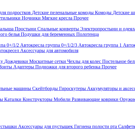
для подростков
Детские пеленальные комоды
Комоды
Детские 
етильники
Ночники
Мягкие кресла
Прочее
малыша
Простыни
Спальные конверты
Электропростыни и одея
ого белья
Подушки для беременных
Полотенца
па 0+/1/2
Автокресла группа 0+/1/2/3
Автокресла группа 1
Авток
втокресел
Аксессуары для автомобиля
ку
Дождевики
Москитные сетки
Чехлы для колес
Постельное бел
Зонты
Адаптеры
Подножки для второго ребенка
Прочее
альные машины
Скейтборды
Гироскутеры
Аккумуляторы и аксе
ры
Каталки
Конструкторы
Мобили
Развивающие коврики
Оружи
устышки
Аксессуары для пустышек
Гигиена полости рта
Салфет