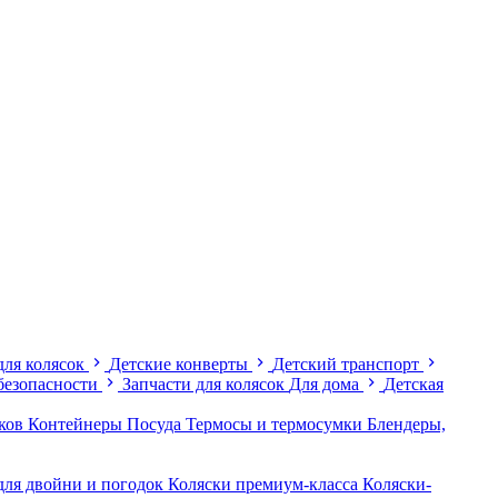
для колясок
Детские конверты
Детский транспорт
безопасности
Запчасти для колясок
Для дома
Детская
иков
Контейнеры
Посуда
Термосы и термосумки
Блендеры,
для двойни и погодок
Коляски премиум-класса
Коляски-