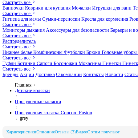
Смотреть все
Ванночки
Коврики для купания
Мочалки
Игрушки для ванн
Те
Смотреть все
Гигиена для мамы
Сумки-переноски
Кресла для кормления
Рюк
Смотреть все
Мониторы дыхания
Аксессуары для безопасности
Барьеры и в
Смотреть все
Распределитель
Смотреть все
Нижнее белье
Комбинезоны
Футболки
Брюки
Головные уборы
Смотреть все
Туфли
Ботинки
Сапоги
Босоножки
Мокасины
Пинетки
Пинет
Смотреть все
Бренды
Акции
Доставка
О компании
Контакты
Новости
Стать
Главная
Детские коляски
Прогулочные коляски
Прогулочная коляска Concord Fusion
grey
Характеристики
Описание
Отзывы (3)
Видео
С этим покупают