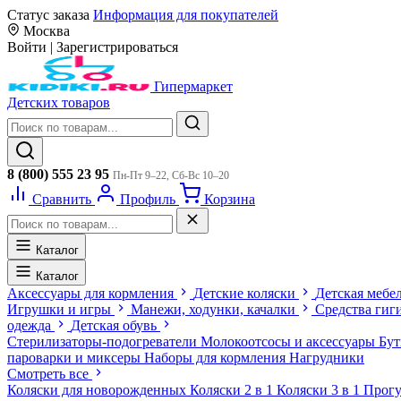
Статус заказа
Информация для покупателей
Москва
Войти
|
Зарегистрироваться
Гипермаркет
Детских товаров
8 (800) 555 23 95
Пн-Пт 9–22, Сб-Вс 10–20
Сравнить
Профиль
Корзина
Каталог
Каталог
Аксессуары для кормления
Детские коляски
Детская мебе
Игрушки и игры
Манежи, ходунки, качалки
Средства гиг
одежда
Детская обувь
Стерилизаторы-подогреватели
Молокоотсосы и аксессуары
Бу
пароварки и миксеры
Наборы для кормления
Нагрудники
Смотреть все
Коляски для новорожденных
Коляски 2 в 1
Коляски 3 в 1
Прогу