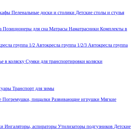
шкафы
Пеленальные доски и столики
Детские столы и стулья
ла
Позиционеры для сна
Матрасы
Наматрасники
Комплекты в
ресла группа 1/2
Автокресла группа 1/2/3
Автокресла группа
ье в коляску
Сумки для транспортировки коляски
ссуары
Транспорт для зимы
е
Погремушки, пищалки
Развивающие игрушки
Мягкие
ки
Ингаляторы, аспираторы
Утилизаторы подгузников
Детские