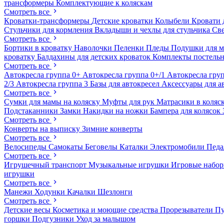
трансформеры
Комплектующие к коляскам
Смотреть все
Кроватки-трансформеры
Детские кроватки
Колыбели
Кровати 
Стульчики для кормления
Вкладыши и чехлы для стульчика
Св
Смотреть все
Бортики в кроватку
Наволочки
Пеленки
Пледы
Подушки для 
кроватку
Балдахины для детских кроваток
Комплекты постельн
Смотреть все
Автокресла группа 0+
Автокресла группа 0+/1
Автокресла груп
2/3
Автокресла группа 3
Базы для автокресел
Аксессуары для а
Смотреть все
Сумки для мамы на коляску
Муфты для рук
Матрасики в коляс
Подстаканники
Замки
Накидки на ножки
Бампера для колясок
Смотреть все
Конверты на выписку
Зимние конверты
Смотреть все
Велосипеды
Самокаты
Беговелы
Каталки
Электромобили
Пед
Смотреть все
Игрушечный транспорт
Музыкальные игрушки
Игровые набо
игрушки
Смотреть все
Манежи
Ходунки
Качалки
Шезлонги
Смотреть все
Детские весы
Косметика и моющие средства
Прорезыватели
П
горшки
Подгузники
Уход за малышом