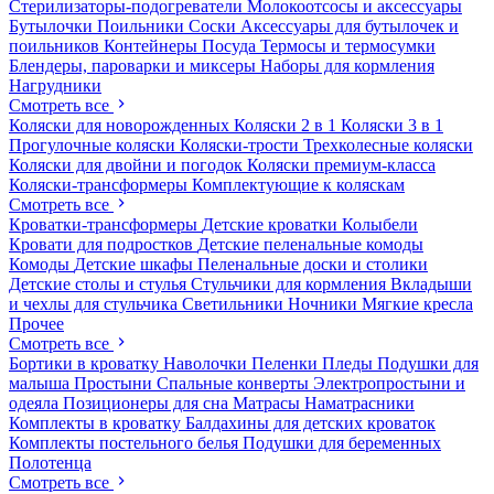
Стерилизаторы-подогреватели
Молокоотсосы и аксессуары
Бутылочки
Поильники
Соски
Аксессуары для бутылочек и
поильников
Контейнеры
Посуда
Термосы и термосумки
Блендеры, пароварки и миксеры
Наборы для кормления
Нагрудники
Смотреть все
Коляски для новорожденных
Коляски 2 в 1
Коляски 3 в 1
Прогулочные коляски
Коляски-трости
Трехколесные коляски
Коляски для двойни и погодок
Коляски премиум-класса
Коляски-трансформеры
Комплектующие к коляскам
Смотреть все
Кроватки-трансформеры
Детские кроватки
Колыбели
Кровати для подростков
Детские пеленальные комоды
Комоды
Детские шкафы
Пеленальные доски и столики
Детские столы и стулья
Стульчики для кормления
Вкладыши
и чехлы для стульчика
Светильники
Ночники
Мягкие кресла
Прочее
Смотреть все
Бортики в кроватку
Наволочки
Пеленки
Пледы
Подушки для
малыша
Простыни
Спальные конверты
Электропростыни и
одеяла
Позиционеры для сна
Матрасы
Наматрасники
Комплекты в кроватку
Балдахины для детских кроваток
Комплекты постельного белья
Подушки для беременных
Полотенца
Смотреть все