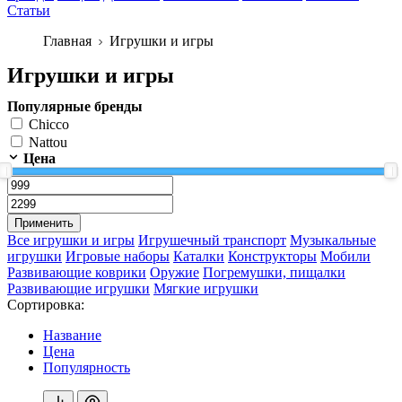
Статьи
Главная
Игрушки и игры
Игрушки и игры
Популярные бренды
Chicco
Nattou
Цена
Применить
Все игрушки и игры
Игрушечный транспорт
Музыкальные
игрушки
Игровые наборы
Каталки
Конструкторы
Мобили
Развивающие коврики
Оружие
Погремушки, пищалки
Развивающие игрушки
Мягкие игрушки
Сортировка:
Название
Цена
Популярность