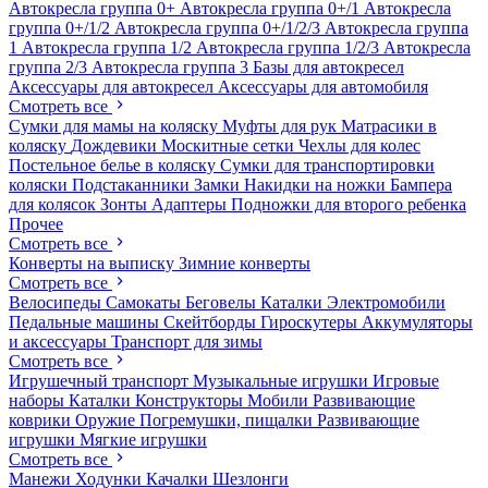
Автокресла группа 0+
Автокресла группа 0+/1
Автокресла
группа 0+/1/2
Автокресла группа 0+/1/2/3
Автокресла группа
1
Автокресла группа 1/2
Автокресла группа 1/2/3
Автокресла
группа 2/3
Автокресла группа 3
Базы для автокресел
Аксессуары для автокресел
Аксессуары для автомобиля
Смотреть все
Сумки для мамы на коляску
Муфты для рук
Матрасики в
коляску
Дождевики
Москитные сетки
Чехлы для колес
Постельное белье в коляску
Сумки для транспортировки
коляски
Подстаканники
Замки
Накидки на ножки
Бампера
для колясок
Зонты
Адаптеры
Подножки для второго ребенка
Прочее
Смотреть все
Конверты на выписку
Зимние конверты
Смотреть все
Велосипеды
Самокаты
Беговелы
Каталки
Электромобили
Педальные машины
Скейтборды
Гироскутеры
Аккумуляторы
и аксессуары
Транспорт для зимы
Смотреть все
Игрушечный транспорт
Музыкальные игрушки
Игровые
наборы
Каталки
Конструкторы
Мобили
Развивающие
коврики
Оружие
Погремушки, пищалки
Развивающие
игрушки
Мягкие игрушки
Смотреть все
Манежи
Ходунки
Качалки
Шезлонги