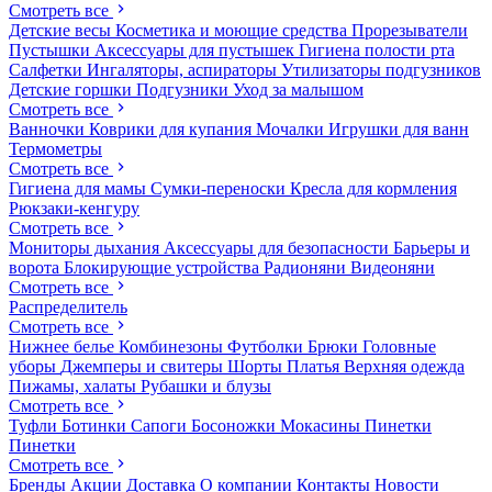
Смотреть все
Детские весы
Косметика и моющие средства
Прорезыватели
Пустышки
Аксессуары для пустышек
Гигиена полости рта
Салфетки
Ингаляторы, аспираторы
Утилизаторы подгузников
Детские горшки
Подгузники
Уход за малышом
Смотреть все
Ванночки
Коврики для купания
Мочалки
Игрушки для ванн
Термометры
Смотреть все
Гигиена для мамы
Сумки-переноски
Кресла для кормления
Рюкзаки-кенгуру
Смотреть все
Мониторы дыхания
Аксессуары для безопасности
Барьеры и
ворота
Блокирующие устройства
Радионяни
Видеоняни
Смотреть все
Распределитель
Смотреть все
Нижнее белье
Комбинезоны
Футболки
Брюки
Головные
уборы
Джемперы и свитеры
Шорты
Платья
Верхняя одежда
Пижамы, халаты
Рубашки и блузы
Смотреть все
Туфли
Ботинки
Сапоги
Босоножки
Мокасины
Пинетки
Пинетки
Смотреть все
Бренды
Акции
Доставка
О компании
Контакты
Новости