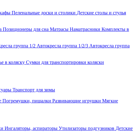
шкафы
Пеленальные доски и столики
Детские столы и стулья
ла
Позиционеры для сна
Матрасы
Наматрасники
Комплекты в
ресла группа 1/2
Автокресла группа 1/2/3
Автокресла группа
ье в коляску
Сумки для транспортировки коляски
ссуары
Транспорт для зимы
е
Погремушки, пищалки
Развивающие игрушки
Мягкие
ки
Ингаляторы, аспираторы
Утилизаторы подгузников
Детские