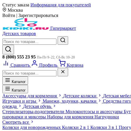
Статус заказа
Информация для покупателей
Москва
Войти
|
Зарегистрироваться
Гипермаркет
Детских товаров
8 (800) 555 23 95
Пн-Пт 9–22, Сб-Вс 10–20
Сравнить
Профиль
Корзина
Каталог
Каталог
Аксессуары для кормления
Детские коляски
Детская мебе
Игрушки и игры
Манежи, ходунки, качалки
Средства гиг
одежда
Детская обувь
Стерилизаторы-подогреватели
Молокоотсосы и аксессуары
Бу
пароварки и миксеры
Наборы для кормления
Нагрудники
Смотреть все
Коляски для новорожденных
Коляски 2 в 1
Коляски 3 в 1
Прогу