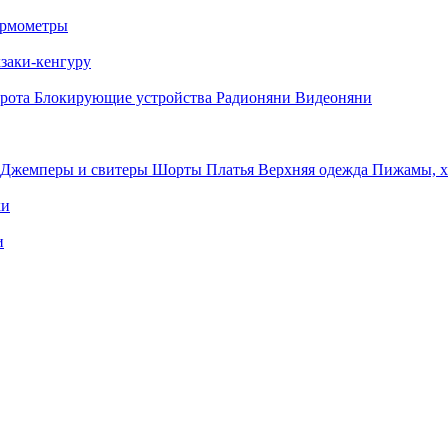
рмометры
заки-кенгуру
орота
Блокирующие устройства
Радионяни
Видеоняни
Джемперы и свитеры
Шорты
Платья
Верхняя одежда
Пижамы, 
ки
и