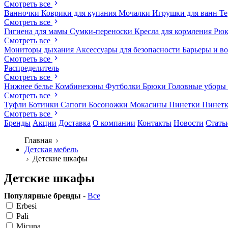
Смотреть все
Ванночки
Коврики для купания
Мочалки
Игрушки для ванн
Те
Смотреть все
Гигиена для мамы
Сумки-переноски
Кресла для кормления
Рюк
Смотреть все
Мониторы дыхания
Аксессуары для безопасности
Барьеры и в
Смотреть все
Распределитель
Смотреть все
Нижнее белье
Комбинезоны
Футболки
Брюки
Головные уборы
Смотреть все
Туфли
Ботинки
Сапоги
Босоножки
Мокасины
Пинетки
Пинет
Смотреть все
Бренды
Акции
Доставка
О компании
Контакты
Новости
Стать
Главная
Детская мебель
Детские шкафы
Детские шкафы
Популярные бренды
-
Все
Erbesi
Pali
Micuna