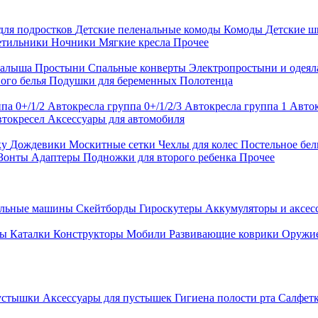
для подростков
Детские пеленальные комоды
Комоды
Детские 
етильники
Ночники
Мягкие кресла
Прочее
малыша
Простыни
Спальные конверты
Электропростыни и одея
ого белья
Подушки для беременных
Полотенца
па 0+/1/2
Автокресла группа 0+/1/2/3
Автокресла группа 1
Авток
втокресел
Аксессуары для автомобиля
ку
Дождевики
Москитные сетки
Чехлы для колес
Постельное бел
Зонты
Адаптеры
Подножки для второго ребенка
Прочее
альные машины
Скейтборды
Гироскутеры
Аккумуляторы и аксе
ры
Каталки
Конструкторы
Мобили
Развивающие коврики
Оружи
устышки
Аксессуары для пустышек
Гигиена полости рта
Салфет