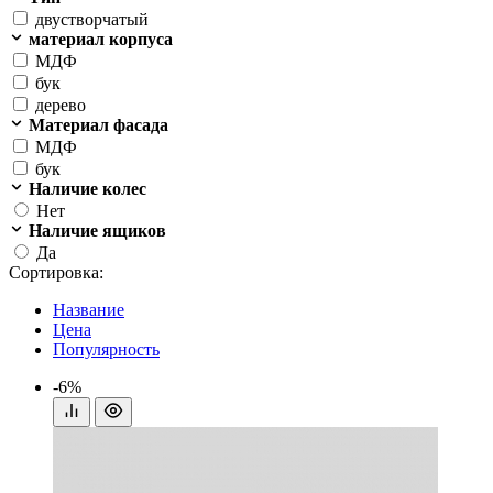
двустворчатый
материал корпуса
МДФ
бук
дерево
Материал фасада
МДФ
бук
Наличие колес
Нет
Наличие ящиков
Да
Сортировка:
Название
Цена
Популярность
-6%