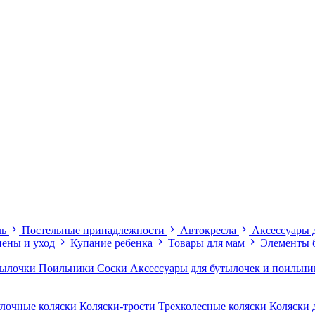
ль
Постельные принадлежности
Автокресла
Аксессуары 
иены и уход
Купание ребенка
Товары для мам
Элементы 
тылочки
Поильники
Соски
Аксессуары для бутылочек и поильн
лочные коляски
Коляски-трости
Трехколесные коляски
Коляски 