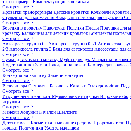
трансформеры
Комплектующие к коляскам
Смотреть все
Кроватки-трансформеры
Детские кроватки
Колыбели
Кровати 
Стульчики для кормления
Вкладыши и чехлы для стульчика
Св
Смотреть все
Бортики в кроватку
Наволочки
Пеленки
Пледы
Подушки для 
кроватку
Балдахины для детских кроваток
Комплекты постельн
Смотреть все
Автокресла группа 0+
Автокресла группа 0+/1
Автокресла груп
2/3
Автокресла группа 3
Базы для автокресел
Аксессуары для а
Смотреть все
Сумки для мамы на коляску
Муфты для рук
Матрасики в коляс
Подстаканники
Замки
Накидки на ножки
Бампера для колясок
Смотреть все
Конверты на выписку
Зимние конверты
Смотреть все
Велосипеды
Самокаты
Беговелы
Каталки
Электромобили
Пед
Смотреть все
Игрушечный транспорт
Музыкальные игрушки
Игровые набо
игрушки
Смотреть все
Манежи
Ходунки
Качалки
Шезлонги
Смотреть все
Детские весы
Косметика и моющие средства
Прорезыватели
П
горшки
Подгузники
Уход за малышом