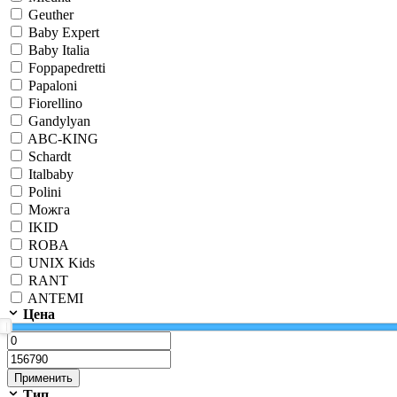
Geuther
Baby Expert
Baby Italia
Foppapedretti
Papaloni
Fiorellino
Gandylyan
ABC-KING
Schardt
Italbaby
Polini
Можга
IKID
ROBA
UNIX Kids
RANT
ANTEMI
Цена
Применить
Тип