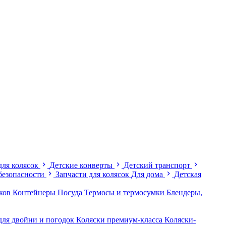
для колясок
Детские конверты
Детский транспорт
безопасности
Запчасти для колясок
Для дома
Детская
иков
Контейнеры
Посуда
Термосы и термосумки
Блендеры,
для двойни и погодок
Коляски премиум-класса
Коляски-