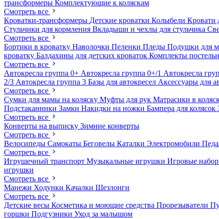
трансформеры
Комплектующие к коляскам
Смотреть все
Кроватки-трансформеры
Детские кроватки
Колыбели
Кровати 
Стульчики для кормления
Вкладыши и чехлы для стульчика
Св
Смотреть все
Бортики в кроватку
Наволочки
Пеленки
Пледы
Подушки для 
кроватку
Балдахины для детских кроваток
Комплекты постельн
Смотреть все
Автокресла группа 0+
Автокресла группа 0+/1
Автокресла груп
2/3
Автокресла группа 3
Базы для автокресел
Аксессуары для а
Смотреть все
Сумки для мамы на коляску
Муфты для рук
Матрасики в коляс
Подстаканники
Замки
Накидки на ножки
Бампера для колясок
Смотреть все
Конверты на выписку
Зимние конверты
Смотреть все
Велосипеды
Самокаты
Беговелы
Каталки
Электромобили
Пед
Смотреть все
Игрушечный транспорт
Музыкальные игрушки
Игровые набо
игрушки
Смотреть все
Манежи
Ходунки
Качалки
Шезлонги
Смотреть все
Детские весы
Косметика и моющие средства
Прорезыватели
П
горшки
Подгузники
Уход за малышом