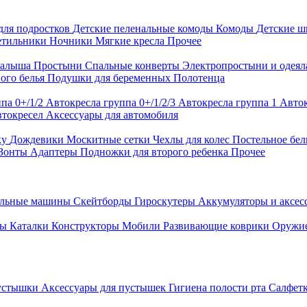
для подростков
Детские пеленальные комоды
Комоды
Детские 
етильники
Ночники
Мягкие кресла
Прочее
малыша
Простыни
Спальные конверты
Электропростыни и одея
ого белья
Подушки для беременных
Полотенца
па 0+/1/2
Автокресла группа 0+/1/2/3
Автокресла группа 1
Авток
втокресел
Аксессуары для автомобиля
ку
Дождевики
Москитные сетки
Чехлы для колес
Постельное бел
Зонты
Адаптеры
Подножки для второго ребенка
Прочее
альные машины
Скейтборды
Гироскутеры
Аккумуляторы и аксе
ры
Каталки
Конструкторы
Мобили
Развивающие коврики
Оружи
устышки
Аксессуары для пустышек
Гигиена полости рта
Салфет