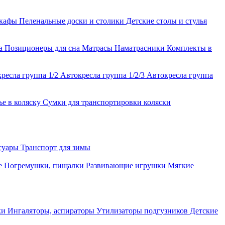
шкафы
Пеленальные доски и столики
Детские столы и стулья
ла
Позиционеры для сна
Матрасы
Наматрасники
Комплекты в
ресла группа 1/2
Автокресла группа 1/2/3
Автокресла группа
ье в коляску
Сумки для транспортировки коляски
ссуары
Транспорт для зимы
е
Погремушки, пищалки
Развивающие игрушки
Мягкие
ки
Ингаляторы, аспираторы
Утилизаторы подгузников
Детские