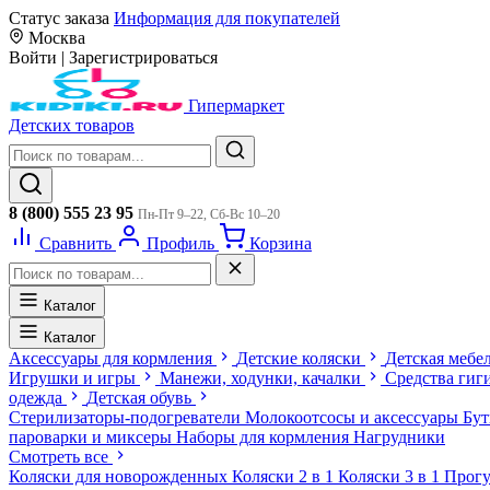
Статус заказа
Информация для покупателей
Москва
Войти
|
Зарегистрироваться
Гипермаркет
Детских товаров
8 (800) 555 23 95
Пн-Пт 9–22, Сб-Вс 10–20
Сравнить
Профиль
Корзина
Каталог
Каталог
Аксессуары для кормления
Детские коляски
Детская мебе
Игрушки и игры
Манежи, ходунки, качалки
Средства гиг
одежда
Детская обувь
Стерилизаторы-подогреватели
Молокоотсосы и аксессуары
Бу
пароварки и миксеры
Наборы для кормления
Нагрудники
Смотреть все
Коляски для новорожденных
Коляски 2 в 1
Коляски 3 в 1
Прогу