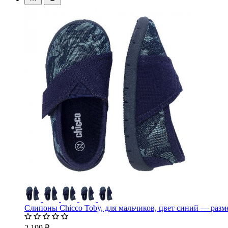
Слипоны Chicco Toby, для мальчиков, цвет синий — разм
2 199 ₽