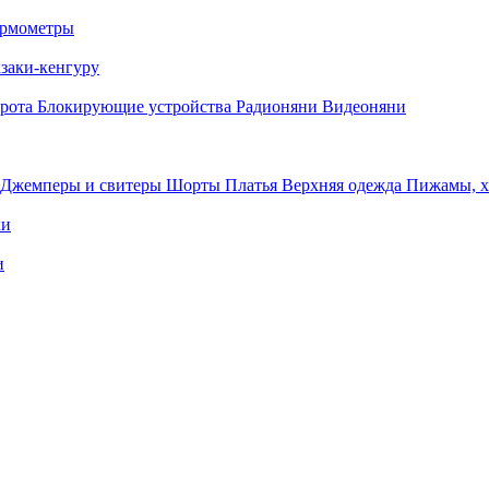
рмометры
заки-кенгуру
орота
Блокирующие устройства
Радионяни
Видеоняни
Джемперы и свитеры
Шорты
Платья
Верхняя одежда
Пижамы, 
ки
и