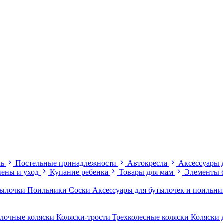
ль
Постельные принадлежности
Автокресла
Аксессуары 
иены и уход
Купание ребенка
Товары для мам
Элементы 
тылочки
Поильники
Соски
Аксессуары для бутылочек и поильн
лочные коляски
Коляски-трости
Трехколесные коляски
Коляски 