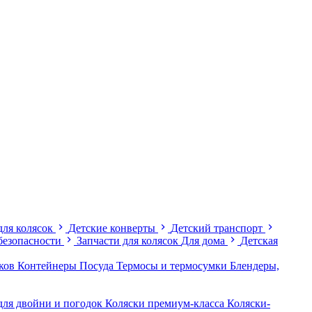
для колясок
Детские конверты
Детский транспорт
безопасности
Запчасти для колясок
Для дома
Детская
иков
Контейнеры
Посуда
Термосы и термосумки
Блендеры,
для двойни и погодок
Коляски премиум-класса
Коляски-