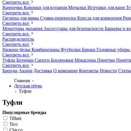
Смотреть все
Ванночки
Коврики для купания
Мочалки
Игрушки для ванн
Те
Смотреть все
Гигиена для мамы
Сумки-переноски
Кресла для кормления
Рюк
Смотреть все
Мониторы дыхания
Аксессуары для безопасности
Барьеры и в
Смотреть все
Распределитель
Смотреть все
Нижнее белье
Комбинезоны
Футболки
Брюки
Головные уборы
Смотреть все
Туфли
Ботинки
Сапоги
Босоножки
Мокасины
Пинетки
Пинет
Смотреть все
Бренды
Акции
Доставка
О компании
Контакты
Новости
Стать
Главная
Детская обувь
Туфли
Туфли
Популярные бренды
Tiflani
Tico
Chicco