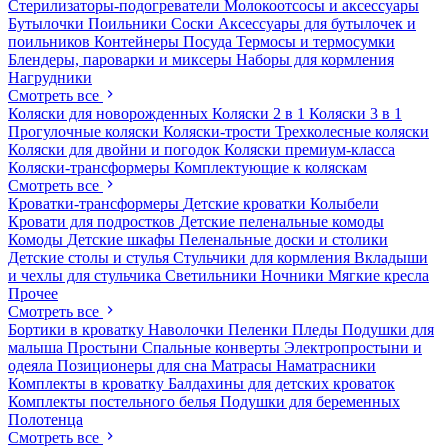
Стерилизаторы-подогреватели
Молокоотсосы и аксессуары
Бутылочки
Поильники
Соски
Аксессуары для бутылочек и
поильников
Контейнеры
Посуда
Термосы и термосумки
Блендеры, пароварки и миксеры
Наборы для кормления
Нагрудники
Смотреть все
Коляски для новорожденных
Коляски 2 в 1
Коляски 3 в 1
Прогулочные коляски
Коляски-трости
Трехколесные коляски
Коляски для двойни и погодок
Коляски премиум-класса
Коляски-трансформеры
Комплектующие к коляскам
Смотреть все
Кроватки-трансформеры
Детские кроватки
Колыбели
Кровати для подростков
Детские пеленальные комоды
Комоды
Детские шкафы
Пеленальные доски и столики
Детские столы и стулья
Стульчики для кормления
Вкладыши
и чехлы для стульчика
Светильники
Ночники
Мягкие кресла
Прочее
Смотреть все
Бортики в кроватку
Наволочки
Пеленки
Пледы
Подушки для
малыша
Простыни
Спальные конверты
Электропростыни и
одеяла
Позиционеры для сна
Матрасы
Наматрасники
Комплекты в кроватку
Балдахины для детских кроваток
Комплекты постельного белья
Подушки для беременных
Полотенца
Смотреть все