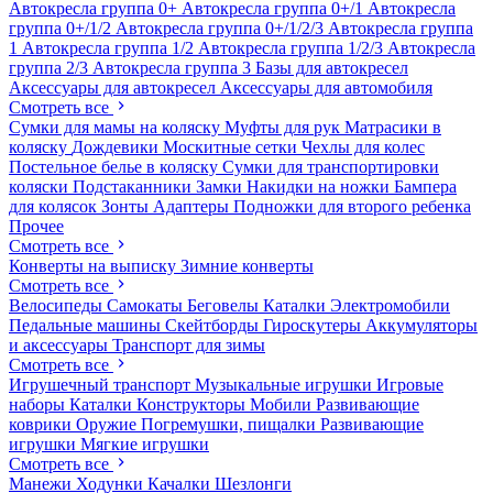
Автокресла группа 0+
Автокресла группа 0+/1
Автокресла
группа 0+/1/2
Автокресла группа 0+/1/2/3
Автокресла группа
1
Автокресла группа 1/2
Автокресла группа 1/2/3
Автокресла
группа 2/3
Автокресла группа 3
Базы для автокресел
Аксессуары для автокресел
Аксессуары для автомобиля
Смотреть все
Сумки для мамы на коляску
Муфты для рук
Матрасики в
коляску
Дождевики
Москитные сетки
Чехлы для колес
Постельное белье в коляску
Сумки для транспортировки
коляски
Подстаканники
Замки
Накидки на ножки
Бампера
для колясок
Зонты
Адаптеры
Подножки для второго ребенка
Прочее
Смотреть все
Конверты на выписку
Зимние конверты
Смотреть все
Велосипеды
Самокаты
Беговелы
Каталки
Электромобили
Педальные машины
Скейтборды
Гироскутеры
Аккумуляторы
и аксессуары
Транспорт для зимы
Смотреть все
Игрушечный транспорт
Музыкальные игрушки
Игровые
наборы
Каталки
Конструкторы
Мобили
Развивающие
коврики
Оружие
Погремушки, пищалки
Развивающие
игрушки
Мягкие игрушки
Смотреть все
Манежи
Ходунки
Качалки
Шезлонги