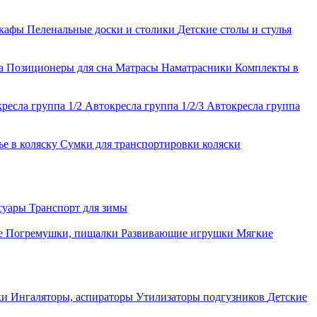
шкафы
Пеленальные доски и столики
Детские столы и стулья
ла
Позиционеры для сна
Матрасы
Наматрасники
Комплекты в
ресла группа 1/2
Автокресла группа 1/2/3
Автокресла группа
ье в коляску
Сумки для транспортировки коляски
ссуары
Транспорт для зимы
е
Погремушки, пищалки
Развивающие игрушки
Мягкие
ки
Ингаляторы, аспираторы
Утилизаторы подгузников
Детские