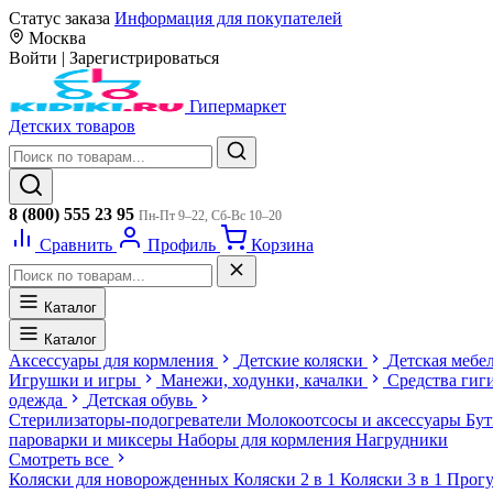
Статус заказа
Информация для покупателей
Москва
Войти
|
Зарегистрироваться
Гипермаркет
Детских товаров
8 (800) 555 23 95
Пн-Пт 9–22, Сб-Вс 10–20
Сравнить
Профиль
Корзина
Каталог
Каталог
Аксессуары для кормления
Детские коляски
Детская мебе
Игрушки и игры
Манежи, ходунки, качалки
Средства гиг
одежда
Детская обувь
Стерилизаторы-подогреватели
Молокоотсосы и аксессуары
Бу
пароварки и миксеры
Наборы для кормления
Нагрудники
Смотреть все
Коляски для новорожденных
Коляски 2 в 1
Коляски 3 в 1
Прогу