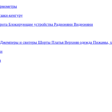
рмометры
заки-кенгуру
орота
Блокирующие устройства
Радионяни
Видеоняни
Джемперы и свитеры
Шорты
Платья
Верхняя одежда
Пижамы, 
ки
и