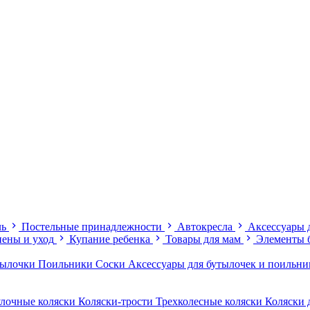
ль
Постельные принадлежности
Автокресла
Аксессуары 
иены и уход
Купание ребенка
Товары для мам
Элементы 
тылочки
Поильники
Соски
Аксессуары для бутылочек и поильн
лочные коляски
Коляски-трости
Трехколесные коляски
Коляски 