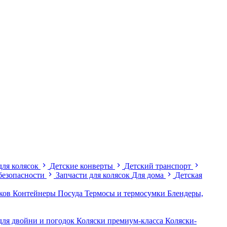
для колясок
Детские конверты
Детский транспорт
безопасности
Запчасти для колясок
Для дома
Детская
иков
Контейнеры
Посуда
Термосы и термосумки
Блендеры,
для двойни и погодок
Коляски премиум-класса
Коляски-