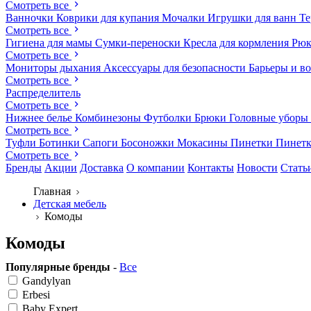
Смотреть все
Ванночки
Коврики для купания
Мочалки
Игрушки для ванн
Те
Смотреть все
Гигиена для мамы
Сумки-переноски
Кресла для кормления
Рюк
Смотреть все
Мониторы дыхания
Аксессуары для безопасности
Барьеры и в
Смотреть все
Распределитель
Смотреть все
Нижнее белье
Комбинезоны
Футболки
Брюки
Головные уборы
Смотреть все
Туфли
Ботинки
Сапоги
Босоножки
Мокасины
Пинетки
Пинет
Смотреть все
Бренды
Акции
Доставка
О компании
Контакты
Новости
Стать
Главная
Детская мебель
Комоды
Комоды
Популярные бренды
-
Все
Gandylyan
Erbesi
Baby Expert