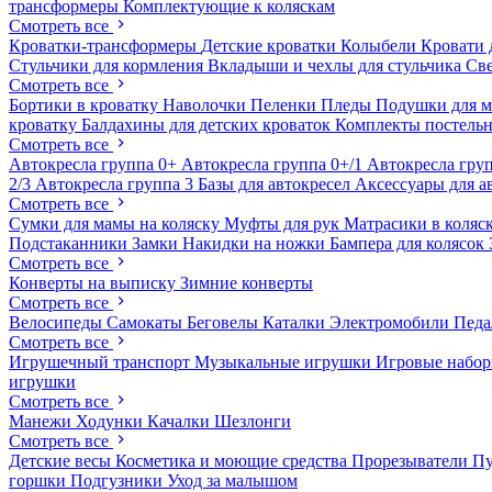
трансформеры
Комплектующие к коляскам
Смотреть все
Кроватки-трансформеры
Детские кроватки
Колыбели
Кровати 
Стульчики для кормления
Вкладыши и чехлы для стульчика
Св
Смотреть все
Бортики в кроватку
Наволочки
Пеленки
Пледы
Подушки для 
кроватку
Балдахины для детских кроваток
Комплекты постельн
Смотреть все
Автокресла группа 0+
Автокресла группа 0+/1
Автокресла груп
2/3
Автокресла группа 3
Базы для автокресел
Аксессуары для а
Смотреть все
Сумки для мамы на коляску
Муфты для рук
Матрасики в коляс
Подстаканники
Замки
Накидки на ножки
Бампера для колясок
Смотреть все
Конверты на выписку
Зимние конверты
Смотреть все
Велосипеды
Самокаты
Беговелы
Каталки
Электромобили
Пед
Смотреть все
Игрушечный транспорт
Музыкальные игрушки
Игровые набо
игрушки
Смотреть все
Манежи
Ходунки
Качалки
Шезлонги
Смотреть все
Детские весы
Косметика и моющие средства
Прорезыватели
П
горшки
Подгузники
Уход за малышом