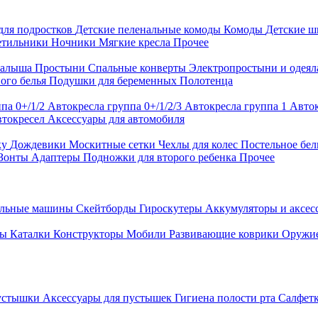
для подростков
Детские пеленальные комоды
Комоды
Детские 
етильники
Ночники
Мягкие кресла
Прочее
малыша
Простыни
Спальные конверты
Электропростыни и одея
ого белья
Подушки для беременных
Полотенца
па 0+/1/2
Автокресла группа 0+/1/2/3
Автокресла группа 1
Авток
втокресел
Аксессуары для автомобиля
ку
Дождевики
Москитные сетки
Чехлы для колес
Постельное бел
Зонты
Адаптеры
Подножки для второго ребенка
Прочее
альные машины
Скейтборды
Гироскутеры
Аккумуляторы и аксе
ры
Каталки
Конструкторы
Мобили
Развивающие коврики
Оружи
устышки
Аксессуары для пустышек
Гигиена полости рта
Салфет