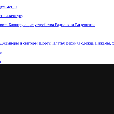
рмометры
заки-кенгуру
орота
Блокирующие устройства
Радионяни
Видеоняни
Джемперы и свитеры
Шорты
Платья
Верхняя одежда
Пижамы, 
ки
и