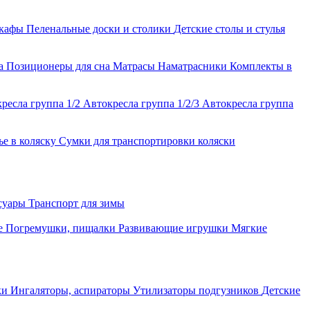
шкафы
Пеленальные доски и столики
Детские столы и стулья
ла
Позиционеры для сна
Матрасы
Наматрасники
Комплекты в
ресла группа 1/2
Автокресла группа 1/2/3
Автокресла группа
ье в коляску
Сумки для транспортировки коляски
ссуары
Транспорт для зимы
е
Погремушки, пищалки
Развивающие игрушки
Мягкие
ки
Ингаляторы, аспираторы
Утилизаторы подгузников
Детские