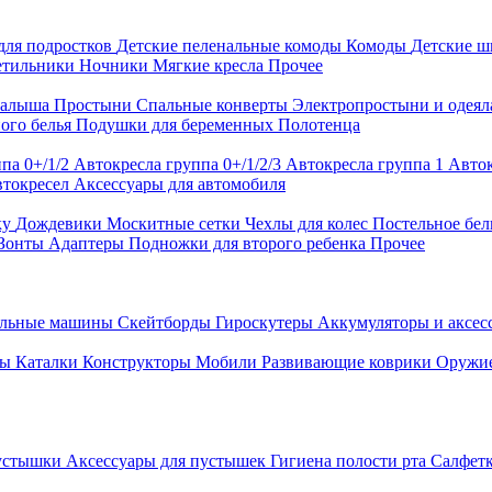
для подростков
Детские пеленальные комоды
Комоды
Детские 
етильники
Ночники
Мягкие кресла
Прочее
малыша
Простыни
Спальные конверты
Электропростыни и одея
ого белья
Подушки для беременных
Полотенца
па 0+/1/2
Автокресла группа 0+/1/2/3
Автокресла группа 1
Авток
втокресел
Аксессуары для автомобиля
ку
Дождевики
Москитные сетки
Чехлы для колес
Постельное бел
Зонты
Адаптеры
Подножки для второго ребенка
Прочее
альные машины
Скейтборды
Гироскутеры
Аккумуляторы и аксе
ры
Каталки
Конструкторы
Мобили
Развивающие коврики
Оружи
устышки
Аксессуары для пустышек
Гигиена полости рта
Салфет