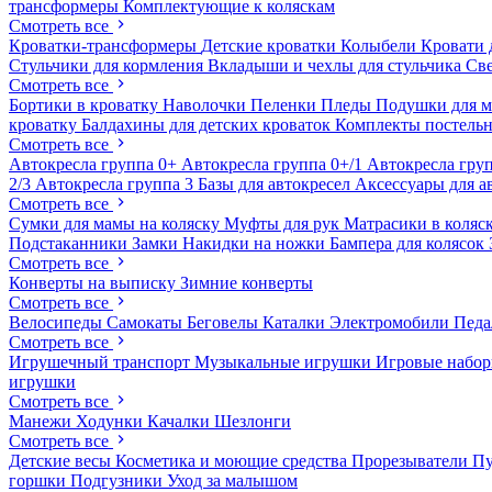
трансформеры
Комплектующие к коляскам
Смотреть все
Кроватки-трансформеры
Детские кроватки
Колыбели
Кровати 
Стульчики для кормления
Вкладыши и чехлы для стульчика
Св
Смотреть все
Бортики в кроватку
Наволочки
Пеленки
Пледы
Подушки для 
кроватку
Балдахины для детских кроваток
Комплекты постельн
Смотреть все
Автокресла группа 0+
Автокресла группа 0+/1
Автокресла груп
2/3
Автокресла группа 3
Базы для автокресел
Аксессуары для а
Смотреть все
Сумки для мамы на коляску
Муфты для рук
Матрасики в коляс
Подстаканники
Замки
Накидки на ножки
Бампера для колясок
Смотреть все
Конверты на выписку
Зимние конверты
Смотреть все
Большой
Велосипеды
Самокаты
Беговелы
Каталки
Электромобили
Пед
Смотреть все
Игрушечный транспорт
Музыкальные игрушки
Игровые набо
магазин
игрушки
Смотреть все
в
Манежи
Ходунки
Качалки
Шезлонги
Смотреть все
Москве
Детские весы
Косметика и моющие средства
Прорезыватели
П
горшки
Подгузники
Уход за малышом