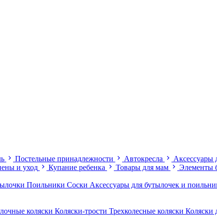
ль
Постельные принадлежности
Автокресла
Аксессуары 
иены и уход
Купание ребенка
Товары для мам
Элементы 
тылочки
Поильники
Соски
Аксессуары для бутылочек и поильн
лочные коляски
Коляски-трости
Трехколесные коляски
Коляски 