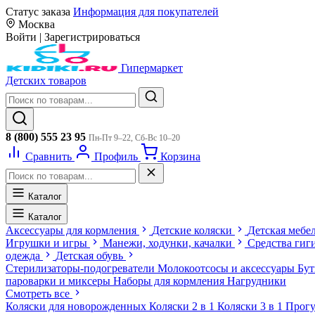
Статус заказа
Информация для покупателей
Москва
Войти
|
Зарегистрироваться
Гипермаркет
Детских товаров
8 (800) 555 23 95
Пн-Пт 9–22, Сб-Вс 10–20
Сравнить
Профиль
Корзина
Каталог
Каталог
Аксессуары для кормления
Детские коляски
Детская мебе
Игрушки и игры
Манежи, ходунки, качалки
Средства гиг
одежда
Детская обувь
Стерилизаторы-подогреватели
Молокоотсосы и аксессуары
Бу
пароварки и миксеры
Наборы для кормления
Нагрудники
Смотреть все
Коляски для новорожденных
Коляски 2 в 1
Коляски 3 в 1
Прогу