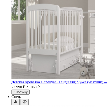
Детская кроватка Gandilyan (Гандылян) Чу-ча (маятник)
23 990 ₽
21 060 ₽
В корзину
Спец.