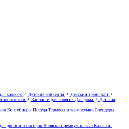
для колясок
Детские конверты
Детский транспорт
безопасности
Запчасти для колясок
Для дома
Детская
иков
Контейнеры
Посуда
Термосы и термосумки
Блендеры,
для двойни и погодок
Коляски премиум-класса
Коляски-