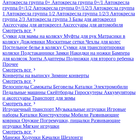
Автокресла группа 0+
Автокресла группа 0+/1
Автокресла
группа 0+/1/2
Автокресла группа 0+/1/2/3
Автокресла группа
1
Автокресла группа 1/2
Автокресла группа 1/2/3
Автокресла
группа 2/3
Автокресла группа 3
Базы для автокресел
Аксессуары для автокресел
Аксессуары для автомобиля
Смотреть все
Сумки для мамы на коляску
Муфты для рук
Матрасики в
коляску
Дождевики
Москитные сетки
Чехлы для колес
Постельное белье в коляску
Сумки для транспортировки
коляски
Подстаканники
Замки
Накидки на ножки
Бампера
для колясок
Зонты
Адаптеры
Подножки для второго ребенка
Прочее
Смотреть все
Конверты на выписку
Зимние конверты
Смотреть все
Велосипеды
Самокаты
Беговелы
Каталки
Электромобили
Педальные машины
Скейтборды
Гироскутеры
Аккумуляторы
и аксессуары
Транспорт для зимы
Смотреть все
Игрушечный транспорт
Музыкальные игрушки
Игровые
наборы
Каталки
Конструкторы
Мобили
Развивающие
коврики
Оружие
Погремушки, пищалки
Развивающие
игрушки
Мягкие игрушки
Смотреть все
Манежи
Ходунки
Качалки
Шезлонги