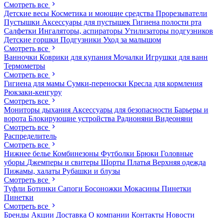
Смотреть все
Детские весы
Косметика и моющие средства
Прорезыватели
Пустышки
Аксессуары для пустышек
Гигиена полости рта
Салфетки
Ингаляторы, аспираторы
Утилизаторы подгузников
Детские горшки
Подгузники
Уход за малышом
Смотреть все
Ванночки
Коврики для купания
Мочалки
Игрушки для ванн
Термометры
Смотреть все
Гигиена для мамы
Сумки-переноски
Кресла для кормления
Рюкзаки-кенгуру
Смотреть все
Мониторы дыхания
Аксессуары для безопасности
Барьеры и
ворота
Блокирующие устройства
Радионяни
Видеоняни
Смотреть все
Распределитель
Смотреть все
Нижнее белье
Комбинезоны
Футболки
Брюки
Головные
уборы
Джемперы и свитеры
Шорты
Платья
Верхняя одежда
Пижамы, халаты
Рубашки и блузы
Смотреть все
Туфли
Ботинки
Сапоги
Босоножки
Мокасины
Пинетки
Пинетки
Смотреть все
Бренды
Акции
Доставка
О компании
Контакты
Новости