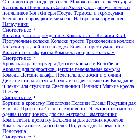
Стерилизаторы-подогреватели
Молокоотсосы и аксессуары
Бутылочки
Поильники
Соски
Аксессуары для бутылочек и
поильников
Контейнеры
Посуда
Термосы и термосумки
Блендеры, пароварки и миксеры
Наборы для кормления
Нагрудники
Смотреть все
Коляски для новорожденных
Коляски 2 в 1
Коляски 3 в 1
Прогулочные коляски
Коляски-трости
Трехколесные коляски
Коляски для двойни и погодок
Коляски премиум-класса
Коляски-трансформеры
Комплектующие к коляскам
Смотреть все
Кроватки-трансформеры
Детские кроватки
Колыбели
Кровати для подростков
Детские пеленальные комоды
Комоды
Детские шкафы
Пеленальные доски и столики
Детские столы и стулья
Стульчики для кормления
Вкладыши
и чехлы для стульчика
Светильники
Ночники
Мягкие кресла
Прочее
Смотреть все
Бортики в кроватку
Наволочки
Пеленки
Пледы
Подушки для
малыша
Простыни
Спальные конверты
Электропростыни и
одеяла
Позиционеры для сна
Матрасы
Наматрасники
Комплекты в кроватку
Балдахины для детских кроваток
Комплекты постельного белья
Подушки для беременных
Полотенца
Смотреть все