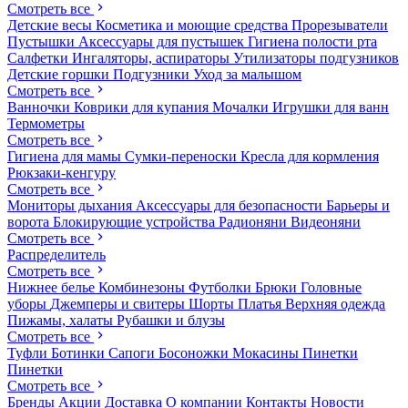
Смотреть все
Детские весы
Косметика и моющие средства
Прорезыватели
Пустышки
Аксессуары для пустышек
Гигиена полости рта
Салфетки
Ингаляторы, аспираторы
Утилизаторы подгузников
Детские горшки
Подгузники
Уход за малышом
Смотреть все
Ванночки
Коврики для купания
Мочалки
Игрушки для ванн
Термометры
Смотреть все
Гигиена для мамы
Сумки-переноски
Кресла для кормления
Рюкзаки-кенгуру
Смотреть все
Мониторы дыхания
Аксессуары для безопасности
Барьеры и
ворота
Блокирующие устройства
Радионяни
Видеоняни
Смотреть все
Распределитель
Смотреть все
Нижнее белье
Комбинезоны
Футболки
Брюки
Головные
уборы
Джемперы и свитеры
Шорты
Платья
Верхняя одежда
Пижамы, халаты
Рубашки и блузы
Смотреть все
Туфли
Ботинки
Сапоги
Босоножки
Мокасины
Пинетки
Пинетки
Смотреть все
Бренды
Акции
Доставка
О компании
Контакты
Новости