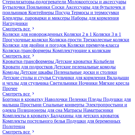
Стерилизаторы-подогреватели
Молокоотсосы и аксессуары
Бутылочки
Поильники
Соски
Аксессуары для бутылочек и
поильников
Контейнеры
Посуда
Термосы и термосумки
Блендеры, пароварки и миксеры
Наборы для кормления
Нагрудники
Смотреть все
Коляски для новорожденных
Коляски 2 в 1
Коляски 3 в 1
Прогулочные коляски
Коляски-трости
Трехколесные коляски
Коляски для двойни и погодок
Коляски премиум-класса
Коляски-трансформеры
Комплектующие к коляскам
Смотреть все
Кроватки-трансформеры
Детские кроватки
Колыбели
Кровати для подростков
Детские пеленальные комоды
Комоды
Детские шкафы
Пеленальные доски и столики
Детские столы и стулья
Стульчики для кормления
Вкладыши
и чехлы для стульчика
Светильники
Ночники
Мягкие кресла
Прочее
Смотреть все
Бортики в кроватку
Наволочки
Пеленки
Пледы
Подушки для
малыша
Простыни
Спальные конверты
Электропростыни и
одеяла
Позиционеры для сна
Матрасы
Наматрасники
Комплекты в кроватку
Балдахины для детских кроваток
Комплекты постельного белья
Подушки для беременных
Полотенца
Смотреть все