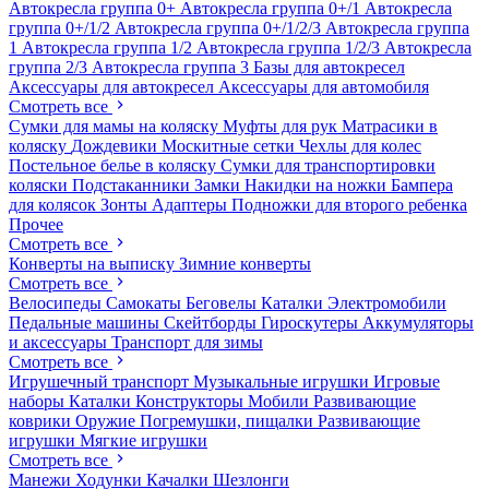
Автокресла группа 0+
Автокресла группа 0+/1
Автокресла
группа 0+/1/2
Автокресла группа 0+/1/2/3
Автокресла группа
1
Автокресла группа 1/2
Автокресла группа 1/2/3
Автокресла
группа 2/3
Автокресла группа 3
Базы для автокресел
Аксессуары для автокресел
Аксессуары для автомобиля
Смотреть все
Сумки для мамы на коляску
Муфты для рук
Матрасики в
коляску
Дождевики
Москитные сетки
Чехлы для колес
Постельное белье в коляску
Сумки для транспортировки
коляски
Подстаканники
Замки
Накидки на ножки
Бампера
для колясок
Зонты
Адаптеры
Подножки для второго ребенка
Прочее
Смотреть все
Конверты на выписку
Зимние конверты
Смотреть все
Велосипеды
Самокаты
Беговелы
Каталки
Электромобили
Педальные машины
Скейтборды
Гироскутеры
Аккумуляторы
и аксессуары
Транспорт для зимы
Смотреть все
Игрушечный транспорт
Музыкальные игрушки
Игровые
наборы
Каталки
Конструкторы
Мобили
Развивающие
коврики
Оружие
Погремушки, пищалки
Развивающие
игрушки
Мягкие игрушки
Смотреть все
Манежи
Ходунки
Качалки
Шезлонги