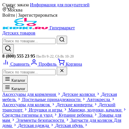
Статус заказа
Информация для покупателей
-15%
Москва
Войти
|
Зарегистрироваться
Гипермаркет
Детских товаров
8 (800) 555 23 95
Пн-Пт 9–22, Сб-Вс 10–20
Сравнить
Профиль
Корзина
Каталог
Каталог
Аксессуары для кормления
Детские коляски
Детская
мебель
Постельные принадлежности
Автокресла
Аксессуары для колясок
Детские конверты
Детский
транспорт
Игрушки и игры
Манежи, ходунки, качалки
Средства гигиены и уход
Купание ребенка
Товары для
мам
Элементы безопасности
Запчасти для колясок
Для
дома
Детская одежда
Детская обувь