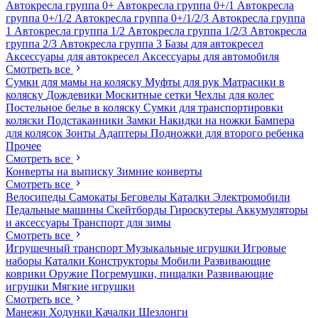
Автокресла группа 0+
Автокресла группа 0+/1
Автокресла
группа 0+/1/2
Автокресла группа 0+/1/2/3
Автокресла группа
1
Автокресла группа 1/2
Автокресла группа 1/2/3
Автокресла
группа 2/3
Автокресла группа 3
Базы для автокресел
Аксессуары для автокресел
Аксессуары для автомобиля
Смотреть все
Сумки для мамы на коляску
Муфты для рук
Матрасики в
коляску
Дождевики
Москитные сетки
Чехлы для колес
Постельное белье в коляску
Сумки для транспортировки
коляски
Подстаканники
Замки
Накидки на ножки
Бампера
для колясок
Зонты
Адаптеры
Подножки для второго ребенка
Прочее
Смотреть все
Конверты на выписку
Зимние конверты
Смотреть все
Велосипеды
Самокаты
Беговелы
Каталки
Электромобили
Педальные машины
Скейтборды
Гироскутеры
Аккумуляторы
и аксессуары
Транспорт для зимы
Смотреть все
Игрушечный транспорт
Музыкальные игрушки
Игровые
наборы
Каталки
Конструкторы
Мобили
Развивающие
коврики
Оружие
Погремушки, пищалки
Развивающие
игрушки
Мягкие игрушки
Смотреть все
Манежи
Ходунки
Качалки
Шезлонги