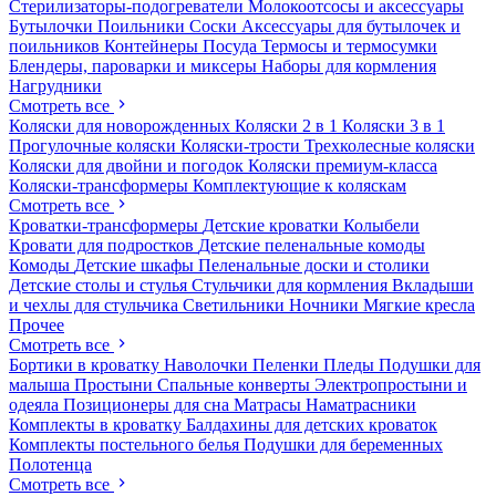
Стерилизаторы-подогреватели
Молокоотсосы и аксессуары
Бутылочки
Поильники
Соски
Аксессуары для бутылочек и
поильников
Контейнеры
Посуда
Термосы и термосумки
Блендеры, пароварки и миксеры
Наборы для кормления
Нагрудники
Смотреть все
Коляски для новорожденных
Коляски 2 в 1
Коляски 3 в 1
Прогулочные коляски
Коляски-трости
Трехколесные коляски
Коляски для двойни и погодок
Коляски премиум-класса
Коляски-трансформеры
Комплектующие к коляскам
Смотреть все
Кроватки-трансформеры
Детские кроватки
Колыбели
Кровати для подростков
Детские пеленальные комоды
Комоды
Детские шкафы
Пеленальные доски и столики
Детские столы и стулья
Стульчики для кормления
Вкладыши
и чехлы для стульчика
Светильники
Ночники
Мягкие кресла
Прочее
Смотреть все
Бортики в кроватку
Наволочки
Пеленки
Пледы
Подушки для
малыша
Простыни
Спальные конверты
Электропростыни и
одеяла
Позиционеры для сна
Матрасы
Наматрасники
Комплекты в кроватку
Балдахины для детских кроваток
Комплекты постельного белья
Подушки для беременных
Полотенца
Смотреть все