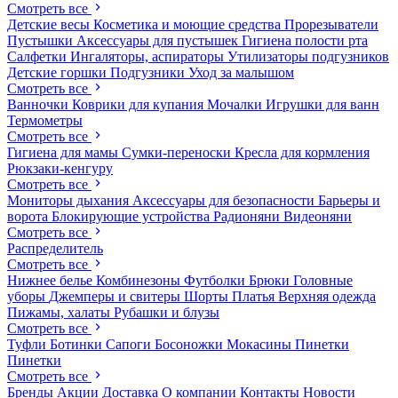
Смотреть все
Детские весы
Косметика и моющие средства
Прорезыватели
Пустышки
Аксессуары для пустышек
Гигиена полости рта
Салфетки
Ингаляторы, аспираторы
Утилизаторы подгузников
Детские горшки
Подгузники
Уход за малышом
Смотреть все
Ванночки
Коврики для купания
Мочалки
Игрушки для ванн
Термометры
Смотреть все
Гигиена для мамы
Сумки-переноски
Кресла для кормления
Рюкзаки-кенгуру
Смотреть все
Мониторы дыхания
Аксессуары для безопасности
Барьеры и
ворота
Блокирующие устройства
Радионяни
Видеоняни
Смотреть все
Распределитель
Смотреть все
Нижнее белье
Комбинезоны
Футболки
Брюки
Головные
уборы
Джемперы и свитеры
Шорты
Платья
Верхняя одежда
Пижамы, халаты
Рубашки и блузы
Смотреть все
Туфли
Ботинки
Сапоги
Босоножки
Мокасины
Пинетки
Пинетки
Смотреть все
Бренды
Акции
Доставка
О компании
Контакты
Новости