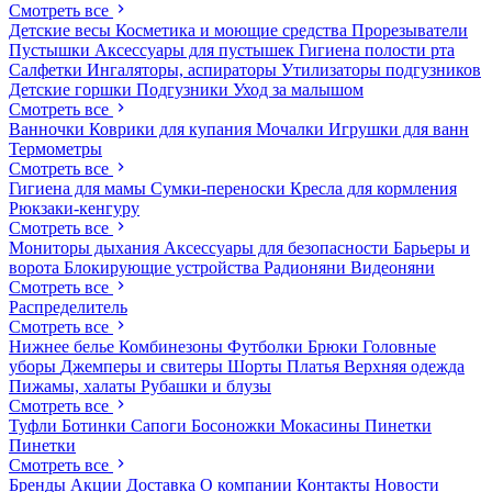
Смотреть все
Детские весы
Косметика и моющие средства
Прорезыватели
Пустышки
Аксессуары для пустышек
Гигиена полости рта
Салфетки
Ингаляторы, аспираторы
Утилизаторы подгузников
Детские горшки
Подгузники
Уход за малышом
Смотреть все
Ванночки
Коврики для купания
Мочалки
Игрушки для ванн
Термометры
Смотреть все
Гигиена для мамы
Сумки-переноски
Кресла для кормления
Рюкзаки-кенгуру
Смотреть все
Мониторы дыхания
Аксессуары для безопасности
Барьеры и
ворота
Блокирующие устройства
Радионяни
Видеоняни
Смотреть все
Распределитель
Смотреть все
Нижнее белье
Комбинезоны
Футболки
Брюки
Головные
уборы
Джемперы и свитеры
Шорты
Платья
Верхняя одежда
Пижамы, халаты
Рубашки и блузы
Смотреть все
Туфли
Ботинки
Сапоги
Босоножки
Мокасины
Пинетки
Пинетки
Смотреть все
Бренды
Акции
Доставка
О компании
Контакты
Новости