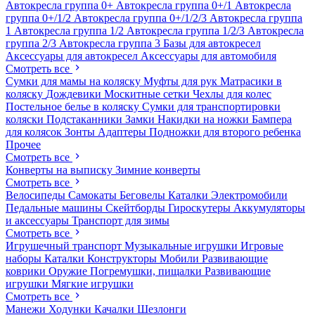
Автокресла группа 0+
Автокресла группа 0+/1
Автокресла
группа 0+/1/2
Автокресла группа 0+/1/2/3
Автокресла группа
1
Автокресла группа 1/2
Автокресла группа 1/2/3
Автокресла
группа 2/3
Автокресла группа 3
Базы для автокресел
Аксессуары для автокресел
Аксессуары для автомобиля
Смотреть все
Сумки для мамы на коляску
Муфты для рук
Матрасики в
коляску
Дождевики
Москитные сетки
Чехлы для колес
Постельное белье в коляску
Сумки для транспортировки
коляски
Подстаканники
Замки
Накидки на ножки
Бампера
для колясок
Зонты
Адаптеры
Подножки для второго ребенка
Прочее
Смотреть все
Конверты на выписку
Зимние конверты
Смотреть все
Велосипеды
Самокаты
Беговелы
Каталки
Электромобили
Педальные машины
Скейтборды
Гироскутеры
Аккумуляторы
и аксессуары
Транспорт для зимы
Смотреть все
Игрушечный транспорт
Музыкальные игрушки
Игровые
наборы
Каталки
Конструкторы
Мобили
Развивающие
коврики
Оружие
Погремушки, пищалки
Развивающие
игрушки
Мягкие игрушки
Смотреть все
Манежи
Ходунки
Качалки
Шезлонги