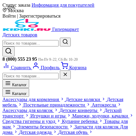
Статус заказа
Информация для покупателей
-20%
Москва
Войти
|
Зарегистрироваться
Гипермаркет
Детских товаров
8 (800) 555 23 95
Пн-Пт 9–22, Сб-Вс 10–20
Сравнить
Профиль
Корзина
Каталог
Каталог
Аксессуары для кормления
Детские коляски
Детская
мебель
Постельные принадлежности
Автокресла
Аксессуары для колясок
Детские конверты
Детский
транспорт
Игрушки и игры
Манежи, ходунки, качалки
Средства гигиены и уход
Купание ребенка
Товары для
мам
Элементы безопасности
Запчасти для колясок
Для
дома
Детская одежда
Детская обувь