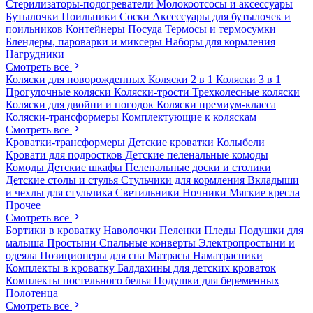
Стерилизаторы-подогреватели
Молокоотсосы и аксессуары
Бутылочки
Поильники
Соски
Аксессуары для бутылочек и
поильников
Контейнеры
Посуда
Термосы и термосумки
Блендеры, пароварки и миксеры
Наборы для кормления
Нагрудники
Смотреть все
Коляски для новорожденных
Коляски 2 в 1
Коляски 3 в 1
Прогулочные коляски
Коляски-трости
Трехколесные коляски
Коляски для двойни и погодок
Коляски премиум-класса
Коляски-трансформеры
Комплектующие к коляскам
Смотреть все
Кроватки-трансформеры
Детские кроватки
Колыбели
Кровати для подростков
Детские пеленальные комоды
Комоды
Детские шкафы
Пеленальные доски и столики
Детские столы и стулья
Стульчики для кормления
Вкладыши
и чехлы для стульчика
Светильники
Ночники
Мягкие кресла
Прочее
Смотреть все
Бортики в кроватку
Наволочки
Пеленки
Пледы
Подушки для
малыша
Простыни
Спальные конверты
Электропростыни и
одеяла
Позиционеры для сна
Матрасы
Наматрасники
Комплекты в кроватку
Балдахины для детских кроваток
Комплекты постельного белья
Подушки для беременных
Полотенца
Смотреть все