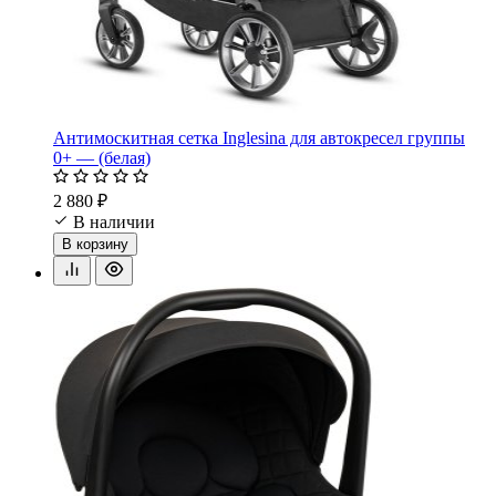
Антимоскитная сетка Inglesina для автокресел группы
0+ — (белая)
2 880 ₽
В наличии
В корзину