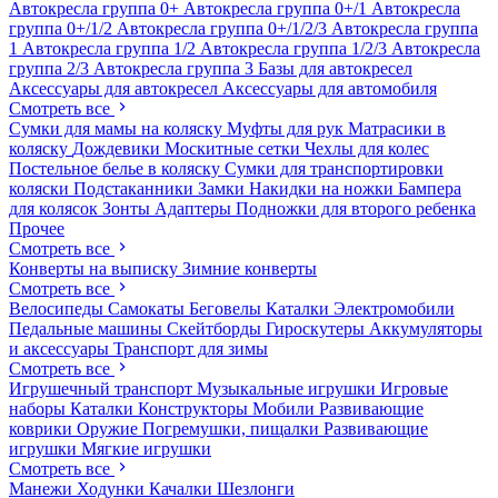
Автокресла группа 0+
Автокресла группа 0+/1
Автокресла
группа 0+/1/2
Автокресла группа 0+/1/2/3
Автокресла группа
1
Автокресла группа 1/2
Автокресла группа 1/2/3
Автокресла
группа 2/3
Автокресла группа 3
Базы для автокресел
Аксессуары для автокресел
Аксессуары для автомобиля
Смотреть все
Сумки для мамы на коляску
Муфты для рук
Матрасики в
коляску
Дождевики
Москитные сетки
Чехлы для колес
Постельное белье в коляску
Сумки для транспортировки
коляски
Подстаканники
Замки
Накидки на ножки
Бампера
для колясок
Зонты
Адаптеры
Подножки для второго ребенка
Прочее
Смотреть все
Конверты на выписку
Зимние конверты
Смотреть все
Велосипеды
Самокаты
Беговелы
Каталки
Электромобили
Педальные машины
Скейтборды
Гироскутеры
Аккумуляторы
и аксессуары
Транспорт для зимы
Смотреть все
Игрушечный транспорт
Музыкальные игрушки
Игровые
наборы
Каталки
Конструкторы
Мобили
Развивающие
коврики
Оружие
Погремушки, пищалки
Развивающие
игрушки
Мягкие игрушки
Смотреть все
Манежи
Ходунки
Качалки
Шезлонги