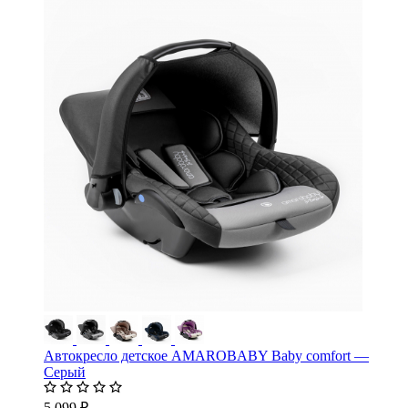
Автокресло детское AMAROBABY Baby comfort —
Серый
5 099 ₽