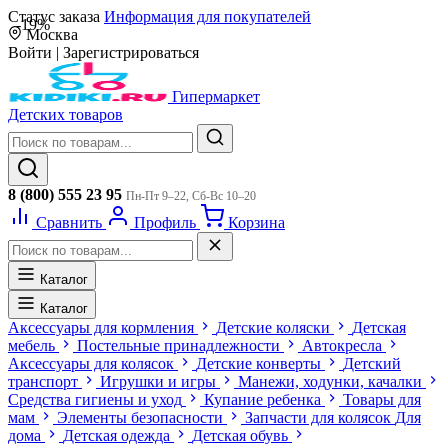
Статус заказа
Информация для покупателей
-19%
Москва
Войти
|
Зарегистрироваться
Гипермаркет
Детских товаров
8 (800) 555 23 95
Пн-Пт 9–22, Сб-Вс 10–20
Сравнить
Профиль
Корзина
Каталог
Каталог
Аксессуары для кормления
Детские коляски
Детская
мебель
Постельные принадлежности
Автокресла
Аксессуары для колясок
Детские конверты
Детский
транспорт
Игрушки и игры
Манежи, ходунки, качалки
Средства гигиены и уход
Купание ребенка
Товары для
мам
Элементы безопасности
Запчасти для колясок
Для
дома
Детская одежда
Детская обувь