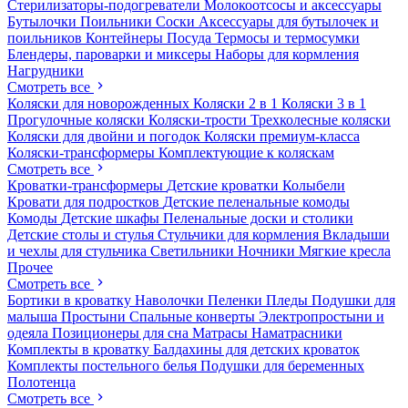
Стерилизаторы-подогреватели
Молокоотсосы и аксессуары
Бутылочки
Поильники
Соски
Аксессуары для бутылочек и
поильников
Контейнеры
Посуда
Термосы и термосумки
Блендеры, пароварки и миксеры
Наборы для кормления
Нагрудники
Смотреть все
Коляски для новорожденных
Коляски 2 в 1
Коляски 3 в 1
Прогулочные коляски
Коляски-трости
Трехколесные коляски
Коляски для двойни и погодок
Коляски премиум-класса
Коляски-трансформеры
Комплектующие к коляскам
Смотреть все
Кроватки-трансформеры
Детские кроватки
Колыбели
Кровати для подростков
Детские пеленальные комоды
Комоды
Детские шкафы
Пеленальные доски и столики
Детские столы и стулья
Стульчики для кормления
Вкладыши
и чехлы для стульчика
Светильники
Ночники
Мягкие кресла
Прочее
Смотреть все
Бортики в кроватку
Наволочки
Пеленки
Пледы
Подушки для
малыша
Простыни
Спальные конверты
Электропростыни и
одеяла
Позиционеры для сна
Матрасы
Наматрасники
Комплекты в кроватку
Балдахины для детских кроваток
Комплекты постельного белья
Подушки для беременных
Полотенца
Смотреть все