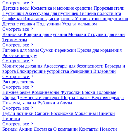
Смотреть все
Детские весы
Косметика и моющие средства
Прорезыватели
Пустышки
Аксессуары для пустышек
Гигиена полости рта
Салфетки
Ингаляторы, аспираторы
Утилизаторы подгузников
Детские горшки
Подгузники
Уход за малышом
Смотреть все
Ванночки
Коврики для купания
Мочалки
Игрушки для ванн
Термометры
Смотреть все
Гигиена для мамы
Сумки-переноски
Кресла для кормления
Рюкзаки-кенгуру
Смотреть все
Мониторы дыхания
Аксессуары для безопасности
Барьеры и
ворота
Блокирующие устройства
Радионяни
Видеоняни
Смотреть все
Распределитель
Смотреть все
Нижнее белье
Комбинезоны
Футболки
Брюки
Головные
уборы
Джемперы и свитеры
Шорты
Платья
Верхняя одежда
Пижамы, халаты
Рубашки и блузы
Смотреть все
Туфли
Ботинки
Сапоги
Босоножки
Мокасины
Пинетки
Пинетки
Смотреть все
Бренды
Акции
Доставка
О компании
Контакты
Новости