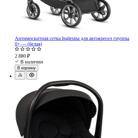
Антимоскитная сетка Inglesina для автокресел группы
0+ — (белая)
2 880 ₽
В наличии
В корзину