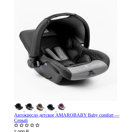
Автокресло детское AMAROBABY Baby comfort —
Серый
5 099 ₽