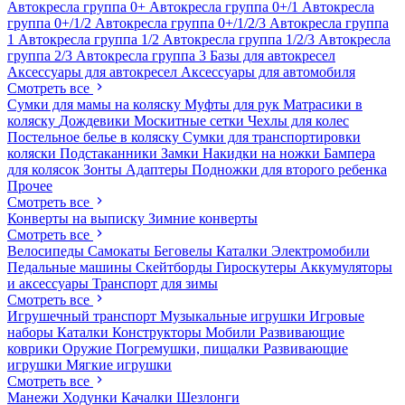
Автокресла группа 0+
Автокресла группа 0+/1
Автокресла
группа 0+/1/2
Автокресла группа 0+/1/2/3
Автокресла группа
1
Автокресла группа 1/2
Автокресла группа 1/2/3
Автокресла
группа 2/3
Автокресла группа 3
Базы для автокресел
Аксессуары для автокресел
Аксессуары для автомобиля
Смотреть все
Сумки для мамы на коляску
Муфты для рук
Матрасики в
коляску
Дождевики
Москитные сетки
Чехлы для колес
Постельное белье в коляску
Сумки для транспортировки
коляски
Подстаканники
Замки
Накидки на ножки
Бампера
для колясок
Зонты
Адаптеры
Подножки для второго ребенка
Прочее
Смотреть все
Конверты на выписку
Зимние конверты
Смотреть все
Велосипеды
Самокаты
Беговелы
Каталки
Электромобили
Педальные машины
Скейтборды
Гироскутеры
Аккумуляторы
и аксессуары
Транспорт для зимы
Смотреть все
Игрушечный транспорт
Музыкальные игрушки
Игровые
наборы
Каталки
Конструкторы
Мобили
Развивающие
коврики
Оружие
Погремушки, пищалки
Развивающие
игрушки
Мягкие игрушки
Смотреть все
Манежи
Ходунки
Качалки
Шезлонги