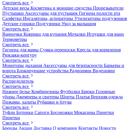
Смотреть все
Детские весы
Косметика и моющие средства
Прорезыватели
Пустышки
Аксессуары для пустышек
Гигиена полости рта
Салфетки
Ингаляторы, аспираторы
Утилизаторы подгузников
Детские горшки
Подгузники
Уход за малышом
Смотреть все
Ванночки
Коврики для купания
Мочалки
Игрушки для ванн
Термометры
Смотреть все
Гигиена для мамы
Сумки-переноски
Кресла для кормления
Рюкзаки-кенгуру
Смотреть все
Мониторы дыхания
Аксессуары для безопасности
Барьеры и
ворота
Блокирующие устройства
Радионяни
Видеоняни
Смотреть все
Распределитель
Смотреть все
Нижнее белье
Комбинезоны
Футболки
Брюки
Головные
уборы
Джемперы и свитеры
Шорты
Платья
Верхняя одежда
Пижамы, халаты
Рубашки и блузы
Смотреть все
Туфли
Ботинки
Сапоги
Босоножки
Мокасины
Пинетки
Пинетки
Смотреть все
Бренды
Акции
Доставка
О компании
Контакты
Новости