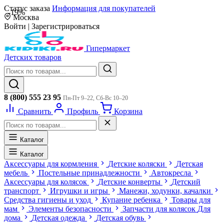
Статус заказа
Информация для покупателей
-19%
Москва
Войти
|
Зарегистрироваться
Гипермаркет
Детских товаров
8 (800) 555 23 95
Пн-Пт 9–22, Сб-Вс 10–20
Сравнить
Профиль
Корзина
Каталог
Каталог
Аксессуары для кормления
Детские коляски
Детская
мебель
Постельные принадлежности
Автокресла
Аксессуары для колясок
Детские конверты
Детский
транспорт
Игрушки и игры
Манежи, ходунки, качалки
Средства гигиены и уход
Купание ребенка
Товары для
мам
Элементы безопасности
Запчасти для колясок
Для
дома
Детская одежда
Детская обувь