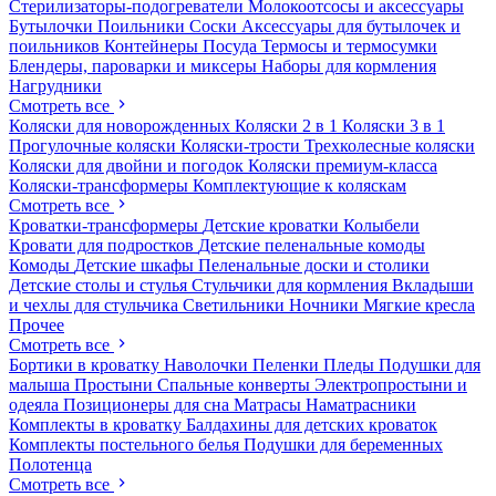
Стерилизаторы-подогреватели
Молокоотсосы и аксессуары
Бутылочки
Поильники
Соски
Аксессуары для бутылочек и
поильников
Контейнеры
Посуда
Термосы и термосумки
Блендеры, пароварки и миксеры
Наборы для кормления
Нагрудники
Смотреть все
Коляски для новорожденных
Коляски 2 в 1
Коляски 3 в 1
Прогулочные коляски
Коляски-трости
Трехколесные коляски
Коляски для двойни и погодок
Коляски премиум-класса
Коляски-трансформеры
Комплектующие к коляскам
Смотреть все
Кроватки-трансформеры
Детские кроватки
Колыбели
Кровати для подростков
Детские пеленальные комоды
Комоды
Детские шкафы
Пеленальные доски и столики
Детские столы и стулья
Стульчики для кормления
Вкладыши
и чехлы для стульчика
Светильники
Ночники
Мягкие кресла
Прочее
Смотреть все
Бортики в кроватку
Наволочки
Пеленки
Пледы
Подушки для
малыша
Простыни
Спальные конверты
Электропростыни и
одеяла
Позиционеры для сна
Матрасы
Наматрасники
Комплекты в кроватку
Балдахины для детских кроваток
Комплекты постельного белья
Подушки для беременных
Полотенца
Смотреть все