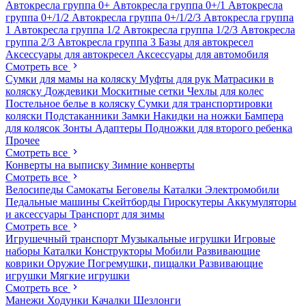
Автокресла группа 0+
Автокресла группа 0+/1
Автокресла
группа 0+/1/2
Автокресла группа 0+/1/2/3
Автокресла группа
1
Автокресла группа 1/2
Автокресла группа 1/2/3
Автокресла
группа 2/3
Автокресла группа 3
Базы для автокресел
Аксессуары для автокресел
Аксессуары для автомобиля
Смотреть все
Сумки для мамы на коляску
Муфты для рук
Матрасики в
коляску
Дождевики
Москитные сетки
Чехлы для колес
Постельное белье в коляску
Сумки для транспортировки
коляски
Подстаканники
Замки
Накидки на ножки
Бампера
для колясок
Зонты
Адаптеры
Подножки для второго ребенка
Прочее
Смотреть все
Конверты на выписку
Зимние конверты
Смотреть все
Велосипеды
Самокаты
Беговелы
Каталки
Электромобили
Педальные машины
Скейтборды
Гироскутеры
Аккумуляторы
и аксессуары
Транспорт для зимы
Смотреть все
Игрушечный транспорт
Музыкальные игрушки
Игровые
наборы
Каталки
Конструкторы
Мобили
Развивающие
коврики
Оружие
Погремушки, пищалки
Развивающие
игрушки
Мягкие игрушки
Смотреть все
Манежи
Ходунки
Качалки
Шезлонги