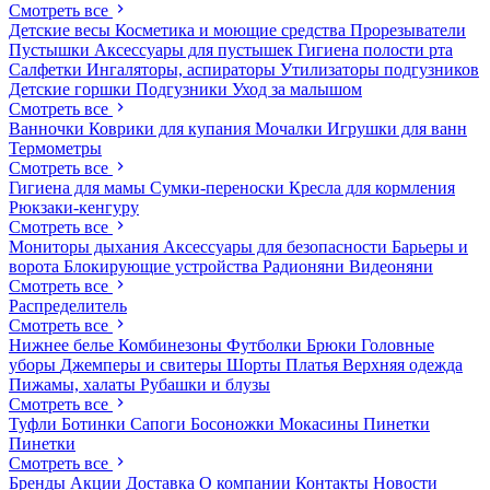
Смотреть все
Детские весы
Косметика и моющие средства
Прорезыватели
Пустышки
Аксессуары для пустышек
Гигиена полости рта
Салфетки
Ингаляторы, аспираторы
Утилизаторы подгузников
Детские горшки
Подгузники
Уход за малышом
Смотреть все
Ванночки
Коврики для купания
Мочалки
Игрушки для ванн
Термометры
Смотреть все
Гигиена для мамы
Сумки-переноски
Кресла для кормления
Рюкзаки-кенгуру
Смотреть все
Мониторы дыхания
Аксессуары для безопасности
Барьеры и
ворота
Блокирующие устройства
Радионяни
Видеоняни
Смотреть все
Распределитель
Смотреть все
Нижнее белье
Комбинезоны
Футболки
Брюки
Головные
уборы
Джемперы и свитеры
Шорты
Платья
Верхняя одежда
Пижамы, халаты
Рубашки и блузы
Смотреть все
Туфли
Ботинки
Сапоги
Босоножки
Мокасины
Пинетки
Пинетки
Смотреть все
Бренды
Акции
Доставка
О компании
Контакты
Новости