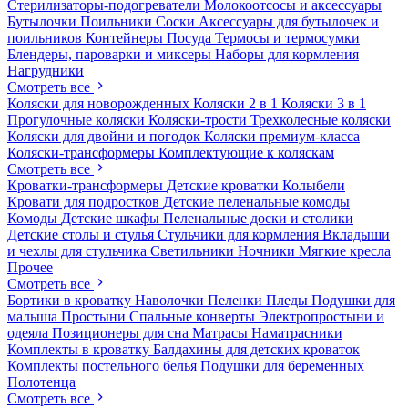
Стерилизаторы-подогреватели
Молокоотсосы и аксессуары
Бутылочки
Поильники
Соски
Аксессуары для бутылочек и
поильников
Контейнеры
Посуда
Термосы и термосумки
Блендеры, пароварки и миксеры
Наборы для кормления
Нагрудники
Смотреть все
Коляски для новорожденных
Коляски 2 в 1
Коляски 3 в 1
Прогулочные коляски
Коляски-трости
Трехколесные коляски
Коляски для двойни и погодок
Коляски премиум-класса
Коляски-трансформеры
Комплектующие к коляскам
Смотреть все
Кроватки-трансформеры
Детские кроватки
Колыбели
Кровати для подростков
Детские пеленальные комоды
Комоды
Детские шкафы
Пеленальные доски и столики
Детские столы и стулья
Стульчики для кормления
Вкладыши
и чехлы для стульчика
Светильники
Ночники
Мягкие кресла
Прочее
Смотреть все
Бортики в кроватку
Наволочки
Пеленки
Пледы
Подушки для
малыша
Простыни
Спальные конверты
Электропростыни и
одеяла
Позиционеры для сна
Матрасы
Наматрасники
Комплекты в кроватку
Балдахины для детских кроваток
Комплекты постельного белья
Подушки для беременных
Полотенца
Смотреть все