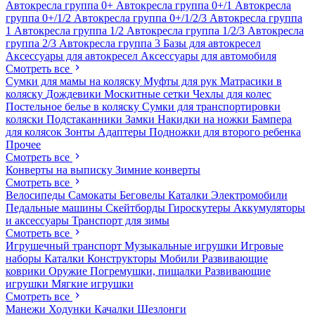
Автокресла группа 0+
Автокресла группа 0+/1
Автокресла
группа 0+/1/2
Автокресла группа 0+/1/2/3
Автокресла группа
1
Автокресла группа 1/2
Автокресла группа 1/2/3
Автокресла
группа 2/3
Автокресла группа 3
Базы для автокресел
Аксессуары для автокресел
Аксессуары для автомобиля
Смотреть все
Сумки для мамы на коляску
Муфты для рук
Матрасики в
коляску
Дождевики
Москитные сетки
Чехлы для колес
Постельное белье в коляску
Сумки для транспортировки
коляски
Подстаканники
Замки
Накидки на ножки
Бампера
для колясок
Зонты
Адаптеры
Подножки для второго ребенка
Прочее
Смотреть все
Конверты на выписку
Зимние конверты
Смотреть все
Велосипеды
Самокаты
Беговелы
Каталки
Электромобили
Педальные машины
Скейтборды
Гироскутеры
Аккумуляторы
и аксессуары
Транспорт для зимы
Смотреть все
Игрушечный транспорт
Музыкальные игрушки
Игровые
наборы
Каталки
Конструкторы
Мобили
Развивающие
коврики
Оружие
Погремушки, пищалки
Развивающие
игрушки
Мягкие игрушки
Смотреть все
Манежи
Ходунки
Качалки
Шезлонги