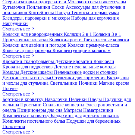
Стерилизаторы-подогреватели
Молокоотсосы и аксессуары
Бутылочки
Поильники
Соски
Аксессуары для бутылочек и
поильников
Контейнеры
Посуда
Термосы и термосумки
Блендеры, пароварки и миксеры
Наборы для кормления
Нагрудники
Смотреть все
Коляски для новорожденных
Коляски 2 в 1
Коляски 3 в 1
Прогулочные коляски
Коляски-трости
Трехколесные коляски
Коляски для двойни и погодок
Коляски премиум-класса
Коляски-трансформеры
Комплектующие к коляскам
Смотреть все
Кроватки-трансформеры
Детские кроватки
Колыбели
Кровати для подростков
Детские пеленальные комоды
Комоды
Детские шкафы
Пеленальные доски и столики
Детские столы и стулья
Стульчики для кормления
Вкладыши
и чехлы для стульчика
Светильники
Ночники
Мягкие кресла
Прочее
Смотреть все
Бортики в кроватку
Наволочки
Пеленки
Пледы
Подушки для
малыша
Простыни
Спальные конверты
Электропростыни и
одеяла
Позиционеры для сна
Матрасы
Наматрасники
Комплекты в кроватку
Балдахины для детских кроваток
Комплекты постельного белья
Подушки для беременных
Полотенца
Смотреть все