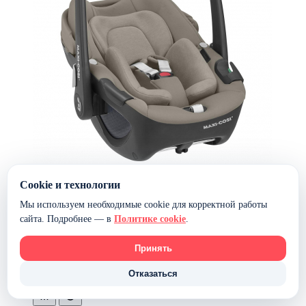
Cookie и технологии
Автокресло Maxi-Cosi Pebble 360 — Luxe Twillic Truffle/
Мы используем необходимые cookie для корректной работы
кофе
сайта. Подробнее — в
Политике cookie
.
27 300 ₽
18 620 ₽
Принять
В наличии
В корзину
Отказаться
-7%