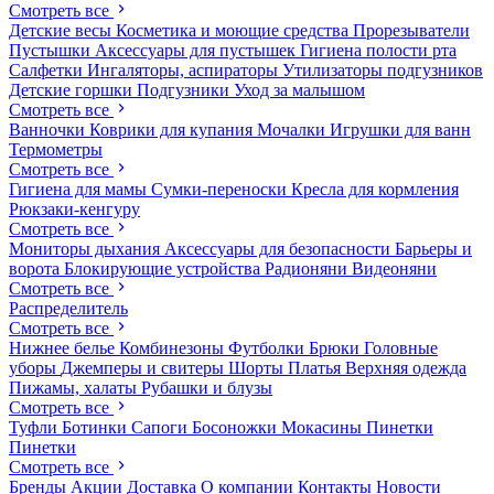
Смотреть все
Детские весы
Косметика и моющие средства
Прорезыватели
Пустышки
Аксессуары для пустышек
Гигиена полости рта
Салфетки
Ингаляторы, аспираторы
Утилизаторы подгузников
Детские горшки
Подгузники
Уход за малышом
Смотреть все
Ванночки
Коврики для купания
Мочалки
Игрушки для ванн
Термометры
Смотреть все
Гигиена для мамы
Сумки-переноски
Кресла для кормления
Рюкзаки-кенгуру
Смотреть все
Мониторы дыхания
Аксессуары для безопасности
Барьеры и
ворота
Блокирующие устройства
Радионяни
Видеоняни
Смотреть все
Распределитель
Смотреть все
Нижнее белье
Комбинезоны
Футболки
Брюки
Головные
уборы
Джемперы и свитеры
Шорты
Платья
Верхняя одежда
Пижамы, халаты
Рубашки и блузы
Смотреть все
Туфли
Ботинки
Сапоги
Босоножки
Мокасины
Пинетки
Пинетки
Смотреть все
Бренды
Акции
Доставка
О компании
Контакты
Новости