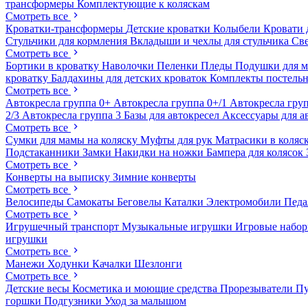
трансформеры
Комплектующие к коляскам
Смотреть все
Кроватки-трансформеры
Детские кроватки
Колыбели
Кровати 
Стульчики для кормления
Вкладыши и чехлы для стульчика
Св
Смотреть все
Бортики в кроватку
Наволочки
Пеленки
Пледы
Подушки для 
кроватку
Балдахины для детских кроваток
Комплекты постельн
Смотреть все
Автокресла группа 0+
Автокресла группа 0+/1
Автокресла груп
2/3
Автокресла группа 3
Базы для автокресел
Аксессуары для а
Смотреть все
Сумки для мамы на коляску
Муфты для рук
Матрасики в коляс
Подстаканники
Замки
Накидки на ножки
Бампера для колясок
Смотреть все
Конверты на выписку
Зимние конверты
Смотреть все
Велосипеды
Самокаты
Беговелы
Каталки
Электромобили
Пед
Смотреть все
Игрушечный транспорт
Музыкальные игрушки
Игровые набо
игрушки
Смотреть все
Манежи
Ходунки
Качалки
Шезлонги
Смотреть все
Детские весы
Косметика и моющие средства
Прорезыватели
П
горшки
Подгузники
Уход за малышом