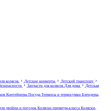
для колясок
Детские конверты
Детский транспорт
безопасности
Запчасти для колясок
Для дома
Детская
иков
Контейнеры
Посуда
Термосы и термосумки
Блендеры,
для двойни и погодок
Коляски премиум-класса
Коляски-