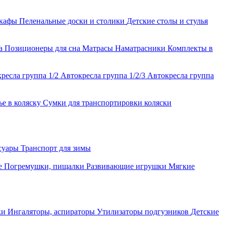
шкафы
Пеленальные доски и столики
Детские столы и стулья
ла
Позиционеры для сна
Матрасы
Наматрасники
Комплекты в
ресла группа 1/2
Автокресла группа 1/2/3
Автокресла группа
ье в коляску
Сумки для транспортировки коляски
ссуары
Транспорт для зимы
е
Погремушки, пищалки
Развивающие игрушки
Мягкие
ки
Ингаляторы, аспираторы
Утилизаторы подгузников
Детские