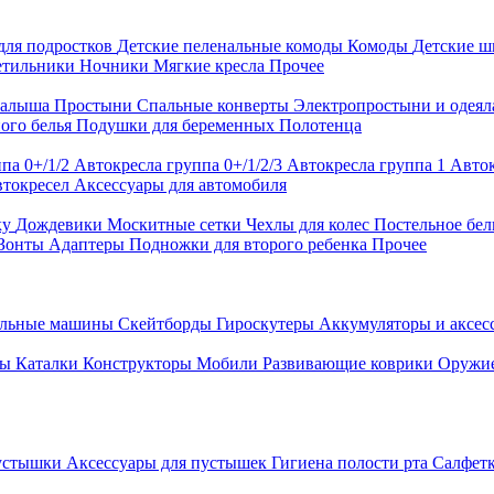
для подростков
Детские пеленальные комоды
Комоды
Детские 
етильники
Ночники
Мягкие кресла
Прочее
малыша
Простыни
Спальные конверты
Электропростыни и одея
ого белья
Подушки для беременных
Полотенца
па 0+/1/2
Автокресла группа 0+/1/2/3
Автокресла группа 1
Авток
втокресел
Аксессуары для автомобиля
ку
Дождевики
Москитные сетки
Чехлы для колес
Постельное бел
Зонты
Адаптеры
Подножки для второго ребенка
Прочее
альные машины
Скейтборды
Гироскутеры
Аккумуляторы и аксе
ры
Каталки
Конструкторы
Мобили
Развивающие коврики
Оружи
устышки
Аксессуары для пустышек
Гигиена полости рта
Салфет