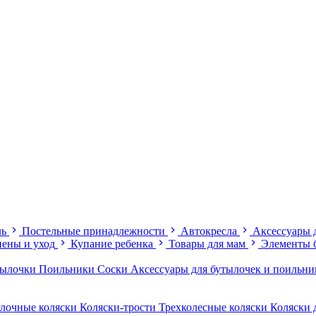
ль
Постельные принадлежности
Автокресла
Аксессуары 
иены и уход
Купание ребенка
Товары для мам
Элементы 
тылочки
Поильники
Соски
Аксессуары для бутылочек и поильн
лочные коляски
Коляски-трости
Трехколесные коляски
Коляски 