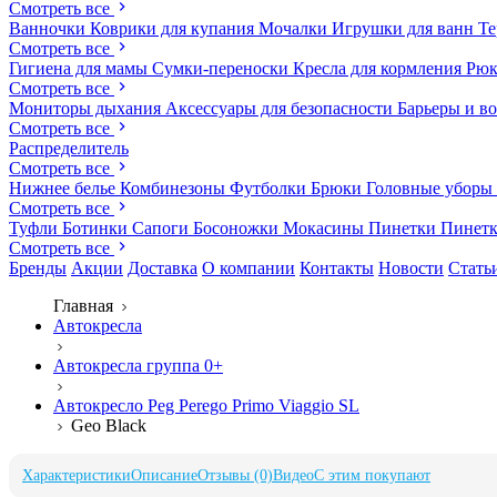
Смотреть все
Ванночки
Коврики для купания
Мочалки
Игрушки для ванн
Те
Смотреть все
Гигиена для мамы
Сумки-переноски
Кресла для кормления
Рюк
Смотреть все
Мониторы дыхания
Аксессуары для безопасности
Барьеры и в
Смотреть все
Распределитель
Смотреть все
Нижнее белье
Комбинезоны
Футболки
Брюки
Головные уборы
Смотреть все
Туфли
Ботинки
Сапоги
Босоножки
Мокасины
Пинетки
Пинет
Смотреть все
Бренды
Акции
Доставка
О компании
Контакты
Новости
Стать
Главная
Автокресла
Автокресла группа 0+
Автокресло Peg Perego Primo Viaggio SL
Geo Black
Характеристики
Описание
Отзывы (0)
Видео
С этим покупают