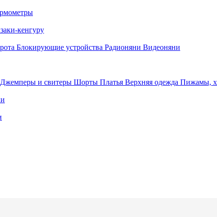
рмометры
заки-кенгуру
орота
Блокирующие устройства
Радионяни
Видеоняни
Джемперы и свитеры
Шорты
Платья
Верхняя одежда
Пижамы, 
ки
и