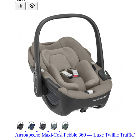
Автокресло Maxi-Cosi Pebble 360 — Luxe Twillic Truffle/