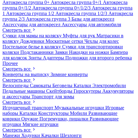
Автокресла группа 0+
Автокресла группа 0+/1
Автокресла
группа 0+/1/2
Автокресла группа 0+/1/2/3
Автокресла группа
1
Автокресла группа 1/2
Автокресла группа 1/2/3
Автокресла
группа 2/3
Автокресла группа 3
Базы для автокресел
Аксессуары для автокресел
Аксессуары для автомобиля
Смотреть все
Сумки для мамы на коляску
Муфты для рук
Матрасики в
коляску
Дождевики
Москитные сетки
Чехлы для колес
Постельное белье в коляску
Сумки для транспортировки
коляски
Подстаканники
Замки
Накидки на ножки
Бампера
для колясок
Зонты
Адаптеры
Подножки для второго ребенка
Прочее
Смотреть все
Конверты на выписку
Зимние конверты
Смотреть все
Велосипеды
Самокаты
Беговелы
Каталки
Электромобили
Педальные машины
Скейтборды
Гироскутеры
Аккумуляторы
и аксессуары
Транспорт для зимы
Смотреть все
Игрушечный транспорт
Музыкальные игрушки
Игровые
наборы
Каталки
Конструкторы
Мобили
Развивающие
коврики
Оружие
Погремушки, пищалки
Развивающие
игрушки
Мягкие игрушки
Смотреть все
Манежи
Ходунки
Качалки
Шезлонги