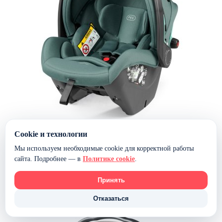
Cookie и технологии
Автокресло Peg Perego Primo Viaggio SLK — (Jade)
Мы используем необходимые cookie для корректной работы
сайта. Подробнее — в
Политике cookie
.
25 999 ₽
22 999 ₽
В наличии
Принять
В корзину
-12%
Отказаться