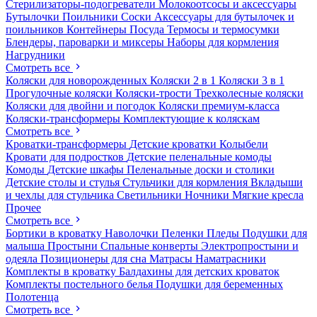
Стерилизаторы-подогреватели
Молокоотсосы и аксессуары
Бутылочки
Поильники
Соски
Аксессуары для бутылочек и
поильников
Контейнеры
Посуда
Термосы и термосумки
Блендеры, пароварки и миксеры
Наборы для кормления
Нагрудники
Смотреть все
Коляски для новорожденных
Коляски 2 в 1
Коляски 3 в 1
Прогулочные коляски
Коляски-трости
Трехколесные коляски
Коляски для двойни и погодок
Коляски премиум-класса
Коляски-трансформеры
Комплектующие к коляскам
Смотреть все
Кроватки-трансформеры
Детские кроватки
Колыбели
Кровати для подростков
Детские пеленальные комоды
Комоды
Детские шкафы
Пеленальные доски и столики
Детские столы и стулья
Стульчики для кормления
Вкладыши
и чехлы для стульчика
Светильники
Ночники
Мягкие кресла
Прочее
Смотреть все
Бортики в кроватку
Наволочки
Пеленки
Пледы
Подушки для
малыша
Простыни
Спальные конверты
Электропростыни и
одеяла
Позиционеры для сна
Матрасы
Наматрасники
Комплекты в кроватку
Балдахины для детских кроваток
Комплекты постельного белья
Подушки для беременных
Полотенца
Смотреть все