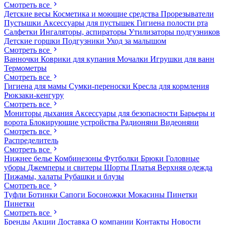
Смотреть все
Детские весы
Косметика и моющие средства
Прорезыватели
Пустышки
Аксессуары для пустышек
Гигиена полости рта
Салфетки
Ингаляторы, аспираторы
Утилизаторы подгузников
Детские горшки
Подгузники
Уход за малышом
Смотреть все
Ванночки
Коврики для купания
Мочалки
Игрушки для ванн
Термометры
Смотреть все
Гигиена для мамы
Сумки-переноски
Кресла для кормления
Рюкзаки-кенгуру
Смотреть все
Мониторы дыхания
Аксессуары для безопасности
Барьеры и
ворота
Блокирующие устройства
Радионяни
Видеоняни
Смотреть все
Распределитель
Смотреть все
Нижнее белье
Комбинезоны
Футболки
Брюки
Головные
уборы
Джемперы и свитеры
Шорты
Платья
Верхняя одежда
Пижамы, халаты
Рубашки и блузы
Смотреть все
Туфли
Ботинки
Сапоги
Босоножки
Мокасины
Пинетки
Пинетки
Смотреть все
Бренды
Акции
Доставка
О компании
Контакты
Новости