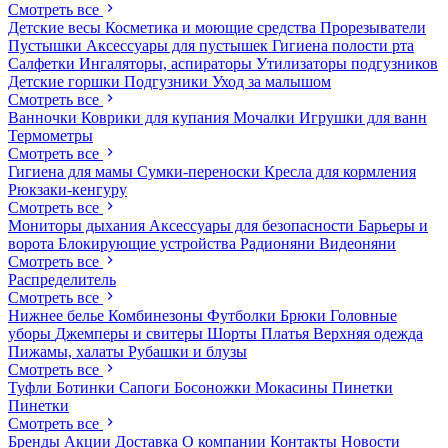
Смотреть все
Детские весы
Косметика и моющие средства
Прорезыватели
Пустышки
Аксессуары для пустышек
Гигиена полости рта
Салфетки
Ингаляторы, аспираторы
Утилизаторы подгузников
Детские горшки
Подгузники
Уход за малышом
Смотреть все
Ванночки
Коврики для купания
Мочалки
Игрушки для ванн
Термометры
Смотреть все
Гигиена для мамы
Сумки-переноски
Кресла для кормления
Рюкзаки-кенгуру
Смотреть все
Мониторы дыхания
Аксессуары для безопасности
Барьеры и
ворота
Блокирующие устройства
Радионяни
Видеоняни
Смотреть все
Распределитель
Смотреть все
Нижнее белье
Комбинезоны
Футболки
Брюки
Головные
уборы
Джемперы и свитеры
Шорты
Платья
Верхняя одежда
Пижамы, халаты
Рубашки и блузы
Смотреть все
Туфли
Ботинки
Сапоги
Босоножки
Мокасины
Пинетки
Пинетки
Смотреть все
Бренды
Акции
Доставка
О компании
Контакты
Новости