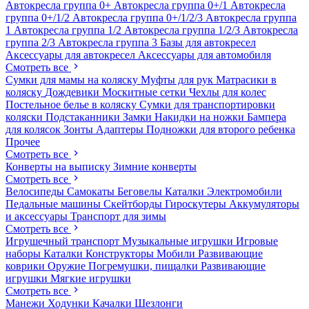
Автокресла группа 0+
Автокресла группа 0+/1
Автокресла
группа 0+/1/2
Автокресла группа 0+/1/2/3
Автокресла группа
1
Автокресла группа 1/2
Автокресла группа 1/2/3
Автокресла
группа 2/3
Автокресла группа 3
Базы для автокресел
Аксессуары для автокресел
Аксессуары для автомобиля
Смотреть все
Сумки для мамы на коляску
Муфты для рук
Матрасики в
коляску
Дождевики
Москитные сетки
Чехлы для колес
Постельное белье в коляску
Сумки для транспортировки
коляски
Подстаканники
Замки
Накидки на ножки
Бампера
для колясок
Зонты
Адаптеры
Подножки для второго ребенка
Прочее
Смотреть все
Конверты на выписку
Зимние конверты
Смотреть все
Велосипеды
Самокаты
Беговелы
Каталки
Электромобили
Педальные машины
Скейтборды
Гироскутеры
Аккумуляторы
и аксессуары
Транспорт для зимы
Смотреть все
Игрушечный транспорт
Музыкальные игрушки
Игровые
наборы
Каталки
Конструкторы
Мобили
Развивающие
коврики
Оружие
Погремушки, пищалки
Развивающие
игрушки
Мягкие игрушки
Смотреть все
Манежи
Ходунки
Качалки
Шезлонги