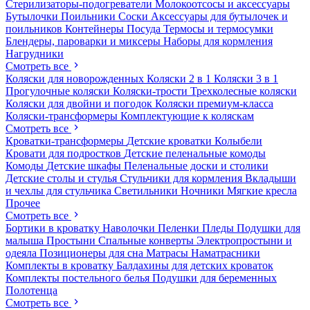
Стерилизаторы-подогреватели
Молокоотсосы и аксессуары
Бутылочки
Поильники
Соски
Аксессуары для бутылочек и
поильников
Контейнеры
Посуда
Термосы и термосумки
Блендеры, пароварки и миксеры
Наборы для кормления
Нагрудники
Смотреть все
Коляски для новорожденных
Коляски 2 в 1
Коляски 3 в 1
Прогулочные коляски
Коляски-трости
Трехколесные коляски
Коляски для двойни и погодок
Коляски премиум-класса
Коляски-трансформеры
Комплектующие к коляскам
Смотреть все
Кроватки-трансформеры
Детские кроватки
Колыбели
Кровати для подростков
Детские пеленальные комоды
Комоды
Детские шкафы
Пеленальные доски и столики
Детские столы и стулья
Стульчики для кормления
Вкладыши
и чехлы для стульчика
Светильники
Ночники
Мягкие кресла
Прочее
Смотреть все
Бортики в кроватку
Наволочки
Пеленки
Пледы
Подушки для
малыша
Простыни
Спальные конверты
Электропростыни и
одеяла
Позиционеры для сна
Матрасы
Наматрасники
Комплекты в кроватку
Балдахины для детских кроваток
Комплекты постельного белья
Подушки для беременных
Полотенца
Смотреть все