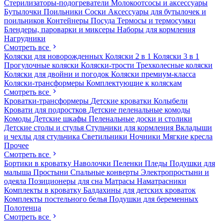
Стерилизаторы-подогреватели
Молокоотсосы и аксессуары
Бутылочки
Поильники
Соски
Аксессуары для бутылочек и
поильников
Контейнеры
Посуда
Термосы и термосумки
Блендеры, пароварки и миксеры
Наборы для кормления
Нагрудники
Смотреть все
Коляски для новорожденных
Коляски 2 в 1
Коляски 3 в 1
Прогулочные коляски
Коляски-трости
Трехколесные коляски
Коляски для двойни и погодок
Коляски премиум-класса
Коляски-трансформеры
Комплектующие к коляскам
Смотреть все
Кроватки-трансформеры
Детские кроватки
Колыбели
Кровати для подростков
Детские пеленальные комоды
Комоды
Детские шкафы
Пеленальные доски и столики
Детские столы и стулья
Стульчики для кормления
Вкладыши
и чехлы для стульчика
Светильники
Ночники
Мягкие кресла
Прочее
Смотреть все
Бортики в кроватку
Наволочки
Пеленки
Пледы
Подушки для
малыша
Простыни
Спальные конверты
Электропростыни и
одеяла
Позиционеры для сна
Матрасы
Наматрасники
Комплекты в кроватку
Балдахины для детских кроваток
Комплекты постельного белья
Подушки для беременных
Полотенца
Смотреть все