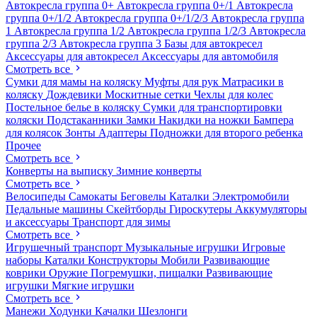
Автокресла группа 0+
Автокресла группа 0+/1
Автокресла
группа 0+/1/2
Автокресла группа 0+/1/2/3
Автокресла группа
1
Автокресла группа 1/2
Автокресла группа 1/2/3
Автокресла
группа 2/3
Автокресла группа 3
Базы для автокресел
Аксессуары для автокресел
Аксессуары для автомобиля
Смотреть все
Сумки для мамы на коляску
Муфты для рук
Матрасики в
коляску
Дождевики
Москитные сетки
Чехлы для колес
Постельное белье в коляску
Сумки для транспортировки
коляски
Подстаканники
Замки
Накидки на ножки
Бампера
для колясок
Зонты
Адаптеры
Подножки для второго ребенка
Прочее
Смотреть все
Конверты на выписку
Зимние конверты
Смотреть все
Велосипеды
Самокаты
Беговелы
Каталки
Электромобили
Педальные машины
Скейтборды
Гироскутеры
Аккумуляторы
и аксессуары
Транспорт для зимы
Смотреть все
Игрушечный транспорт
Музыкальные игрушки
Игровые
наборы
Каталки
Конструкторы
Мобили
Развивающие
коврики
Оружие
Погремушки, пищалки
Развивающие
игрушки
Мягкие игрушки
Смотреть все
Манежи
Ходунки
Качалки
Шезлонги