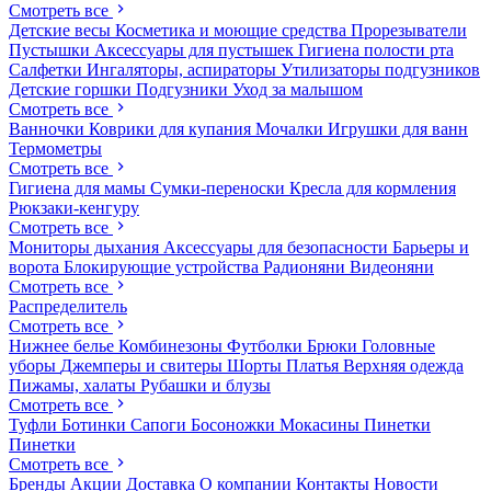
Смотреть все
Детские весы
Косметика и моющие средства
Прорезыватели
Пустышки
Аксессуары для пустышек
Гигиена полости рта
Салфетки
Ингаляторы, аспираторы
Утилизаторы подгузников
Детские горшки
Подгузники
Уход за малышом
Смотреть все
Ванночки
Коврики для купания
Мочалки
Игрушки для ванн
Термометры
Смотреть все
Гигиена для мамы
Сумки-переноски
Кресла для кормления
Рюкзаки-кенгуру
Смотреть все
Мониторы дыхания
Аксессуары для безопасности
Барьеры и
ворота
Блокирующие устройства
Радионяни
Видеоняни
Смотреть все
Распределитель
Смотреть все
Нижнее белье
Комбинезоны
Футболки
Брюки
Головные
уборы
Джемперы и свитеры
Шорты
Платья
Верхняя одежда
Пижамы, халаты
Рубашки и блузы
Смотреть все
Туфли
Ботинки
Сапоги
Босоножки
Мокасины
Пинетки
Пинетки
Смотреть все
Бренды
Акции
Доставка
О компании
Контакты
Новости