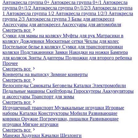
Автокресла группа 0+
Автокресла группа 0+/1
Автокресла
группа 0+/1/2
Автокресла группа 0+/1/2/3
Автокресла группа
1
Автокресла группа 1/2
Автокресла группа 1/2/3
Автокресла
группа 2/3
Автокресла группа 3
Базы для автокресел
Аксессуары для автокресел
Аксессуары для автомобиля
Смотреть все
Сумки для мамы на коляску
Муфты для рук
Матрасики в
коляску
Дождевики
Москитные сетки
Чехлы для колес
Постельное белье в коляску
Сумки для транспортировки
коляски
Подстаканники
Замки
Накидки на ножки
Бампера
для колясок
Зонты
Адаптеры
Подножки для второго ребенка
Прочее
Смотреть все
Конверты на выписку
Зимние конверты
Смотреть все
Велосипеды
Самокаты
Беговелы
Каталки
Электромобили
Педальные машины
Скейтборды
Гироскутеры
Аккумуляторы
и аксессуары
Транспорт для зимы
Смотреть все
Игрушечный транспорт
Музыкальные игрушки
Игровые
наборы
Каталки
Конструкторы
Мобили
Развивающие
коврики
Оружие
Погремушки, пищалки
Развивающие
игрушки
Мягкие игрушки
Смотреть все
Манежи
Ходунки
Качалки
Шезлонги