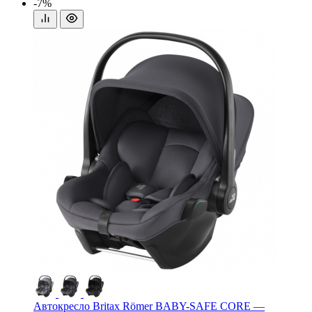
-7%
Автокресло Britax Römer BABY-SAFE CORE —