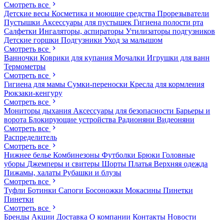
Смотреть все
Детские весы
Косметика и моющие средства
Прорезыватели
Пустышки
Аксессуары для пустышек
Гигиена полости рта
Салфетки
Ингаляторы, аспираторы
Утилизаторы подгузников
Детские горшки
Подгузники
Уход за малышом
Смотреть все
Ванночки
Коврики для купания
Мочалки
Игрушки для ванн
Термометры
Смотреть все
Гигиена для мамы
Сумки-переноски
Кресла для кормления
Рюкзаки-кенгуру
Смотреть все
Мониторы дыхания
Аксессуары для безопасности
Барьеры и
ворота
Блокирующие устройства
Радионяни
Видеоняни
Смотреть все
Распределитель
Смотреть все
Нижнее белье
Комбинезоны
Футболки
Брюки
Головные
уборы
Джемперы и свитеры
Шорты
Платья
Верхняя одежда
Пижамы, халаты
Рубашки и блузы
Смотреть все
Туфли
Ботинки
Сапоги
Босоножки
Мокасины
Пинетки
Пинетки
Смотреть все
Бренды
Акции
Доставка
О компании
Контакты
Новости