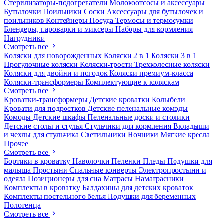
Стерилизаторы-подогреватели
Молокоотсосы и аксессуары
Бутылочки
Поильники
Соски
Аксессуары для бутылочек и
поильников
Контейнеры
Посуда
Термосы и термосумки
Блендеры, пароварки и миксеры
Наборы для кормления
Нагрудники
Смотреть все
Коляски для новорожденных
Коляски 2 в 1
Коляски 3 в 1
Прогулочные коляски
Коляски-трости
Трехколесные коляски
Коляски для двойни и погодок
Коляски премиум-класса
Коляски-трансформеры
Комплектующие к коляскам
Смотреть все
Кроватки-трансформеры
Детские кроватки
Колыбели
Кровати для подростков
Детские пеленальные комоды
Комоды
Детские шкафы
Пеленальные доски и столики
Детские столы и стулья
Стульчики для кормления
Вкладыши
и чехлы для стульчика
Светильники
Ночники
Мягкие кресла
Прочее
Смотреть все
Бортики в кроватку
Наволочки
Пеленки
Пледы
Подушки для
малыша
Простыни
Спальные конверты
Электропростыни и
одеяла
Позиционеры для сна
Матрасы
Наматрасники
Комплекты в кроватку
Балдахины для детских кроваток
Комплекты постельного белья
Подушки для беременных
Полотенца
Смотреть все