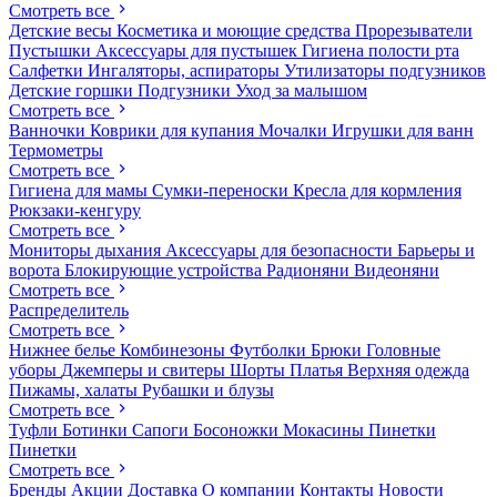
Смотреть все
Детские весы
Косметика и моющие средства
Прорезыватели
Пустышки
Аксессуары для пустышек
Гигиена полости рта
Салфетки
Ингаляторы, аспираторы
Утилизаторы подгузников
Детские горшки
Подгузники
Уход за малышом
Смотреть все
Ванночки
Коврики для купания
Мочалки
Игрушки для ванн
Термометры
Смотреть все
Гигиена для мамы
Сумки-переноски
Кресла для кормления
Рюкзаки-кенгуру
Смотреть все
Мониторы дыхания
Аксессуары для безопасности
Барьеры и
ворота
Блокирующие устройства
Радионяни
Видеоняни
Смотреть все
Распределитель
Смотреть все
Нижнее белье
Комбинезоны
Футболки
Брюки
Головные
уборы
Джемперы и свитеры
Шорты
Платья
Верхняя одежда
Пижамы, халаты
Рубашки и блузы
Смотреть все
Туфли
Ботинки
Сапоги
Босоножки
Мокасины
Пинетки
Пинетки
Смотреть все
Бренды
Акции
Доставка
О компании
Контакты
Новости