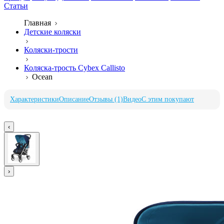
Статьи
Главная
Детские коляски
Коляски-трости
Коляска-трость Cybex Callisto
Ocean
Характеристики
Описание
Отзывы (1)
Видео
С этим покупают
‹
›