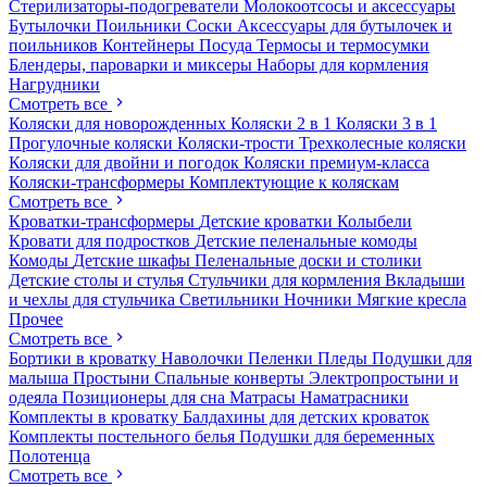
Стерилизаторы-подогреватели
Молокоотсосы и аксессуары
Бутылочки
Поильники
Соски
Аксессуары для бутылочек и
поильников
Контейнеры
Посуда
Термосы и термосумки
Блендеры, пароварки и миксеры
Наборы для кормления
Нагрудники
Смотреть все
Коляски для новорожденных
Коляски 2 в 1
Коляски 3 в 1
Прогулочные коляски
Коляски-трости
Трехколесные коляски
Коляски для двойни и погодок
Коляски премиум-класса
Коляски-трансформеры
Комплектующие к коляскам
Смотреть все
Кроватки-трансформеры
Детские кроватки
Колыбели
Кровати для подростков
Детские пеленальные комоды
Комоды
Детские шкафы
Пеленальные доски и столики
Детские столы и стулья
Стульчики для кормления
Вкладыши
и чехлы для стульчика
Светильники
Ночники
Мягкие кресла
Прочее
Смотреть все
Бортики в кроватку
Наволочки
Пеленки
Пледы
Подушки для
малыша
Простыни
Спальные конверты
Электропростыни и
одеяла
Позиционеры для сна
Матрасы
Наматрасники
Комплекты в кроватку
Балдахины для детских кроваток
Комплекты постельного белья
Подушки для беременных
Полотенца
Смотреть все