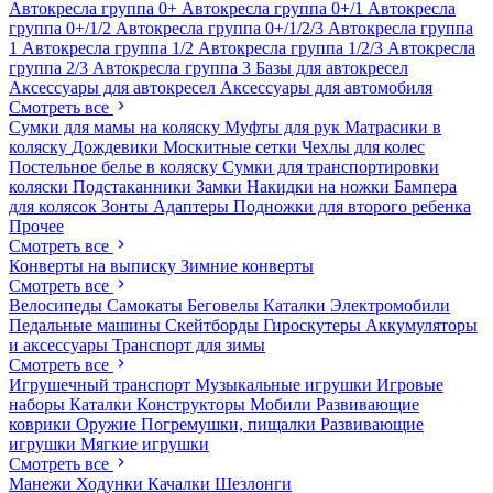
Автокресла группа 0+
Автокресла группа 0+/1
Автокресла
группа 0+/1/2
Автокресла группа 0+/1/2/3
Автокресла группа
1
Автокресла группа 1/2
Автокресла группа 1/2/3
Автокресла
группа 2/3
Автокресла группа 3
Базы для автокресел
Аксессуары для автокресел
Аксессуары для автомобиля
Смотреть все
Сумки для мамы на коляску
Муфты для рук
Матрасики в
коляску
Дождевики
Москитные сетки
Чехлы для колес
Постельное белье в коляску
Сумки для транспортировки
коляски
Подстаканники
Замки
Накидки на ножки
Бампера
для колясок
Зонты
Адаптеры
Подножки для второго ребенка
Прочее
Смотреть все
Конверты на выписку
Зимние конверты
Смотреть все
Велосипеды
Самокаты
Беговелы
Каталки
Электромобили
Педальные машины
Скейтборды
Гироскутеры
Аккумуляторы
и аксессуары
Транспорт для зимы
Смотреть все
Игрушечный транспорт
Музыкальные игрушки
Игровые
наборы
Каталки
Конструкторы
Мобили
Развивающие
коврики
Оружие
Погремушки, пищалки
Развивающие
игрушки
Мягкие игрушки
Смотреть все
Манежи
Ходунки
Качалки
Шезлонги