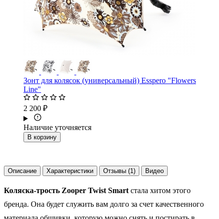
Зонт для колясок (универсальный) Esspero "Flowers
Line"
2 200 ₽
Наличие уточняется
В корзину
Описание
Характеристики
Отзывы (1)
Видео
Коляска-трость Zooper Twist Smart
стала хитом этого
бренда. Она будет служить вам долго за счет качественного
материала обшивки, которую можно снять и постирать в