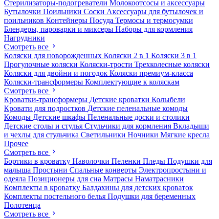
Стерилизаторы-подогреватели
Молокоотсосы и аксессуары
Бутылочки
Поильники
Соски
Аксессуары для бутылочек и
поильников
Контейнеры
Посуда
Термосы и термосумки
Блендеры, пароварки и миксеры
Наборы для кормления
Нагрудники
Смотреть все
Коляски для новорожденных
Коляски 2 в 1
Коляски 3 в 1
Прогулочные коляски
Коляски-трости
Трехколесные коляски
Коляски для двойни и погодок
Коляски премиум-класса
Коляски-трансформеры
Комплектующие к коляскам
Смотреть все
Кроватки-трансформеры
Детские кроватки
Колыбели
Кровати для подростков
Детские пеленальные комоды
Комоды
Детские шкафы
Пеленальные доски и столики
Детские столы и стулья
Стульчики для кормления
Вкладыши
и чехлы для стульчика
Светильники
Ночники
Мягкие кресла
Прочее
Смотреть все
Бортики в кроватку
Наволочки
Пеленки
Пледы
Подушки для
малыша
Простыни
Спальные конверты
Электропростыни и
одеяла
Позиционеры для сна
Матрасы
Наматрасники
Комплекты в кроватку
Балдахины для детских кроваток
Комплекты постельного белья
Подушки для беременных
Полотенца
Смотреть все