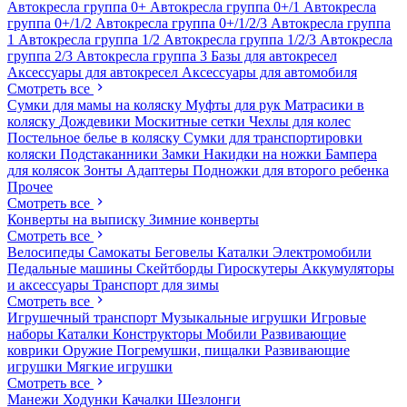
Автокресла группа 0+
Автокресла группа 0+/1
Автокресла
группа 0+/1/2
Автокресла группа 0+/1/2/3
Автокресла группа
1
Автокресла группа 1/2
Автокресла группа 1/2/3
Автокресла
группа 2/3
Автокресла группа 3
Базы для автокресел
Аксессуары для автокресел
Аксессуары для автомобиля
Смотреть все
Сумки для мамы на коляску
Муфты для рук
Матрасики в
коляску
Дождевики
Москитные сетки
Чехлы для колес
Постельное белье в коляску
Сумки для транспортировки
коляски
Подстаканники
Замки
Накидки на ножки
Бампера
для колясок
Зонты
Адаптеры
Подножки для второго ребенка
Прочее
Смотреть все
Конверты на выписку
Зимние конверты
Смотреть все
Велосипеды
Самокаты
Беговелы
Каталки
Электромобили
Педальные машины
Скейтборды
Гироскутеры
Аккумуляторы
и аксессуары
Транспорт для зимы
Смотреть все
Игрушечный транспорт
Музыкальные игрушки
Игровые
наборы
Каталки
Конструкторы
Мобили
Развивающие
коврики
Оружие
Погремушки, пищалки
Развивающие
игрушки
Мягкие игрушки
Смотреть все
Манежи
Ходунки
Качалки
Шезлонги