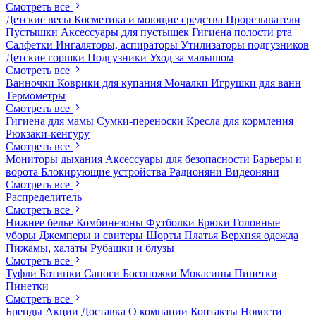
Смотреть все
Детские весы
Косметика и моющие средства
Прорезыватели
Пустышки
Аксессуары для пустышек
Гигиена полости рта
Салфетки
Ингаляторы, аспираторы
Утилизаторы подгузников
Детские горшки
Подгузники
Уход за малышом
Смотреть все
Ванночки
Коврики для купания
Мочалки
Игрушки для ванн
Термометры
Смотреть все
Гигиена для мамы
Сумки-переноски
Кресла для кормления
Рюкзаки-кенгуру
Смотреть все
Мониторы дыхания
Аксессуары для безопасности
Барьеры и
ворота
Блокирующие устройства
Радионяни
Видеоняни
Смотреть все
Распределитель
Смотреть все
Нижнее белье
Комбинезоны
Футболки
Брюки
Головные
уборы
Джемперы и свитеры
Шорты
Платья
Верхняя одежда
Пижамы, халаты
Рубашки и блузы
Смотреть все
Туфли
Ботинки
Сапоги
Босоножки
Мокасины
Пинетки
Пинетки
Смотреть все
Бренды
Акции
Доставка
О компании
Контакты
Новости