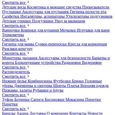
Смотреть все
Детские весы
Косметика и моющие средства
Прорезыватели
Пустышки
Аксессуары для пустышек
Гигиена полости рта
Салфетки
Ингаляторы, аспираторы
Утилизаторы подгузников
Детские горшки
Подгузники
Уход за малышом
Смотреть все
Ванночки
Коврики для купания
Мочалки
Игрушки для ванн
Термометры
Смотреть все
Гигиена для мамы
Сумки-переноски
Кресла для кормления
Рюкзаки-кенгуру
Смотреть все
Мониторы дыхания
Аксессуары для безопасности
Барьеры и
ворота
Блокирующие устройства
Радионяни
Видеоняни
Смотреть все
Распределитель
Смотреть все
Нижнее белье
Комбинезоны
Футболки
Брюки
Головные
уборы
Джемперы и свитеры
Шорты
Платья
Верхняя одежда
Пижамы, халаты
Рубашки и блузы
Смотреть все
Туфли
Ботинки
Сапоги
Босоножки
Мокасины
Пинетки
Пинетки
Смотреть все
Бренды
Акции
Доставка
О компании
Контакты
Новости