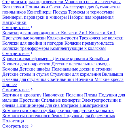
Стерилизаторы-подогреватели
Молокоотсосы и аксессуары
Бутылочки
Поильники
Соски
Аксессуары для бутылочек и
поильников
Контейнеры
Посуда
Термосы и термосумки
Блендеры, пароварки и миксеры
Наборы для кормления
Нагрудники
Смотреть все
Коляски для новорожденных
Коляски 2 в 1
Коляски 3 в 1
Прогулочные коляски
Коляски-трости
Трехколесные коляски
Коляски для двойни и погодок
Коляски премиум-класса
Коляски-трансформеры
Комплектующие к коляскам
Смотреть все
Кроватки-трансформеры
Детские кроватки
Колыбели
Кровати для подростков
Детские пеленальные комоды
Комоды
Детские шкафы
Пеленальные доски и столики
Детские столы и стулья
Стульчики для кормления
Вкладыши
и чехлы для стульчика
Светильники
Ночники
Мягкие кресла
Прочее
Смотреть все
Бортики в кроватку
Наволочки
Пеленки
Пледы
Подушки для
малыша
Простыни
Спальные конверты
Электропростыни и
одеяла
Позиционеры для сна
Матрасы
Наматрасники
Комплекты в кроватку
Балдахины для детских кроваток
Комплекты постельного белья
Подушки для беременных
Полотенца
Смотреть все