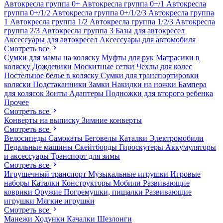
Автокресла группа 0+
Автокресла группа 0+/1
Автокресла
группа 0+/1/2
Автокресла группа 0+/1/2/3
Автокресла группа
1
Автокресла группа 1/2
Автокресла группа 1/2/3
Автокресла
группа 2/3
Автокресла группа 3
Базы для автокресел
Аксессуары для автокресел
Аксессуары для автомобиля
Смотреть все
Сумки для мамы на коляску
Муфты для рук
Матрасики в
коляску
Дождевики
Москитные сетки
Чехлы для колес
Постельное белье в коляску
Сумки для транспортировки
коляски
Подстаканники
Замки
Накидки на ножки
Бампера
для колясок
Зонты
Адаптеры
Подножки для второго ребенка
Прочее
Смотреть все
Конверты на выписку
Зимние конверты
Смотреть все
Велосипеды
Самокаты
Беговелы
Каталки
Электромобили
Педальные машины
Скейтборды
Гироскутеры
Аккумуляторы
и аксессуары
Транспорт для зимы
Смотреть все
Игрушечный транспорт
Музыкальные игрушки
Игровые
наборы
Каталки
Конструкторы
Мобили
Развивающие
коврики
Оружие
Погремушки, пищалки
Развивающие
игрушки
Мягкие игрушки
Смотреть все
Манежи
Ходунки
Качалки
Шезлонги