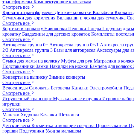
трансформеры
Комплектующие к коляскам
Смотреть все
Кроватки-трансформеры
Детские кроватки
Колыбели
Кровати 
Стульчики для кормления
Вкладыши и чехлы для стульчика
Св
Смотреть все
Бортики в кроватку
Наволочки
Пеленки
Пледы
Подушки для 
кроватку
Балдахины для детских кроваток
Комплекты постельн
Смотреть все
Автокресла группа 0+
Автокресла группа 0+/1
Автокресла груп
2/3
Автокресла группа 3
Базы для автокресел
Аксессуары для а
Смотреть все
Сумки для мамы на коляску
Муфты для рук
Матрасики в коляс
Подстаканники
Замки
Накидки на ножки
Бампера для колясок
Смотреть все
Конверты на выписку
Зимние конверты
Смотреть все
Велосипеды
Самокаты
Беговелы
Каталки
Электромобили
Пед
Смотреть все
Игрушечный транспорт
Музыкальные игрушки
Игровые набо
игрушки
Смотреть все
Манежи
Ходунки
Качалки
Шезлонги
Смотреть все
Детские весы
Косметика и моющие средства
Прорезыватели
П
горшки
Подгузники
Уход за малышом