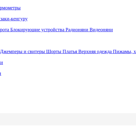
рмометры
заки-кенгуру
орота
Блокирующие устройства
Радионяни
Видеоняни
Джемперы и свитеры
Шорты
Платья
Верхняя одежда
Пижамы, 
ки
и