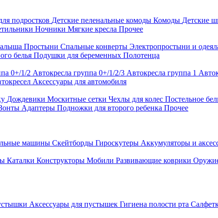
для подростков
Детские пеленальные комоды
Комоды
Детские 
етильники
Ночники
Мягкие кресла
Прочее
малыша
Простыни
Спальные конверты
Электропростыни и одея
ого белья
Подушки для беременных
Полотенца
па 0+/1/2
Автокресла группа 0+/1/2/3
Автокресла группа 1
Авток
втокресел
Аксессуары для автомобиля
ку
Дождевики
Москитные сетки
Чехлы для колес
Постельное бел
Зонты
Адаптеры
Подножки для второго ребенка
Прочее
альные машины
Скейтборды
Гироскутеры
Аккумуляторы и аксе
ры
Каталки
Конструкторы
Мобили
Развивающие коврики
Оружи
устышки
Аксессуары для пустышек
Гигиена полости рта
Салфет