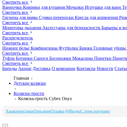
Смотреть все
Ванночки
Коврики для купания
Мочалки
Игрушки для ванн
Те
Смотреть все
Гигиена для мамы
Сумки-переноски
Кресла для кормления
Рюк
Смотреть все
Мониторы дыхания
Аксессуары для безопасности
Барьеры и в
Смотреть все
Распределитель
Смотреть все
Нижнее белье
Комбинезоны
Футболки
Брюки
Головные уборы
Смотреть все
Туфли
Ботинки
Сапоги
Босоножки
Мокасины
Пинетки
Пинет
Смотреть все
Бренды
Акции
Доставка
О компании
Контакты
Новости
Стать
Главная
Детские коляски
Коляски-трости
Коляска-трость Cybex Onyx
Характеристики
Описание
Отзывы (0)
Видео
С этим покупают
‹