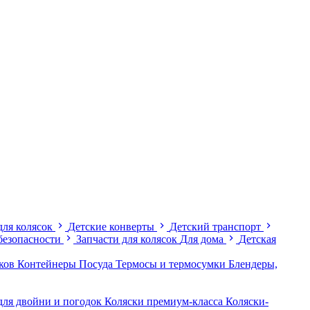
для колясок
Детские конверты
Детский транспорт
безопасности
Запчасти для колясок
Для дома
Детская
иков
Контейнеры
Посуда
Термосы и термосумки
Блендеры,
для двойни и погодок
Коляски премиум-класса
Коляски-