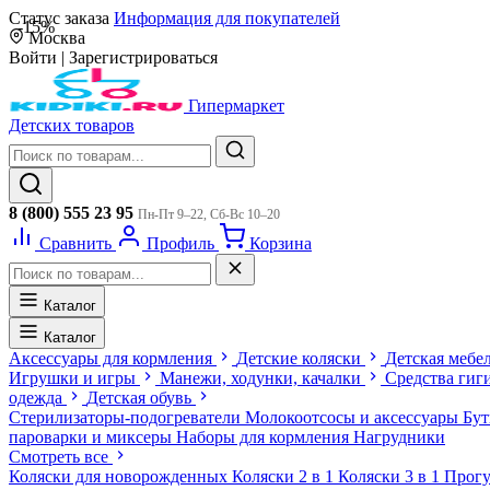
Статус заказа
Информация для покупателей
-15%
Москва
Войти
|
Зарегистрироваться
Гипермаркет
Детских товаров
8 (800) 555 23 95
Пн-Пт 9–22, Сб-Вс 10–20
Сравнить
Профиль
Корзина
Каталог
Каталог
Аксессуары для кормления
Детские коляски
Детская мебе
Игрушки и игры
Манежи, ходунки, качалки
Средства гиг
одежда
Детская обувь
Стерилизаторы-подогреватели
Молокоотсосы и аксессуары
Бу
пароварки и миксеры
Наборы для кормления
Нагрудники
Смотреть все
Коляски для новорожденных
Коляски 2 в 1
Коляски 3 в 1
Прогу