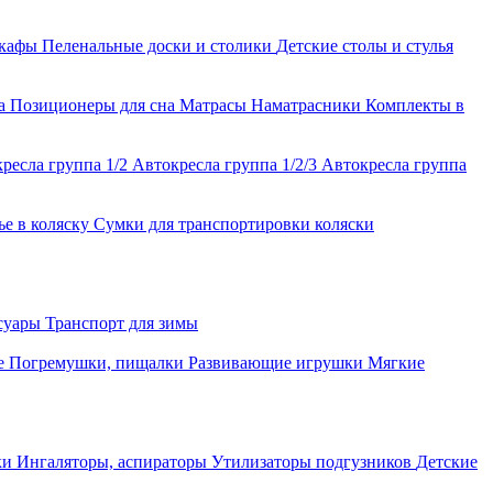
шкафы
Пеленальные доски и столики
Детские столы и стулья
ла
Позиционеры для сна
Матрасы
Наматрасники
Комплекты в
ресла группа 1/2
Автокресла группа 1/2/3
Автокресла группа
ье в коляску
Сумки для транспортировки коляски
ссуары
Транспорт для зимы
е
Погремушки, пищалки
Развивающие игрушки
Мягкие
ки
Ингаляторы, аспираторы
Утилизаторы подгузников
Детские