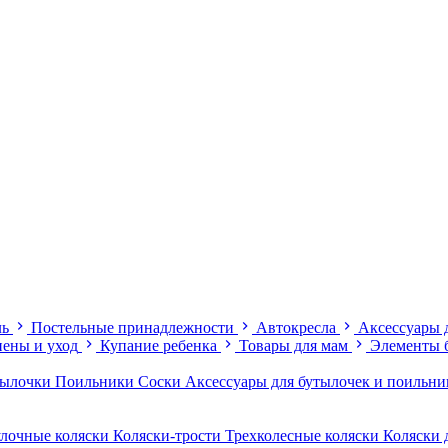
ль
Постельные принадлежности
Автокресла
Аксессуары 
иены и уход
Купание ребенка
Товары для мам
Элементы 
тылочки
Поильники
Соски
Аксессуары для бутылочек и поильн
лочные коляски
Коляски-трости
Трехколесные коляски
Коляски 