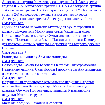
Автокресла группа 0+
Автокресла группа 0+/1
Автокресла
группа 0+/1/2
Автокресла группа 0+/1/2/3
Автокресла группа
1
Автокресла группа 1/2
Автокресла группа 1/2/3
Автокресла
группа 2/3
Автокресла группа 3
Базы для автокресел
Аксессуары для автокресел
Аксессуары для автомобиля
Смотреть все
Сумки для мамы на коляску
Муфты для рук
Матрасики в
коляску
Дождевики
Москитные сетки
Чехлы для колес
Постельное белье в коляску
Сумки для транспортировки
коляски
Подстаканники
Замки
Накидки на ножки
Бампера
для колясок
Зонты
Адаптеры
Подножки для второго ребенка
Прочее
Смотреть все
Конверты на выписку
Зимние конверты
Смотреть все
Велосипеды
Самокаты
Беговелы
Каталки
Электромобили
Педальные машины
Скейтборды
Гироскутеры
Аккумуляторы
и аксессуары
Транспорт для зимы
Смотреть все
Игрушечный транспорт
Музыкальные игрушки
Игровые
наборы
Каталки
Конструкторы
Мобили
Развивающие
коврики
Оружие
Погремушки, пищалки
Развивающие
игрушки
Мягкие игрушки
Смотреть все
Манежи
Ходунки
Качалки
Шезлонги