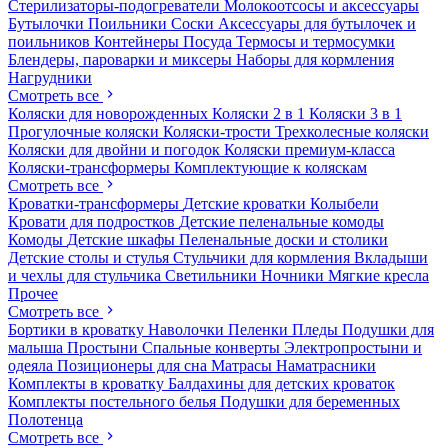
Стерилизаторы-подогреватели
Молокоотсосы и аксессуары
Бутылочки
Поильники
Соски
Аксессуары для бутылочек и
поильников
Контейнеры
Посуда
Термосы и термосумки
Блендеры, пароварки и миксеры
Наборы для кормления
Нагрудники
Смотреть все
Коляски для новорожденных
Коляски 2 в 1
Коляски 3 в 1
Прогулочные коляски
Коляски-трости
Трехколесные коляски
Коляски для двойни и погодок
Коляски премиум-класса
Коляски-трансформеры
Комплектующие к коляскам
Смотреть все
Кроватки-трансформеры
Детские кроватки
Колыбели
Кровати для подростков
Детские пеленальные комоды
Комоды
Детские шкафы
Пеленальные доски и столики
Детские столы и стулья
Стульчики для кормления
Вкладыши
и чехлы для стульчика
Светильники
Ночники
Мягкие кресла
Прочее
Смотреть все
Бортики в кроватку
Наволочки
Пеленки
Пледы
Подушки для
малыша
Простыни
Спальные конверты
Электропростыни и
одеяла
Позиционеры для сна
Матрасы
Наматрасники
Комплекты в кроватку
Балдахины для детских кроваток
Комплекты постельного белья
Подушки для беременных
Полотенца
Смотреть все