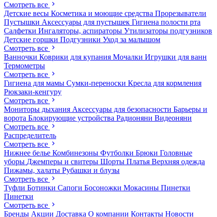
Смотреть все
Детские весы
Косметика и моющие средства
Прорезыватели
Пустышки
Аксессуары для пустышек
Гигиена полости рта
Салфетки
Ингаляторы, аспираторы
Утилизаторы подгузников
Детские горшки
Подгузники
Уход за малышом
Смотреть все
Ванночки
Коврики для купания
Мочалки
Игрушки для ванн
Термометры
Смотреть все
Гигиена для мамы
Сумки-переноски
Кресла для кормления
Рюкзаки-кенгуру
Смотреть все
Мониторы дыхания
Аксессуары для безопасности
Барьеры и
ворота
Блокирующие устройства
Радионяни
Видеоняни
Смотреть все
Распределитель
Смотреть все
Нижнее белье
Комбинезоны
Футболки
Брюки
Головные
уборы
Джемперы и свитеры
Шорты
Платья
Верхняя одежда
Пижамы, халаты
Рубашки и блузы
Смотреть все
Туфли
Ботинки
Сапоги
Босоножки
Мокасины
Пинетки
Пинетки
Смотреть все
Бренды
Акции
Доставка
О компании
Контакты
Новости