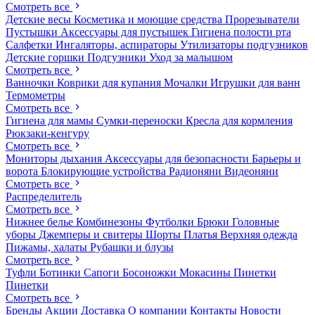
Смотреть все
Детские весы
Косметика и моющие средства
Прорезыватели
Пустышки
Аксессуары для пустышек
Гигиена полости рта
Салфетки
Ингаляторы, аспираторы
Утилизаторы подгузников
Детские горшки
Подгузники
Уход за малышом
Смотреть все
Ванночки
Коврики для купания
Мочалки
Игрушки для ванн
Термометры
Смотреть все
Гигиена для мамы
Сумки-переноски
Кресла для кормления
Рюкзаки-кенгуру
Смотреть все
Мониторы дыхания
Аксессуары для безопасности
Барьеры и
ворота
Блокирующие устройства
Радионяни
Видеоняни
Смотреть все
Распределитель
Смотреть все
Нижнее белье
Комбинезоны
Футболки
Брюки
Головные
уборы
Джемперы и свитеры
Шорты
Платья
Верхняя одежда
Пижамы, халаты
Рубашки и блузы
Смотреть все
Туфли
Ботинки
Сапоги
Босоножки
Мокасины
Пинетки
Пинетки
Смотреть все
Бренды
Акции
Доставка
О компании
Контакты
Новости