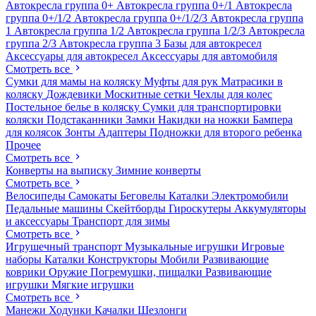
Автокресла группа 0+
Автокресла группа 0+/1
Автокресла
группа 0+/1/2
Автокресла группа 0+/1/2/3
Автокресла группа
1
Автокресла группа 1/2
Автокресла группа 1/2/3
Автокресла
группа 2/3
Автокресла группа 3
Базы для автокресел
Аксессуары для автокресел
Аксессуары для автомобиля
Смотреть все
Сумки для мамы на коляску
Муфты для рук
Матрасики в
коляску
Дождевики
Москитные сетки
Чехлы для колес
Постельное белье в коляску
Сумки для транспортировки
коляски
Подстаканники
Замки
Накидки на ножки
Бампера
для колясок
Зонты
Адаптеры
Подножки для второго ребенка
Прочее
Смотреть все
Конверты на выписку
Зимние конверты
Смотреть все
Велосипеды
Самокаты
Беговелы
Каталки
Электромобили
Педальные машины
Скейтборды
Гироскутеры
Аккумуляторы
и аксессуары
Транспорт для зимы
Смотреть все
Игрушечный транспорт
Музыкальные игрушки
Игровые
наборы
Каталки
Конструкторы
Мобили
Развивающие
коврики
Оружие
Погремушки, пищалки
Развивающие
игрушки
Мягкие игрушки
Смотреть все
Манежи
Ходунки
Качалки
Шезлонги