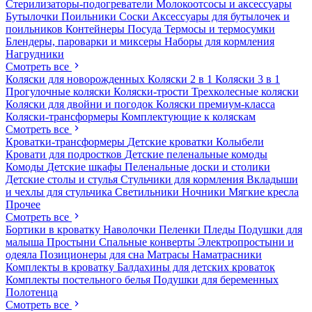
Стерилизаторы-подогреватели
Молокоотсосы и аксессуары
Бутылочки
Поильники
Соски
Аксессуары для бутылочек и
поильников
Контейнеры
Посуда
Термосы и термосумки
Блендеры, пароварки и миксеры
Наборы для кормления
Нагрудники
Смотреть все
Коляски для новорожденных
Коляски 2 в 1
Коляски 3 в 1
Прогулочные коляски
Коляски-трости
Трехколесные коляски
Коляски для двойни и погодок
Коляски премиум-класса
Коляски-трансформеры
Комплектующие к коляскам
Смотреть все
Кроватки-трансформеры
Детские кроватки
Колыбели
Кровати для подростков
Детские пеленальные комоды
Комоды
Детские шкафы
Пеленальные доски и столики
Детские столы и стулья
Стульчики для кормления
Вкладыши
и чехлы для стульчика
Светильники
Ночники
Мягкие кресла
Прочее
Смотреть все
Бортики в кроватку
Наволочки
Пеленки
Пледы
Подушки для
малыша
Простыни
Спальные конверты
Электропростыни и
одеяла
Позиционеры для сна
Матрасы
Наматрасники
Комплекты в кроватку
Балдахины для детских кроваток
Комплекты постельного белья
Подушки для беременных
Полотенца
Смотреть все