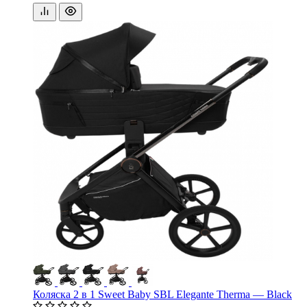
Коляска 2 в 1 Sweet Baby SBL Elegante Therma — Black