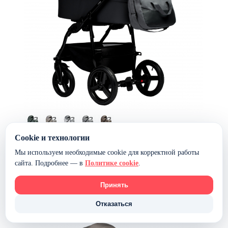
Коляска 2 в 1 Indigo IMPULSE ECO — серая
Cookie и технологии
кожа+серый
Мы используем необходимые cookie для корректной работы
сайта. Подробнее — в
Политике cookie
.
36 299 ₽
36 199 ₽
В наличии
Принять
В корзину
-0%
Отказаться