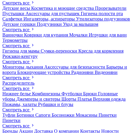
Смотреть все
Детские весы
Косметика и моющие средства
Прорезыватели
Пустышки
Аксессуары для пустышек
Гигиена полости рта
Салфетки
Ингаляторы, аспираторы
Утилизаторы подгузников
Детские горшки
Подгузники
Уход за малышом
Смотреть все
Ванночки
Коврики для купания
Мочалки
Игрушки для ванн
Термометры
Смотреть все
Гигиена для мамы
Сумки-переноски
Кресла для кормления
Рюкзаки-кенгуру
Смотреть все
Мониторы дыхания
Аксессуары для безопасности
Барьеры и
ворота
Блокирующие устройства
Радионяни
Видеоняни
Смотреть все
Распределитель
Смотреть все
Нижнее белье
Комбинезоны
Футболки
Брюки
Головные
уборы
Джемперы и свитеры
Шорты
Платья
Верхняя одежда
Пижамы, халаты
Рубашки и блузы
Смотреть все
Туфли
Ботинки
Сапоги
Босоножки
Мокасины
Пинетки
Пинетки
Смотреть все
Бренды
Акции
Доставка
О компании
Контакты
Новости