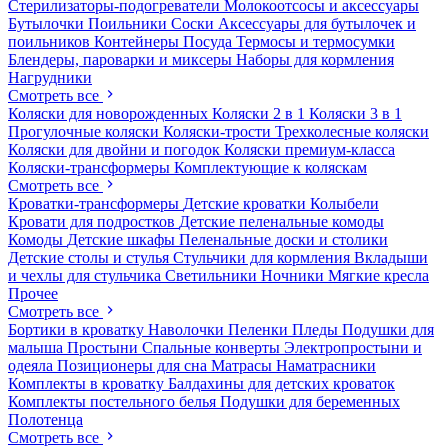
Стерилизаторы-подогреватели
Молокоотсосы и аксессуары
Бутылочки
Поильники
Соски
Аксессуары для бутылочек и
поильников
Контейнеры
Посуда
Термосы и термосумки
Блендеры, пароварки и миксеры
Наборы для кормления
Нагрудники
Смотреть все
Коляски для новорожденных
Коляски 2 в 1
Коляски 3 в 1
Прогулочные коляски
Коляски-трости
Трехколесные коляски
Коляски для двойни и погодок
Коляски премиум-класса
Коляски-трансформеры
Комплектующие к коляскам
Смотреть все
Кроватки-трансформеры
Детские кроватки
Колыбели
Кровати для подростков
Детские пеленальные комоды
Комоды
Детские шкафы
Пеленальные доски и столики
Детские столы и стулья
Стульчики для кормления
Вкладыши
и чехлы для стульчика
Светильники
Ночники
Мягкие кресла
Прочее
Смотреть все
Бортики в кроватку
Наволочки
Пеленки
Пледы
Подушки для
малыша
Простыни
Спальные конверты
Электропростыни и
одеяла
Позиционеры для сна
Матрасы
Наматрасники
Комплекты в кроватку
Балдахины для детских кроваток
Комплекты постельного белья
Подушки для беременных
Полотенца
Смотреть все