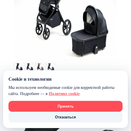
Коляска 2 в 1 Sweet Baby Elegante Chrome — Black
Cookie и технологии
42 488 ₽
34 900 ₽
Мы используем необходимые cookie для корректной работы
В наличии
сайта. Подробнее — в
Политике cookie
.
В корзину
Новинка
-28%
Принять
Отказаться