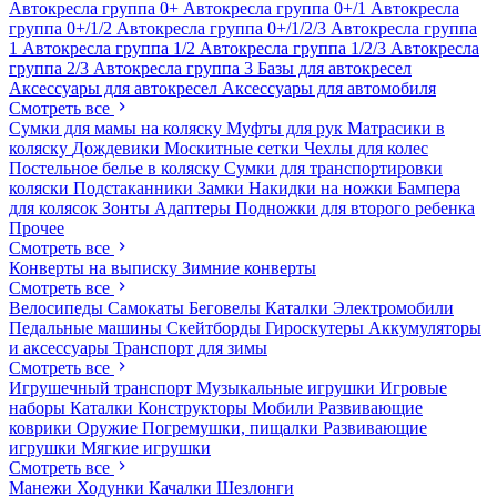
Автокресла группа 0+
Автокресла группа 0+/1
Автокресла
группа 0+/1/2
Автокресла группа 0+/1/2/3
Автокресла группа
1
Автокресла группа 1/2
Автокресла группа 1/2/3
Автокресла
группа 2/3
Автокресла группа 3
Базы для автокресел
Аксессуары для автокресел
Аксессуары для автомобиля
Смотреть все
Сумки для мамы на коляску
Муфты для рук
Матрасики в
коляску
Дождевики
Москитные сетки
Чехлы для колес
Постельное белье в коляску
Сумки для транспортировки
коляски
Подстаканники
Замки
Накидки на ножки
Бампера
для колясок
Зонты
Адаптеры
Подножки для второго ребенка
Прочее
Смотреть все
Конверты на выписку
Зимние конверты
Смотреть все
Велосипеды
Самокаты
Беговелы
Каталки
Электромобили
Педальные машины
Скейтборды
Гироскутеры
Аккумуляторы
и аксессуары
Транспорт для зимы
Смотреть все
Игрушечный транспорт
Музыкальные игрушки
Игровые
наборы
Каталки
Конструкторы
Мобили
Развивающие
коврики
Оружие
Погремушки, пищалки
Развивающие
игрушки
Мягкие игрушки
Смотреть все
Манежи
Ходунки
Качалки
Шезлонги