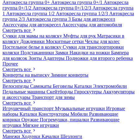
Автокресла группа 0+
Автокресла группа 0+/1
Автокресла
группа 0+/1/2
Автокресла группа 0+/1/2/3
Автокресла группа
1
Автокресла группа 1/2
Автокресла группа 1/2/3
Автокресла
группа 2/3
Автокресла группа 3
Базы для автокресел
Аксессуары для автокресел
Аксессуары для автомобиля
Смотреть все
Сумки для мамы на коляску
Муфты для рук
Матрасики в
коляску
Дождевики
Москитные сетки
Чехлы для колес
Постельное белье в коляску
Сумки для транспортировки
коляски
Подстаканники
Замки
Накидки на ножки
Бампера
для колясок
Зонты
Адаптеры
Подножки для второго ребенка
Прочее
Смотреть все
Конверты на выписку
Зимние конверты
Смотреть все
Велосипеды
Самокаты
Беговелы
Каталки
Электромобили
Педальные машины
Скейтборды
Гироскутеры
Аккумуляторы
и аксессуары
Транспорт для зимы
Смотреть все
Игрушечный транспорт
Музыкальные игрушки
Игровые
наборы
Каталки
Конструкторы
Мобили
Развивающие
коврики
Оружие
Погремушки, пищалки
Развивающие
игрушки
Мягкие игрушки
Смотреть все
Манежи
Ходунки
Качалки
Шезлонги