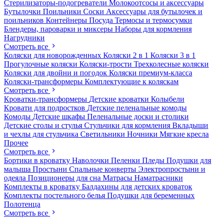
Стерилизаторы-подогреватели
Молокоотсосы и аксессуары
Бутылочки
Поильники
Соски
Аксессуары для бутылочек и
поильников
Контейнеры
Посуда
Термосы и термосумки
Блендеры, пароварки и миксеры
Наборы для кормления
Нагрудники
Смотреть все
Коляски для новорожденных
Коляски 2 в 1
Коляски 3 в 1
Прогулочные коляски
Коляски-трости
Трехколесные коляски
Коляски для двойни и погодок
Коляски премиум-класса
Коляски-трансформеры
Комплектующие к коляскам
Смотреть все
Кроватки-трансформеры
Детские кроватки
Колыбели
Кровати для подростков
Детские пеленальные комоды
Комоды
Детские шкафы
Пеленальные доски и столики
Детские столы и стулья
Стульчики для кормления
Вкладыши
и чехлы для стульчика
Светильники
Ночники
Мягкие кресла
Прочее
Смотреть все
Бортики в кроватку
Наволочки
Пеленки
Пледы
Подушки для
малыша
Простыни
Спальные конверты
Электропростыни и
одеяла
Позиционеры для сна
Матрасы
Наматрасники
Комплекты в кроватку
Балдахины для детских кроваток
Комплекты постельного белья
Подушки для беременных
Полотенца
Смотреть все