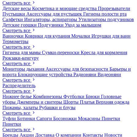
Смотреть все
Детские весы
Косметика и моющие средства
Прорезыватели
Пустышки
Аксессуары для пустышек
Гигиена полости рта
Салфетки
Ингаляторы, аспираторы
Утилизаторы подгузников
Детские горшки
Подгузники
Уход за малышом
Смотреть все
Ванночки
Коврики для купания
Мочалки
Игрушки для ванн
Термометры
Смотреть все
Гигиена для мамы
Сумки-переноски
Кресла для кормления
Рюкзаки-кенгуру
Смотреть все
Мониторы дыхания
Аксессуары для безопасности
Барьеры и
ворота
Блокирующие устройства
Радионяни
Видеоняни
Смотреть все
Распределитель
Смотреть все
Нижнее белье
Комбинезоны
Футболки
Брюки
Головные
уборы
Джемперы и свитеры
Шорты
Платья
Верхняя одежда
Пижамы, халаты
Рубашки и блузы
Смотреть все
Туфли
Ботинки
Сапоги
Босоножки
Мокасины
Пинетки
Пинетки
Смотреть все
Бренды
Акции
Доставка
О компании
Контакты
Новости