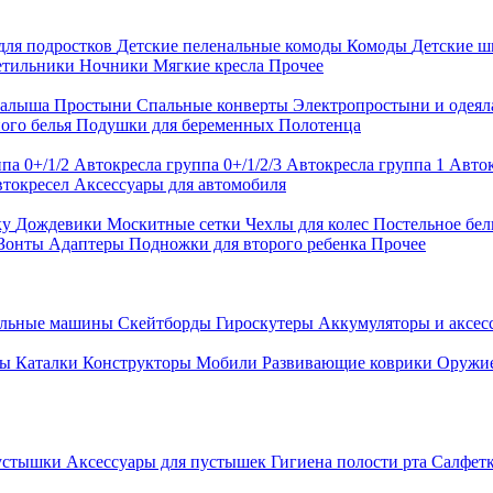
для подростков
Детские пеленальные комоды
Комоды
Детские 
етильники
Ночники
Мягкие кресла
Прочее
малыша
Простыни
Спальные конверты
Электропростыни и одея
ого белья
Подушки для беременных
Полотенца
па 0+/1/2
Автокресла группа 0+/1/2/3
Автокресла группа 1
Авток
втокресел
Аксессуары для автомобиля
ку
Дождевики
Москитные сетки
Чехлы для колес
Постельное бел
Зонты
Адаптеры
Подножки для второго ребенка
Прочее
альные машины
Скейтборды
Гироскутеры
Аккумуляторы и аксе
ры
Каталки
Конструкторы
Мобили
Развивающие коврики
Оружи
устышки
Аксессуары для пустышек
Гигиена полости рта
Салфет