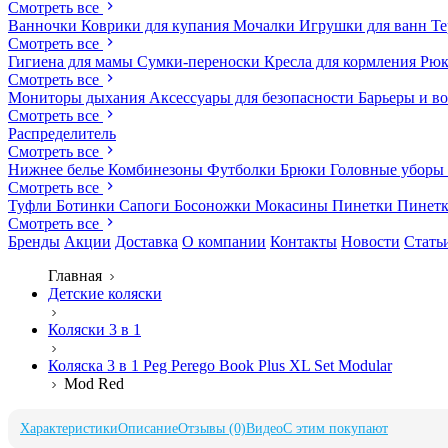
Смотреть все
Ванночки
Коврики для купания
Мочалки
Игрушки для ванн
Те
Смотреть все
Гигиена для мамы
Сумки-переноски
Кресла для кормления
Рюк
Смотреть все
Мониторы дыхания
Аксессуары для безопасности
Барьеры и в
Смотреть все
Распределитель
Смотреть все
Нижнее белье
Комбинезоны
Футболки
Брюки
Головные уборы
Смотреть все
Туфли
Ботинки
Сапоги
Босоножки
Мокасины
Пинетки
Пинет
Смотреть все
Бренды
Акции
Доставка
О компании
Контакты
Новости
Стать
Главная
Детские коляски
Коляски 3 в 1
Коляска 3 в 1 Peg Perego Book Plus XL Set Modular
Mod Red
Характеристики
Описание
Отзывы (0)
Видео
С этим покупают