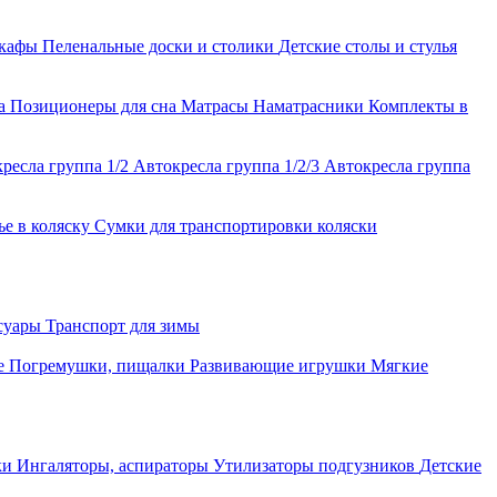
шкафы
Пеленальные доски и столики
Детские столы и стулья
ла
Позиционеры для сна
Матрасы
Наматрасники
Комплекты в
ресла группа 1/2
Автокресла группа 1/2/3
Автокресла группа
ье в коляску
Сумки для транспортировки коляски
ссуары
Транспорт для зимы
е
Погремушки, пищалки
Развивающие игрушки
Мягкие
ки
Ингаляторы, аспираторы
Утилизаторы подгузников
Детские