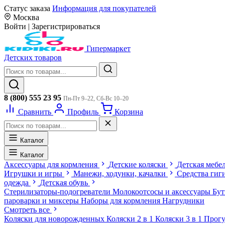
Статус заказа
Информация для покупателей
Москва
Войти
|
Зарегистрироваться
Гипермаркет
Детских товаров
8 (800) 555 23 95
Пн-Пт 9–22, Сб-Вс 10–20
Сравнить
Профиль
Корзина
Каталог
Каталог
Аксессуары для кормления
Детские коляски
Детская мебе
Игрушки и игры
Манежи, ходунки, качалки
Средства гиг
одежда
Детская обувь
Стерилизаторы-подогреватели
Молокоотсосы и аксессуары
Бу
пароварки и миксеры
Наборы для кормления
Нагрудники
Смотреть все
Коляски для новорожденных
Коляски 2 в 1
Коляски 3 в 1
Прогу