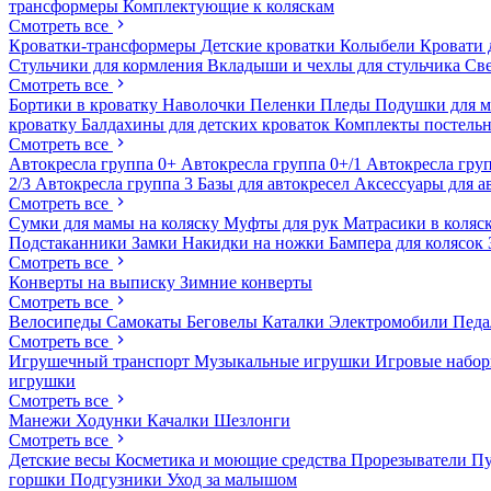
трансформеры
Комплектующие к коляскам
Смотреть все
Кроватки-трансформеры
Детские кроватки
Колыбели
Кровати 
Стульчики для кормления
Вкладыши и чехлы для стульчика
Св
Смотреть все
Бортики в кроватку
Наволочки
Пеленки
Пледы
Подушки для 
кроватку
Балдахины для детских кроваток
Комплекты постельн
Смотреть все
Автокресла группа 0+
Автокресла группа 0+/1
Автокресла груп
2/3
Автокресла группа 3
Базы для автокресел
Аксессуары для а
Смотреть все
Сумки для мамы на коляску
Муфты для рук
Матрасики в коляс
Подстаканники
Замки
Накидки на ножки
Бампера для колясок
Смотреть все
Конверты на выписку
Зимние конверты
Смотреть все
Велосипеды
Самокаты
Беговелы
Каталки
Электромобили
Пед
Смотреть все
Игрушечный транспорт
Музыкальные игрушки
Игровые набо
игрушки
Смотреть все
Манежи
Ходунки
Качалки
Шезлонги
Смотреть все
Детские весы
Косметика и моющие средства
Прорезыватели
П
горшки
Подгузники
Уход за малышом