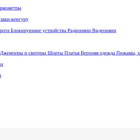
рмометры
заки-кенгуру
орота
Блокирующие устройства
Радионяни
Видеоняни
Джемперы и свитеры
Шорты
Платья
Верхняя одежда
Пижамы, 
ки
и