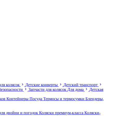
для колясок
Детские конверты
Детский транспорт
безопасности
Запчасти для колясок
Для дома
Детская
иков
Контейнеры
Посуда
Термосы и термосумки
Блендеры,
для двойни и погодок
Коляски премиум-класса
Коляски-