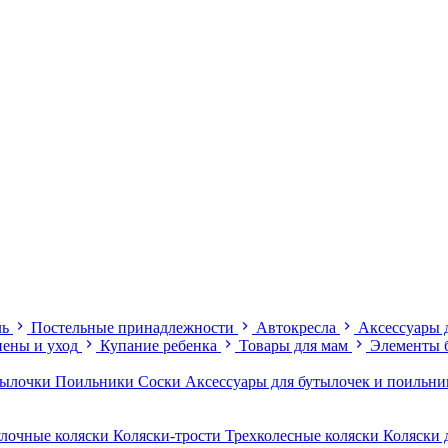
ль
Постельные принадлежности
Автокресла
Аксессуары 
иены и уход
Купание ребенка
Товары для мам
Элементы 
тылочки
Поильники
Соски
Аксессуары для бутылочек и поильн
лочные коляски
Коляски-трости
Трехколесные коляски
Коляски 