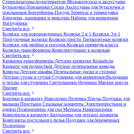
Стерилизаторы-подогреватели
Молокоотсосы и аксессуары
Бутылочки
Поильники
Соски
Аксессуары для бутылочек и
поильников
Контейнеры
Посуда
Термосы и термосумки
Блендеры, пароварки и миксеры
Наборы для кормления
Нагрудники
Смотреть все
Коляски для новорожденных
Коляски 2 в 1
Коляски 3 в 1
Прогулочные коляски
Коляски-трости
Трехколесные коляски
Коляски для двойни и погодок
Коляски премиум-класса
Коляски-трансформеры
Комплектующие к коляскам
Смотреть все
Кроватки-трансформеры
Детские кроватки
Колыбели
Кровати для подростков
Детские пеленальные комоды
Комоды
Детские шкафы
Пеленальные доски и столики
Детские столы и стулья
Стульчики для кормления
Вкладыши
и чехлы для стульчика
Светильники
Ночники
Мягкие кресла
Прочее
Смотреть все
Бортики в кроватку
Наволочки
Пеленки
Пледы
Подушки для
малыша
Простыни
Спальные конверты
Электропростыни и
одеяла
Позиционеры для сна
Матрасы
Наматрасники
Комплекты в кроватку
Балдахины для детских кроваток
Комплекты постельного белья
Подушки для беременных
Полотенца
Смотреть все