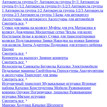
Автокресла группа 0+
Автокресла группа 0+/1
Автокресла
группа 0+/1/2
Автокресла группа 0+/1/2/3
Автокресла группа
1
Автокресла группа 1/2
Автокресла группа 1/2/3
Автокресла
группа 2/3
Автокресла группа 3
Базы для автокресел
Аксессуары для автокресел
Аксессуары для автомобиля
Смотреть все
Сумки для мамы на коляску
Муфты для рук
Матрасики в
коляску
Дождевики
Москитные сетки
Чехлы для колес
Постельное белье в коляску
Сумки для транспортировки
коляски
Подстаканники
Замки
Накидки на ножки
Бампера
для колясок
Зонты
Адаптеры
Подножки для второго ребенка
Прочее
Смотреть все
Конверты на выписку
Зимние конверты
Смотреть все
Велосипеды
Самокаты
Беговелы
Каталки
Электромобили
Педальные машины
Скейтборды
Гироскутеры
Аккумуляторы
и аксессуары
Транспорт для зимы
Смотреть все
Игрушечный транспорт
Музыкальные игрушки
Игровые
наборы
Каталки
Конструкторы
Мобили
Развивающие
коврики
Оружие
Погремушки, пищалки
Развивающие
игрушки
Мягкие игрушки
Смотреть все
Манежи
Ходунки
Качалки
Шезлонги