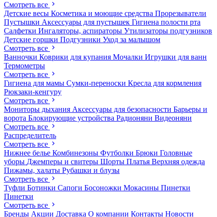
Смотреть все
Детские весы
Косметика и моющие средства
Прорезыватели
Пустышки
Аксессуары для пустышек
Гигиена полости рта
Салфетки
Ингаляторы, аспираторы
Утилизаторы подгузников
Детские горшки
Подгузники
Уход за малышом
Смотреть все
Ванночки
Коврики для купания
Мочалки
Игрушки для ванн
Термометры
Смотреть все
Гигиена для мамы
Сумки-переноски
Кресла для кормления
Рюкзаки-кенгуру
Смотреть все
Мониторы дыхания
Аксессуары для безопасности
Барьеры и
ворота
Блокирующие устройства
Радионяни
Видеоняни
Смотреть все
Распределитель
Смотреть все
Нижнее белье
Комбинезоны
Футболки
Брюки
Головные
уборы
Джемперы и свитеры
Шорты
Платья
Верхняя одежда
Пижамы, халаты
Рубашки и блузы
Смотреть все
Туфли
Ботинки
Сапоги
Босоножки
Мокасины
Пинетки
Пинетки
Смотреть все
Бренды
Акции
Доставка
О компании
Контакты
Новости