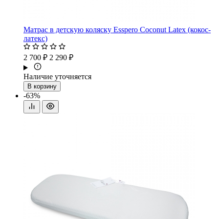
Матрас в детскую коляску Esspero Coconut Latex (кокос-
латекс)
2 700 ₽
2 290 ₽
Наличие уточняется
В корзину
-63%