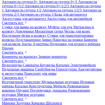
Автокресла группа 0+
Автокресла группа 0+/1
Автокресла
группа 0+/1/2
Автокресла группа 0+/1/2/3
Автокресла группа
1
Автокресла группа 1/2
Автокресла группа 1/2/3
Автокресла
группа 2/3
Автокресла группа 3
Базы для автокресел
Аксессуары для автокресел
Аксессуары для автомобиля
Смотреть все
Сумки для мамы на коляску
Муфты для рук
Матрасики в
коляску
Дождевики
Москитные сетки
Чехлы для колес
Постельное белье в коляску
Сумки для транспортировки
коляски
Подстаканники
Замки
Накидки на ножки
Бампера
для колясок
Зонты
Адаптеры
Подножки для второго ребенка
Прочее
Смотреть все
Конверты на выписку
Зимние конверты
Смотреть все
Велосипеды
Самокаты
Беговелы
Каталки
Электромобили
Педальные машины
Скейтборды
Гироскутеры
Аккумуляторы
и аксессуары
Транспорт для зимы
Смотреть все
Игрушечный транспорт
Музыкальные игрушки
Игровые
наборы
Каталки
Конструкторы
Мобили
Развивающие
коврики
Оружие
Погремушки, пищалки
Развивающие
игрушки
Мягкие игрушки
Смотреть все
Манежи
Ходунки
Качалки
Шезлонги