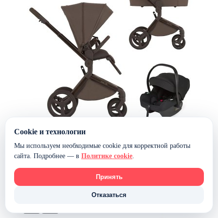
Cookie и технологии
Мы используем необходимые cookie для корректной работы
Коляска 3 в 1 ANEX Flo без адаптеров — ((fl-07c)
сайта. Подробнее — в
Политике cookie
.
Browny)
91 190 ₽
Принять
В наличии
Отказаться
В корзину