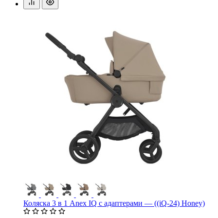
Коляска 3 в 1 Anex IQ с адаптерами — ((iQ-24) Honey)