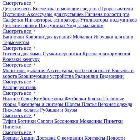
Смотреть все
Детские весы
Косметика и моющие средства
Прорезыватели
Пустышки
Аксессуары для пустышек
Гигиена полости рта
Салфетки
Ингаляторы, аспираторы
Утилизаторы подгузников
Детские горшки
Подгузники
Уход за малышом
Смотреть все
Ванночки
Коврики для купания
Мочалки
Игрушки для ванн
Термометры
Смотреть все
Гигиена для мамы
Сумки-переноски
Кресла для кормления
Рюкзаки-кенгуру
Смотреть все
Мониторы дыхания
Аксессуары для безопасности
Барьеры и
ворота
Блокирующие устройства
Радионяни
Видеоняни
Смотреть все
Распределитель
Смотреть все
Нижнее белье
Комбинезоны
Футболки
Брюки
Головные
уборы
Джемперы и свитеры
Шорты
Платья
Верхняя одежда
Пижамы, халаты
Рубашки и блузы
Смотреть все
Туфли
Ботинки
Сапоги
Босоножки
Мокасины
Пинетки
Пинетки
Смотреть все
Бренды
Акции
Доставка
О компании
Контакты
Новости