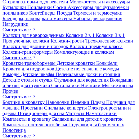
Стерилизаторы-подогреватели
Молокоотсосы и аксессуары
Бутылочки
Поильники
Соски
Аксессуары для бутылочек и
поильников
Контейнеры
Посуда
Термосы и термосумки
Блендеры, пароварки и миксеры
Наборы для кормления
Нагрудники
Смотреть все
Коляски для новорожденных
Коляски 2 в 1
Коляски 3 в 1
Прогулочные коляски
Коляски-трости
Трехколесные коляски
Коляски для двойни и погодок
Коляски премиум-класса
Коляски-трансформеры
Комплектующие к коляскам
Смотреть все
Кроватки-трансформеры
Детские кроватки
Колыбели
Кровати для подростков
Детские пеленальные комоды
Комоды
Детские шкафы
Пеленальные доски и столики
Детские столы и стулья
Стульчики для кормления
Вкладыши
и чехлы для стульчика
Светильники
Ночники
Мягкие кресла
Прочее
Смотреть все
Бортики в кроватку
Наволочки
Пеленки
Пледы
Подушки для
малыша
Простыни
Спальные конверты
Электропростыни и
одеяла
Позиционеры для сна
Матрасы
Наматрасники
Комплекты в кроватку
Балдахины для детских кроваток
Комплекты постельного белья
Подушки для беременных
Полотенца
Смотреть все