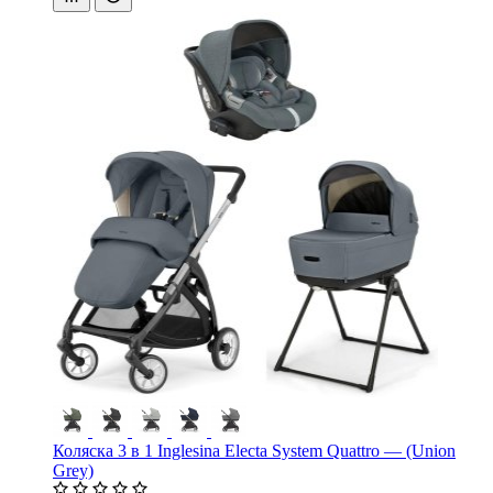
Коляска 3 в 1 Inglesina Electa System Quattro — (Union
Grey)