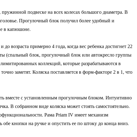
 пружинной подвеске на всех колесах большого диаметра. В
головье. Прогулочный блок получил более удобный и
ие в капюшоне.
 до возраста примерно 4 года, когда вес ребенка достигнет 22
ты (спальный блок, прогулочный блок или автокресло группы
х лимитированных коллекций, которые разрабатываются в
точно заметят. Коляска поставляется в форм-факторе 2 в 1, что
ть вместе с установленным прогулочным блоком. Интуитивно
чка. В собранном виде коляска может стоять самостоятельно.
огофункциональности. Рама Priam IV имеет механизм
 обе кнопки на ручке и опустить ее по штоку до конца вниз.