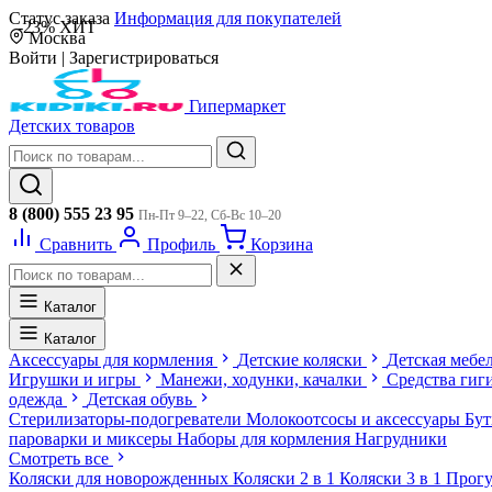
Статус заказа
Информация для покупателей
-23%
ХИТ
Москва
Войти
|
Зарегистрироваться
Гипермаркет
Детских товаров
8 (800) 555 23 95
Пн-Пт 9–22, Сб-Вс 10–20
Сравнить
Профиль
Корзина
Каталог
Каталог
Аксессуары для кормления
Детские коляски
Детская мебе
Игрушки и игры
Манежи, ходунки, качалки
Средства гиг
одежда
Детская обувь
Стерилизаторы-подогреватели
Молокоотсосы и аксессуары
Бу
пароварки и миксеры
Наборы для кормления
Нагрудники
Смотреть все
Коляски для новорожденных
Коляски 2 в 1
Коляски 3 в 1
Прогу