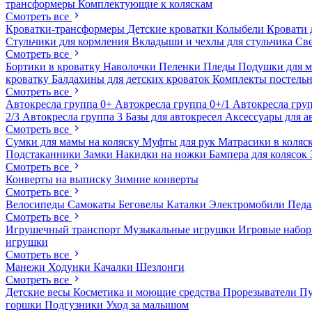
трансформеры
Комплектующие к коляскам
Смотреть все
Кроватки-трансформеры
Детские кроватки
Колыбели
Кровати 
Стульчики для кормления
Вкладыши и чехлы для стульчика
Св
Смотреть все
Бортики в кроватку
Наволочки
Пеленки
Пледы
Подушки для 
кроватку
Балдахины для детских кроваток
Комплекты постельн
Смотреть все
Автокресла группа 0+
Автокресла группа 0+/1
Автокресла груп
2/3
Автокресла группа 3
Базы для автокресел
Аксессуары для а
Смотреть все
Сумки для мамы на коляску
Муфты для рук
Матрасики в коляс
Подстаканники
Замки
Накидки на ножки
Бампера для колясок
Смотреть все
Конверты на выписку
Зимние конверты
Смотреть все
Велосипеды
Самокаты
Беговелы
Каталки
Электромобили
Пед
Смотреть все
Игрушечный транспорт
Музыкальные игрушки
Игровые набо
игрушки
Смотреть все
Манежи
Ходунки
Качалки
Шезлонги
Смотреть все
Детские весы
Косметика и моющие средства
Прорезыватели
П
горшки
Подгузники
Уход за малышом