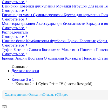
Смотреть все
Ванночки
Коврики для купания
Мочалки
Игрушки для ванн
Те
Смотреть все
Гигиена для мамы
Сумки-переноски
Кресла для кормления
Рюк
Смотреть все
Мониторы дыхания
Аксессуары для безопасности
Барьеры и в
Смотреть все
Распределитель
Смотреть все
Нижнее белье
Комбинезоны
Футболки
Брюки
Головные уборы
Смотреть все
Туфли
Ботинки
Сапоги
Босоножки
Мокасины
Пинетки
Пинет
Смотреть все
Бренды
Акции
Доставка
О компании
Контакты
Новости
Стать
Главная
Детские коляски
Коляски 2 в 1
Коляска 2 в 1 Cybex Priam IV (шасси Rosegold)
Характеристики
Описание
Отзывы (0)
Видео
‹