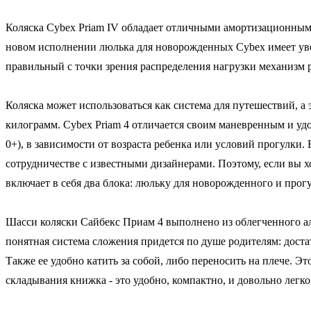
Коляска Cybex Priam IV обладает отличными амортизационным
новом исполнении люлька для новорожденных Cybex имеет уве
правильный с точки зрения распределения нагрузки механизм 
Коляска может использоваться как система для путешествий, а 
килограмм. Cybex Priam 4 отличается своим маневренным и уд
0+), в зависимости от возраста ребенка или условий прогулк
сотрудничестве с известными дизайнерами. Поэтому, если вы хот
включает в себя два блока: люльку для новорожденного и прог
Шасси коляски Сайбекс Приам 4 выполнено из облегченного а
понятная система сложения придется по душе родителям: доста
Также ее удобно катить за собой, либо переносить на плече. 
складывания книжка - это удобно, компактно, и довольно легко