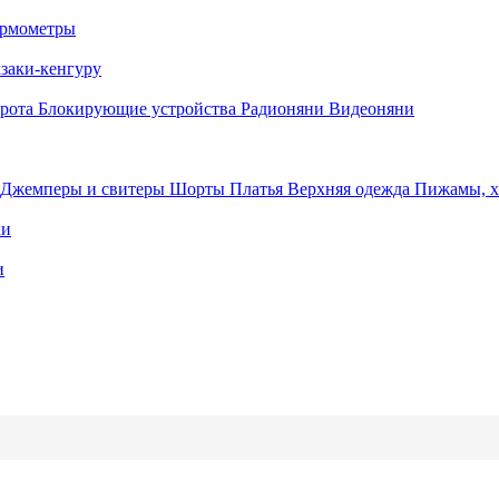
рмометры
заки-кенгуру
орота
Блокирующие устройства
Радионяни
Видеоняни
Джемперы и свитеры
Шорты
Платья
Верхняя одежда
Пижамы, 
ки
и