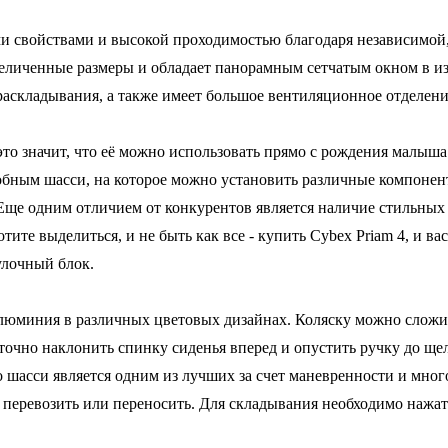
и свойствами и высокой проходимостью благодаря независимой,
личенные размеры и обладает панорамным сетчатым окном в из
раскладывания, а также имеет большое вентиляционное отделен
это значит, что её можно использовать прямо с рождения малыша и
обным шасси, на которое можно установить различные компонен
и. Еще одним отличием от конкурентов является наличие стильны
ите выделиться, и не быть как все - купить Cybex Priam 4, и вас 
улочный блок.
люминия в различных цветовых дизайнах. Коляску можно сложи
точно наклонить спинку сиденья вперед и опустить ручку до щел
Это шасси является одним из лучших за счет маневренности и мн
 перевозить или переносить. Для складывания необходимо нажать