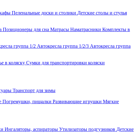
шкафы
Пеленальные доски и столики
Детские столы и стулья
ла
Позиционеры для сна
Матрасы
Наматрасники
Комплекты в
ресла группа 1/2
Автокресла группа 1/2/3
Автокресла группа
ье в коляску
Сумки для транспортировки коляски
ссуары
Транспорт для зимы
е
Погремушки, пищалки
Развивающие игрушки
Мягкие
ки
Ингаляторы, аспираторы
Утилизаторы подгузников
Детские