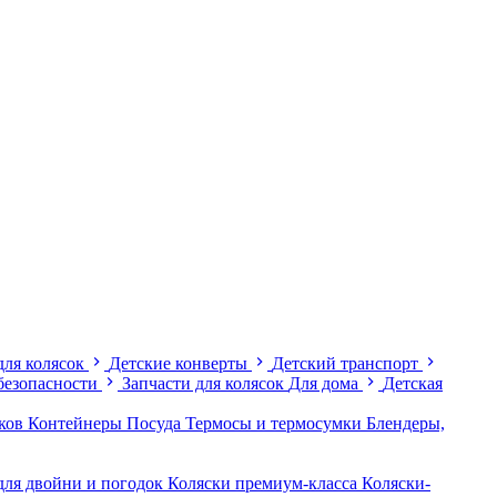
для колясок
Детские конверты
Детский транспорт
безопасности
Запчасти для колясок
Для дома
Детская
иков
Контейнеры
Посуда
Термосы и термосумки
Блендеры,
для двойни и погодок
Коляски премиум-класса
Коляски-