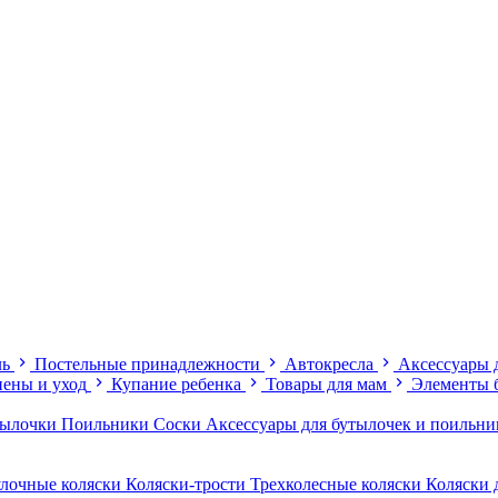
ль
Постельные принадлежности
Автокресла
Аксессуары 
иены и уход
Купание ребенка
Товары для мам
Элементы 
тылочки
Поильники
Соски
Аксессуары для бутылочек и поильн
лочные коляски
Коляски-трости
Трехколесные коляски
Коляски 