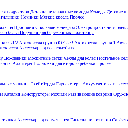
для подростков
Детские пеленальные комоды
Комоды
Детские 
етильники
Ночники
Мягкие кресла
Прочее
малыша
Простыни
Спальные конверты
Электропростыни и одея
ого белья
Подушки для беременных
Полотенца
па 0+/1/2
Автокресла группа 0+/1/2/3
Автокресла группа 1
Авток
втокресел
Аксессуары для автомобиля
ку
Дождевики
Москитные сетки
Чехлы для колес
Постельное бел
Зонты
Адаптеры
Подножки для второго ребенка
Прочее
альные машины
Скейтборды
Гироскутеры
Аккумуляторы и аксе
ры
Каталки
Конструкторы
Мобили
Развивающие коврики
Оружи
устышки
Аксессуары для пустышек
Гигиена полости рта
Салфет