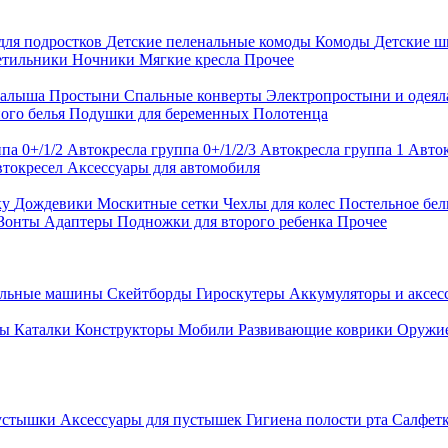
для подростков
Детские пеленальные комоды
Комоды
Детские 
етильники
Ночники
Мягкие кресла
Прочее
малыша
Простыни
Спальные конверты
Электропростыни и одея
ого белья
Подушки для беременных
Полотенца
па 0+/1/2
Автокресла группа 0+/1/2/3
Автокресла группа 1
Авток
втокресел
Аксессуары для автомобиля
ку
Дождевики
Москитные сетки
Чехлы для колес
Постельное бел
Зонты
Адаптеры
Подножки для второго ребенка
Прочее
альные машины
Скейтборды
Гироскутеры
Аккумуляторы и аксе
ры
Каталки
Конструкторы
Мобили
Развивающие коврики
Оружи
устышки
Аксессуары для пустышек
Гигиена полости рта
Салфет