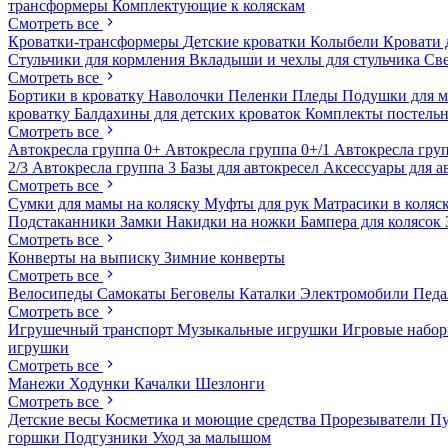
трансформеры
Комплектующие к коляскам
Смотреть все
Кроватки-трансформеры
Детские кроватки
Колыбели
Кровати 
Стульчики для кормления
Вкладыши и чехлы для стульчика
Св
Смотреть все
Бортики в кроватку
Наволочки
Пеленки
Пледы
Подушки для 
кроватку
Балдахины для детских кроваток
Комплекты постельн
Смотреть все
Автокресла группа 0+
Автокресла группа 0+/1
Автокресла груп
2/3
Автокресла группа 3
Базы для автокресел
Аксессуары для а
Смотреть все
Сумки для мамы на коляску
Муфты для рук
Матрасики в коляс
Подстаканники
Замки
Накидки на ножки
Бампера для колясок
Смотреть все
Конверты на выписку
Зимние конверты
Смотреть все
Велосипеды
Самокаты
Беговелы
Каталки
Электромобили
Пед
Смотреть все
Игрушечный транспорт
Музыкальные игрушки
Игровые набо
игрушки
Смотреть все
Манежи
Ходунки
Качалки
Шезлонги
Смотреть все
Детские весы
Косметика и моющие средства
Прорезыватели
П
горшки
Подгузники
Уход за малышом