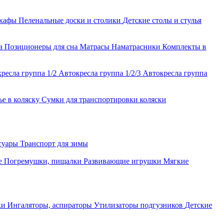
шкафы
Пеленальные доски и столики
Детские столы и стулья
ла
Позиционеры для сна
Матрасы
Наматрасники
Комплекты в
ресла группа 1/2
Автокресла группа 1/2/3
Автокресла группа
ье в коляску
Сумки для транспортировки коляски
ссуары
Транспорт для зимы
е
Погремушки, пищалки
Развивающие игрушки
Мягкие
ки
Ингаляторы, аспираторы
Утилизаторы подгузников
Детские