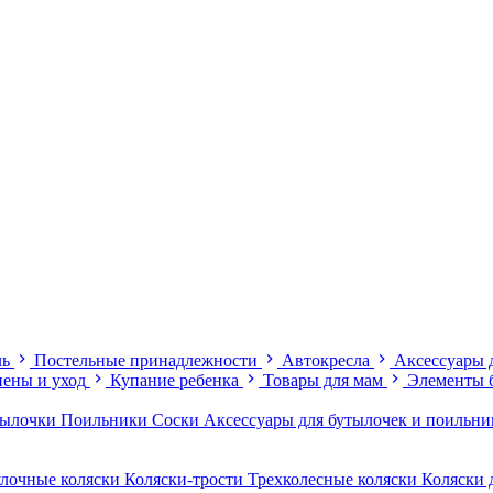
ль
Постельные принадлежности
Автокресла
Аксессуары 
иены и уход
Купание ребенка
Товары для мам
Элементы 
тылочки
Поильники
Соски
Аксессуары для бутылочек и поильн
лочные коляски
Коляски-трости
Трехколесные коляски
Коляски 