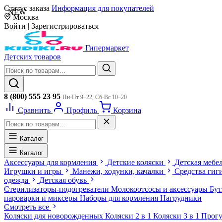
Статус заказа
Информация для покупателей
NEW
Москва
Войти
|
Зарегистрироваться
Гипермаркет
Детских товаров
8 (800) 555 23 95
Пн-Пт 9–22, Сб-Вс 10–20
Сравнить
Профиль
Корзина
Каталог
Каталог
Аксессуары для кормления
Детские коляски
Детская мебе
Игрушки и игры
Манежи, ходунки, качалки
Средства гиг
одежда
Детская обувь
Стерилизаторы-подогреватели
Молокоотсосы и аксессуары
Бу
пароварки и миксеры
Наборы для кормления
Нагрудники
Смотреть все
Коляски для новорожденных
Коляски 2 в 1
Коляски 3 в 1
Прогу