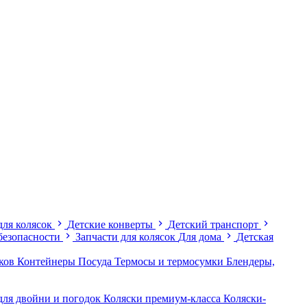
для колясок
Детские конверты
Детский транспорт
безопасности
Запчасти для колясок
Для дома
Детская
иков
Контейнеры
Посуда
Термосы и термосумки
Блендеры,
для двойни и погодок
Коляски премиум-класса
Коляски-