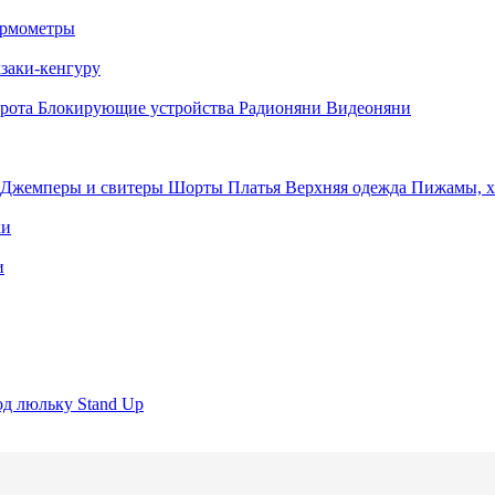
рмометры
заки-кенгуру
орота
Блокирующие устройства
Радионяни
Видеоняни
Джемперы и свитеры
Шорты
Платья
Верхняя одежда
Пижамы, 
ки
и
под люльку Stand Up