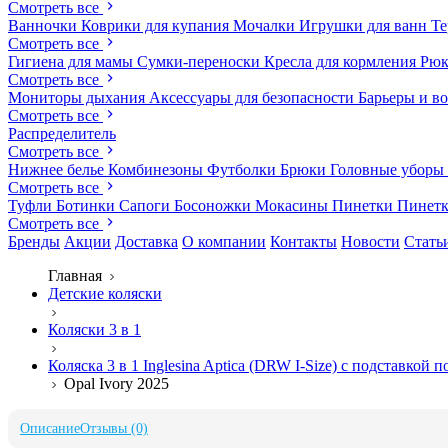
Смотреть все
Ванночки
Коврики для купания
Мочалки
Игрушки для ванн
Те
Смотреть все
Гигиена для мамы
Сумки-переноски
Кресла для кормления
Рюк
Смотреть все
Мониторы дыхания
Аксессуары для безопасности
Барьеры и в
Смотреть все
Распределитель
Смотреть все
Нижнее белье
Комбинезоны
Футболки
Брюки
Головные уборы
Смотреть все
Туфли
Ботинки
Сапоги
Босоножки
Мокасины
Пинетки
Пинет
Смотреть все
Бренды
Акции
Доставка
О компании
Контакты
Новости
Стать
Главная
Детские коляски
Коляски 3 в 1
Коляска 3 в 1 Inglesina Aptica (DRW I-Size) с подставкой 
Opal Ivory 2025
Описание
Отзывы (0)