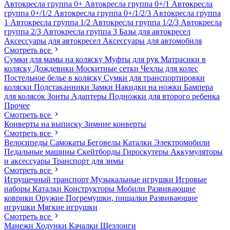
Автокресла группа 0+
Автокресла группа 0+/1
Автокресла
группа 0+/1/2
Автокресла группа 0+/1/2/3
Автокресла группа
1
Автокресла группа 1/2
Автокресла группа 1/2/3
Автокресла
группа 2/3
Автокресла группа 3
Базы для автокресел
Аксессуары для автокресел
Аксессуары для автомобиля
Смотреть все
Сумки для мамы на коляску
Муфты для рук
Матрасики в
коляску
Дождевики
Москитные сетки
Чехлы для колес
Постельное белье в коляску
Сумки для транспортировки
коляски
Подстаканники
Замки
Накидки на ножки
Бампера
для колясок
Зонты
Адаптеры
Подножки для второго ребенка
Прочее
Смотреть все
Конверты на выписку
Зимние конверты
Смотреть все
Велосипеды
Самокаты
Беговелы
Каталки
Электромобили
Педальные машины
Скейтборды
Гироскутеры
Аккумуляторы
и аксессуары
Транспорт для зимы
Смотреть все
Игрушечный транспорт
Музыкальные игрушки
Игровые
наборы
Каталки
Конструкторы
Мобили
Развивающие
коврики
Оружие
Погремушки, пищалки
Развивающие
игрушки
Мягкие игрушки
Смотреть все
Манежи
Ходунки
Качалки
Шезлонги