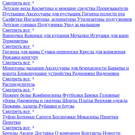
Смотреть все
Детские весы
Косметика и моющие средства
Прорезыватели
Пустышки
Аксессуары для пустышек
Гигиена полости рта
Салфетки
Ингаляторы, аспираторы
Утилизаторы подгузников
Детские горшки
Подгузники
Уход за малышом
Смотреть все
Ванночки
Коврики для купания
Мочалки
Игрушки для ванн
Термометры
Смотреть все
Гигиена для мамы
Сумки-переноски
Кресла для кормления
Рюкзаки-кенгуру
Смотреть все
Мониторы дыхания
Аксессуары для безопасности
Барьеры и
ворота
Блокирующие устройства
Радионяни
Видеоняни
Смотреть все
Распределитель
Смотреть все
Нижнее белье
Комбинезоны
Футболки
Брюки
Головные
уборы
Джемперы и свитеры
Шорты
Платья
Верхняя одежда
Пижамы, халаты
Рубашки и блузы
Смотреть все
Туфли
Ботинки
Сапоги
Босоножки
Мокасины
Пинетки
Пинетки
Смотреть все
Бренды
Акции
Доставка
О компании
Контакты
Новости