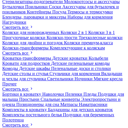
Стерилизаторы-подогреватели
Молокоотсосы и аксессуары
Бутылочки
Поильники
Соски
Аксессуары для бутылочек и
поильников
Контейнеры
Посуда
Термосы и термосумки
Блендеры, пароварки и миксеры
Наборы для кормления
Нагрудники
Смотреть все
Коляски для новорожденных
Коляски 2 в 1
Коляски 3 в 1
Прогулочные коляски
Коляски-трости
Трехколесные коляски
Коляски для двойни и погодок
Коляски премиум-класса
Коляски-трансформеры
Комплектующие к коляскам
Смотреть все
Кроватки-трансформеры
Детские кроватки
Колыбели
Кровати для подростков
Детские пеленальные комоды
Комоды
Детские шкафы
Пеленальные доски и столики
Детские столы и стулья
Стульчики для кормления
Вкладыши
и чехлы для стульчика
Светильники
Ночники
Мягкие кресла
Прочее
Смотреть все
Бортики в кроватку
Наволочки
Пеленки
Пледы
Подушки для
малыша
Простыни
Спальные конверты
Электропростыни и
одеяла
Позиционеры для сна
Матрасы
Наматрасники
Комплекты в кроватку
Балдахины для детских кроваток
Комплекты постельного белья
Подушки для беременных
Полотенца
Смотреть все