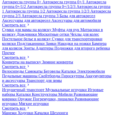
Автокресла группа 0+
Автокресла группа 0+/1
Автокресла
группа 0+/1/2
Автокресла группа 0+/1/2/3
Автокресла группа
1
Автокресла группа 1/2
Автокресла группа 1/2/3
Автокресла
группа 2/3
Автокресла группа 3
Базы для автокресел
Аксессуары для автокресел
Аксессуары для автомобиля
Смотреть все
Сумки для мамы на коляску
Муфты для рук
Матрасики в
коляску
Дождевики
Москитные сетки
Чехлы для колес
Постельное белье в коляску
Сумки для транспортировки
коляски
Подстаканники
Замки
Накидки на ножки
Бампера
для колясок
Зонты
Адаптеры
Подножки для второго ребенка
Прочее
Смотреть все
Конверты на выписку
Зимние конверты
Смотреть все
Велосипеды
Самокаты
Беговелы
Каталки
Электромобили
Педальные машины
Скейтборды
Гироскутеры
Аккумуляторы
и аксессуары
Транспорт для зимы
Смотреть все
Игрушечный транспорт
Музыкальные игрушки
Игровые
наборы
Каталки
Конструкторы
Мобили
Развивающие
коврики
Оружие
Погремушки, пищалки
Развивающие
игрушки
Мягкие игрушки
Смотреть все
Манежи
Ходунки
Качалки
Шезлонги