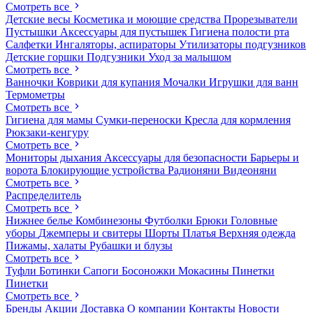
Смотреть все
Детские весы
Косметика и моющие средства
Прорезыватели
Пустышки
Аксессуары для пустышек
Гигиена полости рта
Салфетки
Ингаляторы, аспираторы
Утилизаторы подгузников
Детские горшки
Подгузники
Уход за малышом
Смотреть все
Ванночки
Коврики для купания
Мочалки
Игрушки для ванн
Термометры
Смотреть все
Гигиена для мамы
Сумки-переноски
Кресла для кормления
Рюкзаки-кенгуру
Смотреть все
Мониторы дыхания
Аксессуары для безопасности
Барьеры и
ворота
Блокирующие устройства
Радионяни
Видеоняни
Смотреть все
Распределитель
Смотреть все
Нижнее белье
Комбинезоны
Футболки
Брюки
Головные
уборы
Джемперы и свитеры
Шорты
Платья
Верхняя одежда
Пижамы, халаты
Рубашки и блузы
Смотреть все
Туфли
Ботинки
Сапоги
Босоножки
Мокасины
Пинетки
Пинетки
Смотреть все
Бренды
Акции
Доставка
О компании
Контакты
Новости