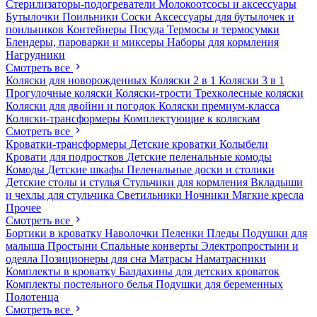
Стерилизаторы-подогреватели
Молокоотсосы и аксессуары
Бутылочки
Поильники
Соски
Аксессуары для бутылочек и
поильников
Контейнеры
Посуда
Термосы и термосумки
Блендеры, пароварки и миксеры
Наборы для кормления
Нагрудники
Смотреть все
Коляски для новорожденных
Коляски 2 в 1
Коляски 3 в 1
Прогулочные коляски
Коляски-трости
Трехколесные коляски
Коляски для двойни и погодок
Коляски премиум-класса
Коляски-трансформеры
Комплектующие к коляскам
Смотреть все
Кроватки-трансформеры
Детские кроватки
Колыбели
Кровати для подростков
Детские пеленальные комоды
Комоды
Детские шкафы
Пеленальные доски и столики
Детские столы и стулья
Стульчики для кормления
Вкладыши
и чехлы для стульчика
Светильники
Ночники
Мягкие кресла
Прочее
Смотреть все
Бортики в кроватку
Наволочки
Пеленки
Пледы
Подушки для
малыша
Простыни
Спальные конверты
Электропростыни и
одеяла
Позиционеры для сна
Матрасы
Наматрасники
Комплекты в кроватку
Балдахины для детских кроваток
Комплекты постельного белья
Подушки для беременных
Полотенца
Смотреть все