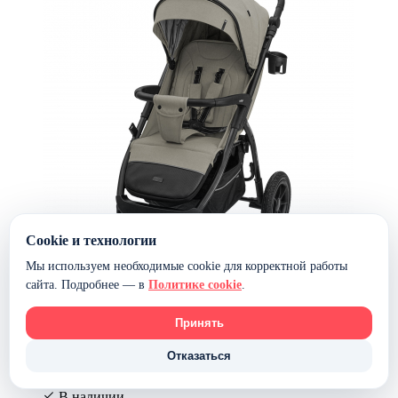
Cookie и технологии
Мы используем необходимые cookie для корректной работы
сайта. Подробнее — в
Политике cookie
.
Принять
Прогулочная коляска INDIGO EPICA XL AIR с сумкой
— бежевый
Отказаться
16 199 ₽
14 299 ₽
В наличии