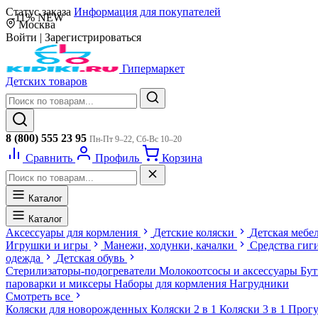
Статус заказа
Информация для покупателей
-11%
NEW
Москва
Войти
|
Зарегистрироваться
Гипермаркет
Детских товаров
8 (800) 555 23 95
Пн-Пт 9–22, Сб-Вс 10–20
Сравнить
Профиль
Корзина
Каталог
Каталог
Аксессуары для кормления
Детские коляски
Детская мебе
Игрушки и игры
Манежи, ходунки, качалки
Средства гиг
одежда
Детская обувь
Стерилизаторы-подогреватели
Молокоотсосы и аксессуары
Бу
пароварки и миксеры
Наборы для кормления
Нагрудники
Смотреть все
Коляски для новорожденных
Коляски 2 в 1
Коляски 3 в 1
Прогу