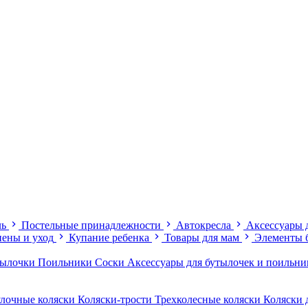
ль
Постельные принадлежности
Автокресла
Аксессуары 
иены и уход
Купание ребенка
Товары для мам
Элементы 
тылочки
Поильники
Соски
Аксессуары для бутылочек и поильн
лочные коляски
Коляски-трости
Трехколесные коляски
Коляски 