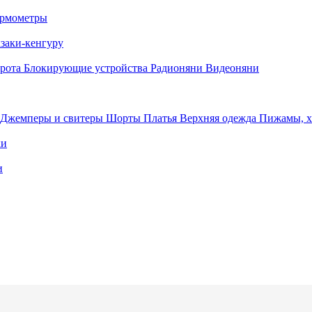
рмометры
заки-кенгуру
орота
Блокирующие устройства
Радионяни
Видеоняни
Джемперы и свитеры
Шорты
Платья
Верхняя одежда
Пижамы, 
ки
и