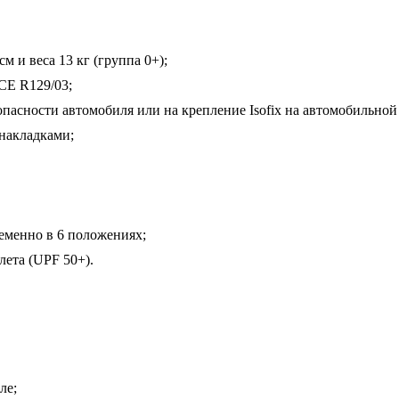
м и веса 13 кг (группа 0+);
CE R129/03;
сности автомобиля или на крепление Isofix на автомобильной ба
накладками;
еменно в 6 положениях;
ета (UPF 50+).
ле;