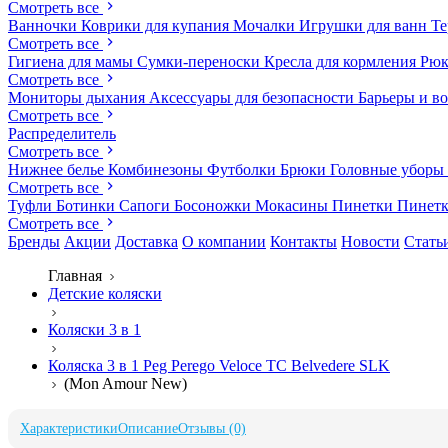
Смотреть все
Ванночки
Коврики для купания
Мочалки
Игрушки для ванн
Те
Смотреть все
Гигиена для мамы
Сумки-переноски
Кресла для кормления
Рюк
Смотреть все
Мониторы дыхания
Аксессуары для безопасности
Барьеры и в
Смотреть все
Распределитель
Смотреть все
Нижнее белье
Комбинезоны
Футболки
Брюки
Головные уборы
Смотреть все
Туфли
Ботинки
Сапоги
Босоножки
Мокасины
Пинетки
Пинет
Смотреть все
Бренды
Акции
Доставка
О компании
Контакты
Новости
Стать
Главная
Детские коляски
Коляски 3 в 1
Коляска 3 в 1 Peg Perego Veloce TC Belvedere SLK
(Mon Amour New)
Характеристики
Описание
Отзывы (0)