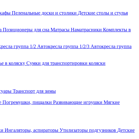
шкафы
Пеленальные доски и столики
Детские столы и стулья
ла
Позиционеры для сна
Матрасы
Наматрасники
Комплекты в
ресла группа 1/2
Автокресла группа 1/2/3
Автокресла группа
ье в коляску
Сумки для транспортировки коляски
ссуары
Транспорт для зимы
е
Погремушки, пищалки
Развивающие игрушки
Мягкие
ки
Ингаляторы, аспираторы
Утилизаторы подгузников
Детские