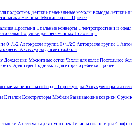
для подростков
Детские пеленальные комоды
Комоды
Детские 
етильники
Ночники
Мягкие кресла
Прочее
малыша
Простыни
Спальные конверты
Электропростыни и одея
ого белья
Подушки для беременных
Полотенца
па 0+/1/2
Автокресла группа 0+/1/2/3
Автокресла группа 1
Авток
втокресел
Аксессуары для автомобиля
ку
Дождевики
Москитные сетки
Чехлы для колес
Постельное бел
Зонты
Адаптеры
Подножки для второго ребенка
Прочее
альные машины
Скейтборды
Гироскутеры
Аккумуляторы и аксе
ры
Каталки
Конструкторы
Мобили
Развивающие коврики
Оружи
устышки
Аксессуары для пустышек
Гигиена полости рта
Салфет