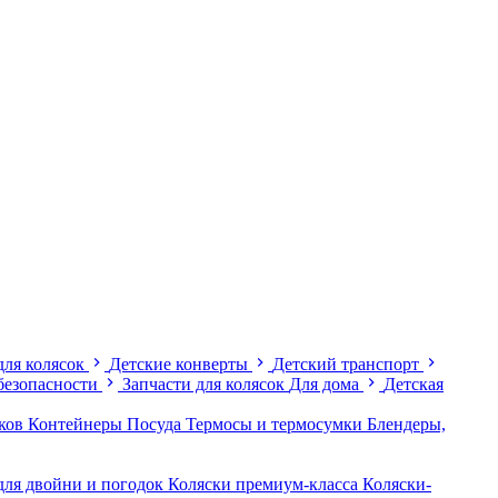
для колясок
Детские конверты
Детский транспорт
безопасности
Запчасти для колясок
Для дома
Детская
иков
Контейнеры
Посуда
Термосы и термосумки
Блендеры,
для двойни и погодок
Коляски премиум-класса
Коляски-