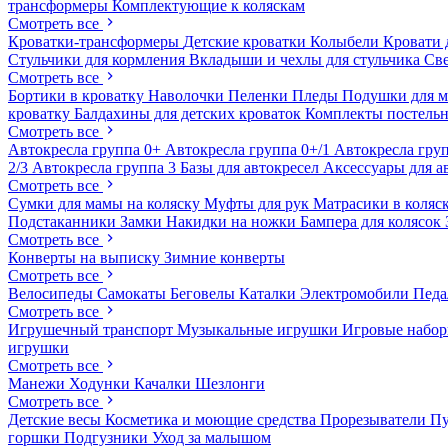
трансформеры
Комплектующие к коляскам
Смотреть все
Кроватки-трансформеры
Детские кроватки
Колыбели
Кровати 
Стульчики для кормления
Вкладыши и чехлы для стульчика
Св
Смотреть все
Бортики в кроватку
Наволочки
Пеленки
Пледы
Подушки для 
кроватку
Балдахины для детских кроваток
Комплекты постельн
Смотреть все
Автокресла группа 0+
Автокресла группа 0+/1
Автокресла груп
2/3
Автокресла группа 3
Базы для автокресел
Аксессуары для а
Смотреть все
Сумки для мамы на коляску
Муфты для рук
Матрасики в коляс
Подстаканники
Замки
Накидки на ножки
Бампера для колясок
Смотреть все
Конверты на выписку
Зимние конверты
Смотреть все
Велосипеды
Самокаты
Беговелы
Каталки
Электромобили
Пед
Смотреть все
Игрушечный транспорт
Музыкальные игрушки
Игровые набо
игрушки
Смотреть все
Манежи
Ходунки
Качалки
Шезлонги
Смотреть все
Детские весы
Косметика и моющие средства
Прорезыватели
П
горшки
Подгузники
Уход за малышом