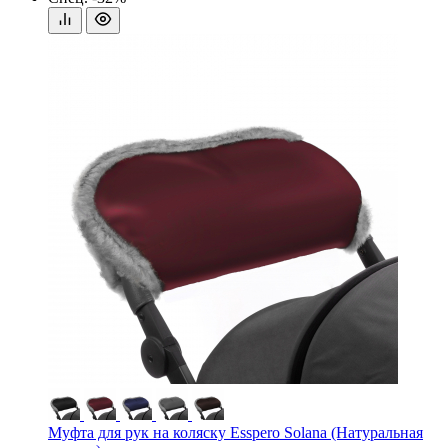
Муфта для рук на коляску Esspero Solana (Натуральная