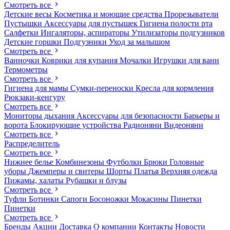
Смотреть все
Детские весы
Косметика и моющие средства
Прорезыватели
Пустышки
Аксессуары для пустышек
Гигиена полости рта
Салфетки
Ингаляторы, аспираторы
Утилизаторы подгузников
Детские горшки
Подгузники
Уход за малышом
Смотреть все
Ванночки
Коврики для купания
Мочалки
Игрушки для ванн
Термометры
Смотреть все
Гигиена для мамы
Сумки-переноски
Кресла для кормления
Рюкзаки-кенгуру
Смотреть все
Мониторы дыхания
Аксессуары для безопасности
Барьеры и
ворота
Блокирующие устройства
Радионяни
Видеоняни
Смотреть все
Распределитель
Смотреть все
Нижнее белье
Комбинезоны
Футболки
Брюки
Головные
уборы
Джемперы и свитеры
Шорты
Платья
Верхняя одежда
Пижамы, халаты
Рубашки и блузы
Смотреть все
Туфли
Ботинки
Сапоги
Босоножки
Мокасины
Пинетки
Пинетки
Смотреть все
Бренды
Акции
Доставка
О компании
Контакты
Новости