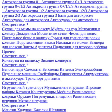
Автокресла группа 0+
Автокресла группа 0+/1
Автокресла
группа 0+/1/2
Автокресла группа 0+/1/2/3
Автокресла группа
1
Автокресла группа 1/2
Автокресла группа 1/2/3
Автокресла
группа 2/3
Автокресла группа 3
Базы для автокресел
Аксессуары для автокресел
Аксессуары для автомобиля
Смотреть все
Сумки для мамы на коляску
Муфты для рук
Матрасики в
коляску
Дождевики
Москитные сетки
Чехлы для колес
Постельное белье в коляску
Сумки для транспортировки
коляски
Подстаканники
Замки
Накидки на ножки
Бампера
для колясок
Зонты
Адаптеры
Подножки для второго ребенка
Прочее
Смотреть все
Конверты на выписку
Зимние конверты
Смотреть все
Велосипеды
Самокаты
Беговелы
Каталки
Электромобили
Педальные машины
Скейтборды
Гироскутеры
Аккумуляторы
и аксессуары
Транспорт для зимы
Смотреть все
Игрушечный транспорт
Музыкальные игрушки
Игровые
наборы
Каталки
Конструкторы
Мобили
Развивающие
коврики
Оружие
Погремушки, пищалки
Развивающие
игрушки
Мягкие игрушки
Смотреть все
Манежи
Ходунки
Качалки
Шезлонги