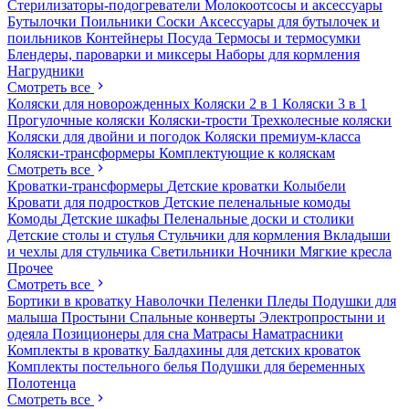
Стерилизаторы-подогреватели
Молокоотсосы и аксессуары
Бутылочки
Поильники
Соски
Аксессуары для бутылочек и
поильников
Контейнеры
Посуда
Термосы и термосумки
Блендеры, пароварки и миксеры
Наборы для кормления
Нагрудники
Смотреть все
Коляски для новорожденных
Коляски 2 в 1
Коляски 3 в 1
Прогулочные коляски
Коляски-трости
Трехколесные коляски
Коляски для двойни и погодок
Коляски премиум-класса
Коляски-трансформеры
Комплектующие к коляскам
Смотреть все
Кроватки-трансформеры
Детские кроватки
Колыбели
Кровати для подростков
Детские пеленальные комоды
Комоды
Детские шкафы
Пеленальные доски и столики
Детские столы и стулья
Стульчики для кормления
Вкладыши
и чехлы для стульчика
Светильники
Ночники
Мягкие кресла
Прочее
Смотреть все
Бортики в кроватку
Наволочки
Пеленки
Пледы
Подушки для
малыша
Простыни
Спальные конверты
Электропростыни и
одеяла
Позиционеры для сна
Матрасы
Наматрасники
Комплекты в кроватку
Балдахины для детских кроваток
Комплекты постельного белья
Подушки для беременных
Полотенца
Смотреть все