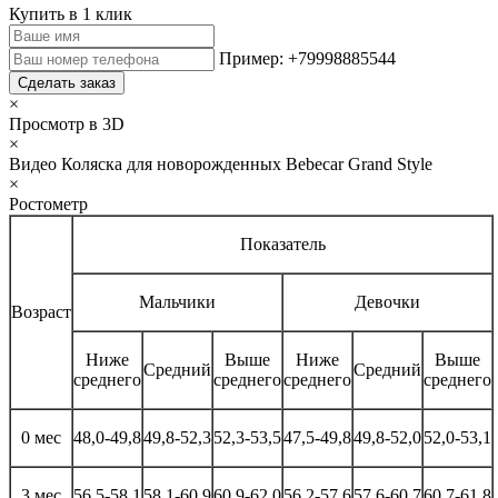
Купить в 1 клик
Пример: +79998885544
Сделать заказ
×
Просмотр в 3D
×
Видео Коляска для новорожденных Bebecar Grand Style
×
Ростометр
Показатель
Мальчики
Девочки
Возраст
Ниже
Выше
Ниже
Выше
Средний
Средний
среднего
среднего
среднего
среднего
0 мес
48,0-49,8
49,8-52,3
52,3-53,5
47,5-49,8
49,8-52,0
52,0-53,1
3 мес
56,5-58,1
58,1-60,9
60,9-62,0
56,2-57,6
57,6-60,7
60,7-61,8