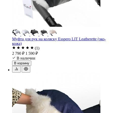
Муфта для рук на коляску Esspero LIT Leatherette (эко-
кожа)
(1)
2 790 ₽
1 590 ₽
В наличии
В корзину