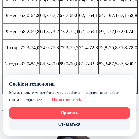
6 мес
63,0-64,8
64,8-67,7
67,7-69,0
62,5-64,1
64,1-67,1
67,1-68,8
9 мес
68,2-69,8
69,8-73,2
73,2-75,1
67,5-69,1
69,1-72,0
72,0-74,1
1 год
72,3-74,0
74,0-77,3
77,3-79,7
71,4-72,8
72,8-75,8
75,8-78,0
2 года
83,0-84,5
84,5-89,0
89,0-90,8
81,7-83,3
83,3-87,5
87,5-90,1
99,8-
98,1-
3 года
90,0-92,3
92,3-99,8
90,8-93,0
93,0-98,1
Cookie и технологии
102,0
100,7
Мы используем необходимые cookie для корректной работы
×
сайта. Подробнее — в
Политике cookie
.
Вы смотрели
очистить
Принять
-9%
Отказаться