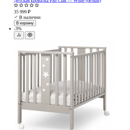
Детская кроватка Pali Ciak — White (белый)
35 999 ₽
В наличии
В корзину
-3%