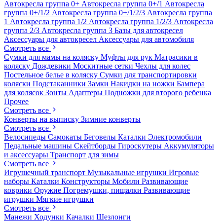
Автокресла группа 0+
Автокресла группа 0+/1
Автокресла
группа 0+/1/2
Автокресла группа 0+/1/2/3
Автокресла группа
1
Автокресла группа 1/2
Автокресла группа 1/2/3
Автокресла
группа 2/3
Автокресла группа 3
Базы для автокресел
Аксессуары для автокресел
Аксессуары для автомобиля
Смотреть все
Сумки для мамы на коляску
Муфты для рук
Матрасики в
коляску
Дождевики
Москитные сетки
Чехлы для колес
Постельное белье в коляску
Сумки для транспортировки
коляски
Подстаканники
Замки
Накидки на ножки
Бампера
для колясок
Зонты
Адаптеры
Подножки для второго ребенка
Прочее
Смотреть все
Конверты на выписку
Зимние конверты
Смотреть все
Велосипеды
Самокаты
Беговелы
Каталки
Электромобили
Педальные машины
Скейтборды
Гироскутеры
Аккумуляторы
и аксессуары
Транспорт для зимы
Смотреть все
Игрушечный транспорт
Музыкальные игрушки
Игровые
наборы
Каталки
Конструкторы
Мобили
Развивающие
коврики
Оружие
Погремушки, пищалки
Развивающие
игрушки
Мягкие игрушки
Смотреть все
Манежи
Ходунки
Качалки
Шезлонги