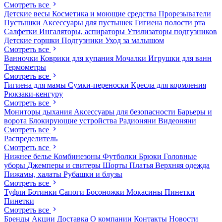
Смотреть все
Детские весы
Косметика и моющие средства
Прорезыватели
Пустышки
Аксессуары для пустышек
Гигиена полости рта
Салфетки
Ингаляторы, аспираторы
Утилизаторы подгузников
Детские горшки
Подгузники
Уход за малышом
Смотреть все
Ванночки
Коврики для купания
Мочалки
Игрушки для ванн
Термометры
Смотреть все
Гигиена для мамы
Сумки-переноски
Кресла для кормления
Рюкзаки-кенгуру
Смотреть все
Мониторы дыхания
Аксессуары для безопасности
Барьеры и
ворота
Блокирующие устройства
Радионяни
Видеоняни
Смотреть все
Распределитель
Смотреть все
Нижнее белье
Комбинезоны
Футболки
Брюки
Головные
уборы
Джемперы и свитеры
Шорты
Платья
Верхняя одежда
Пижамы, халаты
Рубашки и блузы
Смотреть все
Туфли
Ботинки
Сапоги
Босоножки
Мокасины
Пинетки
Пинетки
Смотреть все
Бренды
Акции
Доставка
О компании
Контакты
Новости