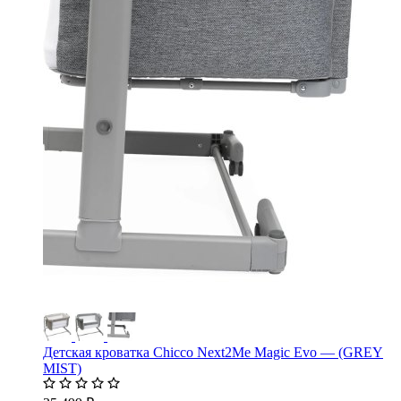
Детская кроватка Chicco Next2Me Magic Evo — (GREY
MIST)