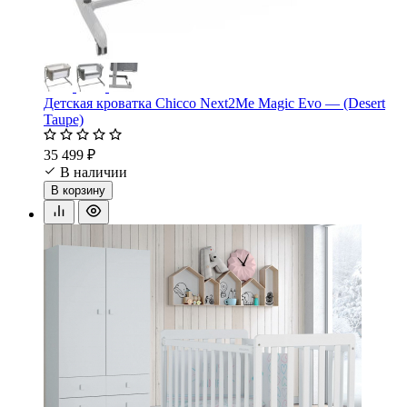
Детская кроватка Chicco Next2Me Magic Evo — (Desert
Taupe)
35 499 ₽
В наличии
В корзину