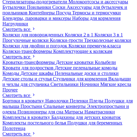
Стерилизаторы-подогреватели
Молокоотсосы и аксессуары
Бутылочки
Поильники
Соски
Аксессуары для бутылочек и
поильников
Контейнеры
Посуда
Термосы и термосумки
Блендеры, пароварки и миксеры
Наборы для кормления
Нагрудники
Смотреть все
Коляски для новорожденных
Коляски 2 в 1
Коляски 3 в 1
Прогулочные коляски
Коляски-трости
Трехколесные коляски
Коляски для двойни и погодок
Коляски премиум-класса
Коляски-трансформеры
Комплектующие к коляскам
Смотреть все
Кроватки-трансформеры
Детские кроватки
Колыбели
Кровати для подростков
Детские пеленальные комоды
Комоды
Детские шкафы
Пеленальные доски и столики
Детские столы и стулья
Стульчики для кормления
Вкладыши
и чехлы для стульчика
Светильники
Ночники
Мягкие кресла
Прочее
Смотреть все
Бортики в кроватку
Наволочки
Пеленки
Пледы
Подушки для
малыша
Простыни
Спальные конверты
Электропростыни и
одеяла
Позиционеры для сна
Матрасы
Наматрасники
Комплекты в кроватку
Балдахины для детских кроваток
Комплекты постельного белья
Подушки для беременных
Полотенца
Смотреть все