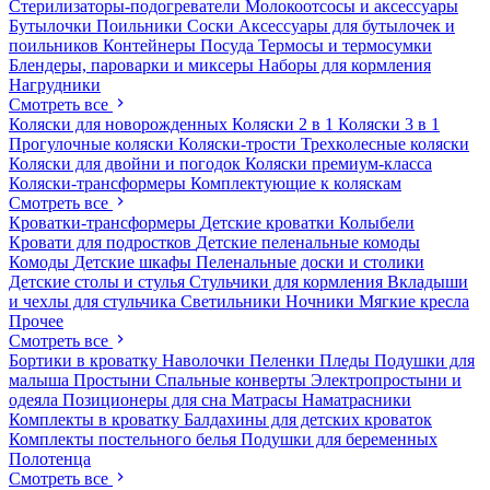
Стерилизаторы-подогреватели
Молокоотсосы и аксессуары
Бутылочки
Поильники
Соски
Аксессуары для бутылочек и
поильников
Контейнеры
Посуда
Термосы и термосумки
Блендеры, пароварки и миксеры
Наборы для кормления
Нагрудники
Смотреть все
Коляски для новорожденных
Коляски 2 в 1
Коляски 3 в 1
Прогулочные коляски
Коляски-трости
Трехколесные коляски
Коляски для двойни и погодок
Коляски премиум-класса
Коляски-трансформеры
Комплектующие к коляскам
Смотреть все
Кроватки-трансформеры
Детские кроватки
Колыбели
Кровати для подростков
Детские пеленальные комоды
Комоды
Детские шкафы
Пеленальные доски и столики
Детские столы и стулья
Стульчики для кормления
Вкладыши
и чехлы для стульчика
Светильники
Ночники
Мягкие кресла
Прочее
Смотреть все
Бортики в кроватку
Наволочки
Пеленки
Пледы
Подушки для
малыша
Простыни
Спальные конверты
Электропростыни и
одеяла
Позиционеры для сна
Матрасы
Наматрасники
Комплекты в кроватку
Балдахины для детских кроваток
Комплекты постельного белья
Подушки для беременных
Полотенца
Смотреть все