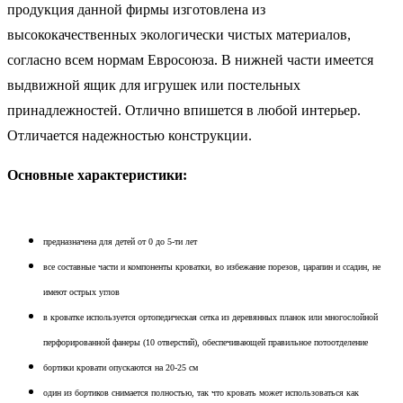
продукция данной фирмы изготовлена из
высококачественных экологически чистых материалов,
согласно всем нормам Евросоюза. В нижней части имеется
выдвижной ящик для игрушек или постельных
принадлежностей. Отлично впишется в любой интерьер.
Отличается надежностью конструкции.
Основные характеристики:
предназначена для детей от 0 до 5-ти лет
все составные части и компоненты кроватки, во избежание порезов, царапин и ссадин, не
имеют острых углов
в кроватке используется ортопедическая сетка из деревянных планок или многослойной
перфорированной фанеры (10 отверстий), обеспечивающей правильное потоотделение
бортики кровати опускаются на 20-25 см
один из бортиков снимается полностью, так что кровать может использоваться как