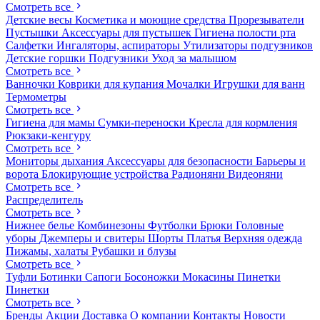
Смотреть все
Детские весы
Косметика и моющие средства
Прорезыватели
Пустышки
Аксессуары для пустышек
Гигиена полости рта
Салфетки
Ингаляторы, аспираторы
Утилизаторы подгузников
Детские горшки
Подгузники
Уход за малышом
Смотреть все
Ванночки
Коврики для купания
Мочалки
Игрушки для ванн
Термометры
Смотреть все
Гигиена для мамы
Сумки-переноски
Кресла для кормления
Рюкзаки-кенгуру
Смотреть все
Мониторы дыхания
Аксессуары для безопасности
Барьеры и
ворота
Блокирующие устройства
Радионяни
Видеоняни
Смотреть все
Распределитель
Смотреть все
Нижнее белье
Комбинезоны
Футболки
Брюки
Головные
уборы
Джемперы и свитеры
Шорты
Платья
Верхняя одежда
Пижамы, халаты
Рубашки и блузы
Смотреть все
Туфли
Ботинки
Сапоги
Босоножки
Мокасины
Пинетки
Пинетки
Смотреть все
Бренды
Акции
Доставка
О компании
Контакты
Новости