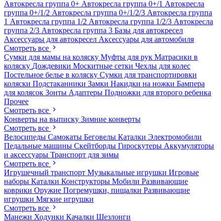
Автокресла группа 0+
Автокресла группа 0+/1
Автокресла
группа 0+/1/2
Автокресла группа 0+/1/2/3
Автокресла группа
1
Автокресла группа 1/2
Автокресла группа 1/2/3
Автокресла
группа 2/3
Автокресла группа 3
Базы для автокресел
Аксессуары для автокресел
Аксессуары для автомобиля
Смотреть все
Сумки для мамы на коляску
Муфты для рук
Матрасики в
коляску
Дождевики
Москитные сетки
Чехлы для колес
Постельное белье в коляску
Сумки для транспортировки
коляски
Подстаканники
Замки
Накидки на ножки
Бампера
для колясок
Зонты
Адаптеры
Подножки для второго ребенка
Прочее
Смотреть все
Конверты на выписку
Зимние конверты
Смотреть все
Велосипеды
Самокаты
Беговелы
Каталки
Электромобили
Педальные машины
Скейтборды
Гироскутеры
Аккумуляторы
и аксессуары
Транспорт для зимы
Смотреть все
Игрушечный транспорт
Музыкальные игрушки
Игровые
наборы
Каталки
Конструкторы
Мобили
Развивающие
коврики
Оружие
Погремушки, пищалки
Развивающие
игрушки
Мягкие игрушки
Смотреть все
Манежи
Ходунки
Качалки
Шезлонги