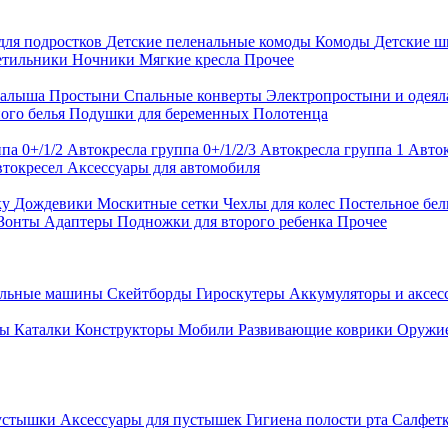
для подростков
Детские пеленальные комоды
Комоды
Детские 
етильники
Ночники
Мягкие кресла
Прочее
малыша
Простыни
Спальные конверты
Электропростыни и одея
ого белья
Подушки для беременных
Полотенца
па 0+/1/2
Автокресла группа 0+/1/2/3
Автокресла группа 1
Авток
втокресел
Аксессуары для автомобиля
ку
Дождевики
Москитные сетки
Чехлы для колес
Постельное бел
Зонты
Адаптеры
Подножки для второго ребенка
Прочее
альные машины
Скейтборды
Гироскутеры
Аккумуляторы и аксе
ры
Каталки
Конструкторы
Мобили
Развивающие коврики
Оружи
устышки
Аксессуары для пустышек
Гигиена полости рта
Салфет