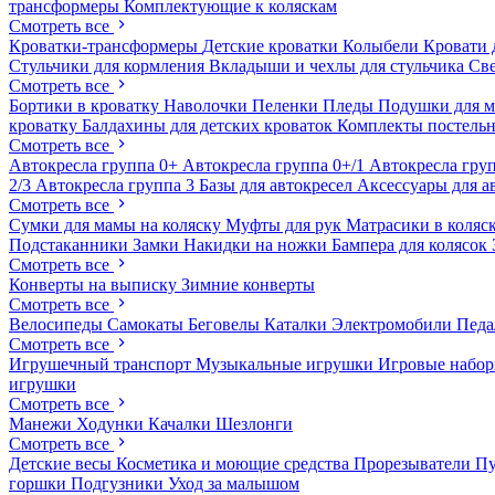
трансформеры
Комплектующие к коляскам
Смотреть все
Кроватки-трансформеры
Детские кроватки
Колыбели
Кровати 
Стульчики для кормления
Вкладыши и чехлы для стульчика
Св
Смотреть все
Бортики в кроватку
Наволочки
Пеленки
Пледы
Подушки для 
кроватку
Балдахины для детских кроваток
Комплекты постельн
Смотреть все
Автокресла группа 0+
Автокресла группа 0+/1
Автокресла груп
2/3
Автокресла группа 3
Базы для автокресел
Аксессуары для а
Смотреть все
Сумки для мамы на коляску
Муфты для рук
Матрасики в коляс
Подстаканники
Замки
Накидки на ножки
Бампера для колясок
Смотреть все
Конверты на выписку
Зимние конверты
Смотреть все
Велосипеды
Самокаты
Беговелы
Каталки
Электромобили
Пед
Смотреть все
Игрушечный транспорт
Музыкальные игрушки
Игровые набо
игрушки
Смотреть все
Манежи
Ходунки
Качалки
Шезлонги
Смотреть все
Детские весы
Косметика и моющие средства
Прорезыватели
П
горшки
Подгузники
Уход за малышом