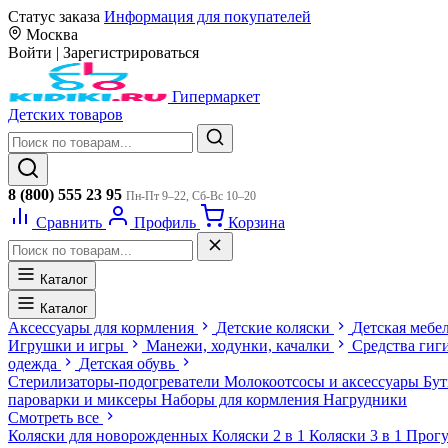
Статус заказа
Информация для покупателей
Москва
Войти
|
Зарегистрироваться
Гипермаркет
Детских товаров
8 (800) 555 23 95
Пн-Пт 9–22, Сб-Вс 10–20
Сравнить
Профиль
Корзина
Каталог
Каталог
Аксессуары для кормления
Детские коляски
Детская мебе
Игрушки и игры
Манежи, ходунки, качалки
Средства гиг
одежда
Детская обувь
Стерилизаторы-подогреватели
Молокоотсосы и аксессуары
Бу
пароварки и миксеры
Наборы для кормления
Нагрудники
Смотреть все
Коляски для новорожденных
Коляски 2 в 1
Коляски 3 в 1
Прогу