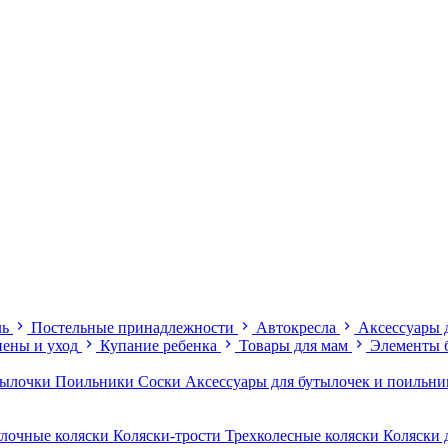
ль
Постельные принадлежности
Автокресла
Аксессуары 
иены и уход
Купание ребенка
Товары для мам
Элементы 
тылочки
Поильники
Соски
Аксессуары для бутылочек и поильн
лочные коляски
Коляски-трости
Трехколесные коляски
Коляски 