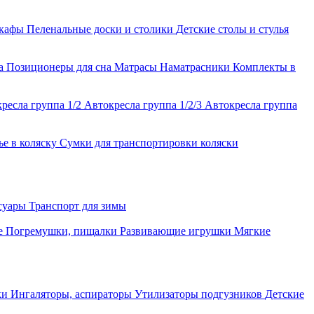
шкафы
Пеленальные доски и столики
Детские столы и стулья
ла
Позиционеры для сна
Матрасы
Наматрасники
Комплекты в
ресла группа 1/2
Автокресла группа 1/2/3
Автокресла группа
ье в коляску
Сумки для транспортировки коляски
ссуары
Транспорт для зимы
е
Погремушки, пищалки
Развивающие игрушки
Мягкие
ки
Ингаляторы, аспираторы
Утилизаторы подгузников
Детские