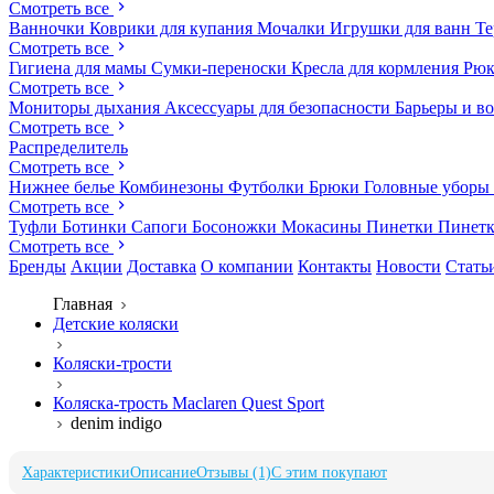
Смотреть все
Ванночки
Коврики для купания
Мочалки
Игрушки для ванн
Те
Смотреть все
Гигиена для мамы
Сумки-переноски
Кресла для кормления
Рюк
Смотреть все
Мониторы дыхания
Аксессуары для безопасности
Барьеры и в
Смотреть все
Распределитель
Смотреть все
Нижнее белье
Комбинезоны
Футболки
Брюки
Головные уборы
Смотреть все
Туфли
Ботинки
Сапоги
Босоножки
Мокасины
Пинетки
Пинет
Смотреть все
Бренды
Акции
Доставка
О компании
Контакты
Новости
Стать
Главная
Детские коляски
Коляски-трости
Коляска-трость Maclaren Quest Sport
denim indigo
Характеристики
Описание
Отзывы (1)
С этим покупают