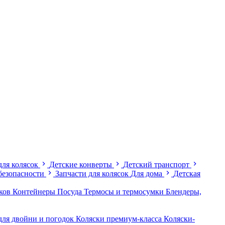
для колясок
Детские конверты
Детский транспорт
безопасности
Запчасти для колясок
Для дома
Детская
иков
Контейнеры
Посуда
Термосы и термосумки
Блендеры,
для двойни и погодок
Коляски премиум-класса
Коляски-