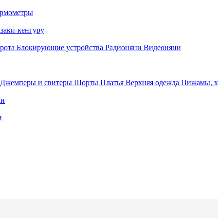
рмометры
заки-кенгуру
орота
Блокирующие устройства
Радионяни
Видеоняни
Джемперы и свитеры
Шорты
Платья
Верхняя одежда
Пижамы, 
ки
и