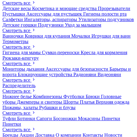
Смотреть все
Детские весы
Косметика и моющие средства
Прорезыватели
Пустышки
Аксессуары для пустышек
Гигиена полости рта
Салфетки
Ингаляторы, аспираторы
Утилизаторы подгузников
Детские горшки
Подгузники
Уход за малышом
Смотреть все
Ванночки
Коврики для купания
Мочалки
Игрушки для ванн
Термометры
Смотреть все
Гигиена для мамы
Сумки-переноски
Кресла для кормления
Рюкзаки-кенгуру
Смотреть все
Мониторы дыхания
Аксессуары для безопасности
Барьеры и
ворота
Блокирующие устройства
Радионяни
Видеоняни
Смотреть все
Распределитель
Смотреть все
Нижнее белье
Комбинезоны
Футболки
Брюки
Головные
уборы
Джемперы и свитеры
Шорты
Платья
Верхняя одежда
Пижамы, халаты
Рубашки и блузы
Смотреть все
Туфли
Ботинки
Сапоги
Босоножки
Мокасины
Пинетки
Пинетки
Смотреть все
Бренды
Акции
Доставка
О компании
Контакты
Новости