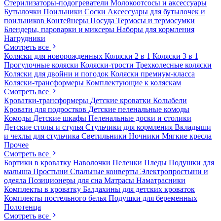
Стерилизаторы-подогреватели
Молокоотсосы и аксессуары
Бутылочки
Поильники
Соски
Аксессуары для бутылочек и
поильников
Контейнеры
Посуда
Термосы и термосумки
Блендеры, пароварки и миксеры
Наборы для кормления
Нагрудники
Смотреть все
Коляски для новорожденных
Коляски 2 в 1
Коляски 3 в 1
Прогулочные коляски
Коляски-трости
Трехколесные коляски
Коляски для двойни и погодок
Коляски премиум-класса
Коляски-трансформеры
Комплектующие к коляскам
Смотреть все
Кроватки-трансформеры
Детские кроватки
Колыбели
Кровати для подростков
Детские пеленальные комоды
Комоды
Детские шкафы
Пеленальные доски и столики
Детские столы и стулья
Стульчики для кормления
Вкладыши
и чехлы для стульчика
Светильники
Ночники
Мягкие кресла
Прочее
Смотреть все
Бортики в кроватку
Наволочки
Пеленки
Пледы
Подушки для
малыша
Простыни
Спальные конверты
Электропростыни и
одеяла
Позиционеры для сна
Матрасы
Наматрасники
Комплекты в кроватку
Балдахины для детских кроваток
Комплекты постельного белья
Подушки для беременных
Полотенца
Смотреть все