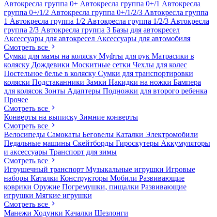
Автокресла группа 0+
Автокресла группа 0+/1
Автокресла
группа 0+/1/2
Автокресла группа 0+/1/2/3
Автокресла группа
1
Автокресла группа 1/2
Автокресла группа 1/2/3
Автокресла
группа 2/3
Автокресла группа 3
Базы для автокресел
Аксессуары для автокресел
Аксессуары для автомобиля
Смотреть все
Сумки для мамы на коляску
Муфты для рук
Матрасики в
коляску
Дождевики
Москитные сетки
Чехлы для колес
Постельное белье в коляску
Сумки для транспортировки
коляски
Подстаканники
Замки
Накидки на ножки
Бампера
для колясок
Зонты
Адаптеры
Подножки для второго ребенка
Прочее
Смотреть все
Конверты на выписку
Зимние конверты
Смотреть все
Велосипеды
Самокаты
Беговелы
Каталки
Электромобили
Педальные машины
Скейтборды
Гироскутеры
Аккумуляторы
и аксессуары
Транспорт для зимы
Смотреть все
Игрушечный транспорт
Музыкальные игрушки
Игровые
наборы
Каталки
Конструкторы
Мобили
Развивающие
коврики
Оружие
Погремушки, пищалки
Развивающие
игрушки
Мягкие игрушки
Смотреть все
Манежи
Ходунки
Качалки
Шезлонги