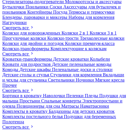
Стерилизаторы-подогреватели
Молокоотсосы и аксессуары
Бутылочки
Поильники
Соски
Аксессуары для бутылочек и
поильников
Контейнеры
Посуда
Термосы и термосумки
Блендеры, пароварки и миксеры
Наборы для кормления
Нагрудники
Смотреть все
Коляски для новорожденных
Коляски 2 в 1
Коляски 3 в 1
Прогулочные коляски
Коляски-трости
Трехколесные коляски
Коляски для двойни и погодок
Коляски премиум-класса
Коляски-трансформеры
Комплектующие к коляскам
Смотреть все
Кроватки-трансформеры
Детские кроватки
Колыбели
Кровати для подростков
Детские пеленальные комоды
Комоды
Детские шкафы
Пеленальные доски и столики
Детские столы и стулья
Стульчики для кормления
Вкладыши
и чехлы для стульчика
Светильники
Ночники
Мягкие кресла
Прочее
Смотреть все
Бортики в кроватку
Наволочки
Пеленки
Пледы
Подушки для
малыша
Простыни
Спальные конверты
Электропростыни и
одеяла
Позиционеры для сна
Матрасы
Наматрасники
Комплекты в кроватку
Балдахины для детских кроваток
Комплекты постельного белья
Подушки для беременных
Полотенца
Смотреть все