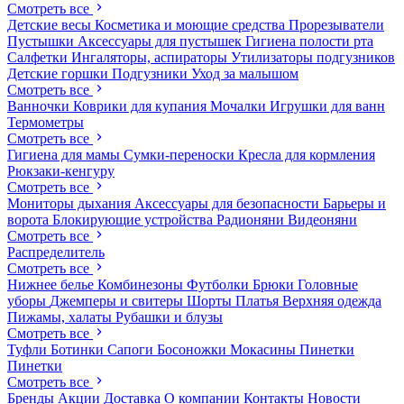
Смотреть все
Детские весы
Косметика и моющие средства
Прорезыватели
Пустышки
Аксессуары для пустышек
Гигиена полости рта
Салфетки
Ингаляторы, аспираторы
Утилизаторы подгузников
Детские горшки
Подгузники
Уход за малышом
Смотреть все
Ванночки
Коврики для купания
Мочалки
Игрушки для ванн
Термометры
Смотреть все
Гигиена для мамы
Сумки-переноски
Кресла для кормления
Рюкзаки-кенгуру
Смотреть все
Мониторы дыхания
Аксессуары для безопасности
Барьеры и
ворота
Блокирующие устройства
Радионяни
Видеоняни
Смотреть все
Распределитель
Смотреть все
Нижнее белье
Комбинезоны
Футболки
Брюки
Головные
уборы
Джемперы и свитеры
Шорты
Платья
Верхняя одежда
Пижамы, халаты
Рубашки и блузы
Смотреть все
Туфли
Ботинки
Сапоги
Босоножки
Мокасины
Пинетки
Пинетки
Смотреть все
Бренды
Акции
Доставка
О компании
Контакты
Новости