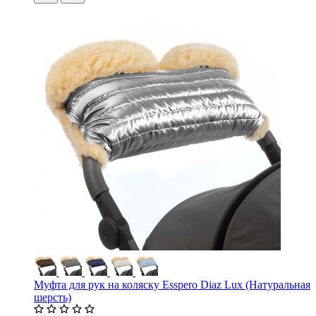
Муфта для рук на коляску Esspero Diaz Lux (Натуральная
шерсть)