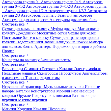
Автокресла группа 0+
Автокресла группа 0+/1
Автокресла
группа 0+/1/2
Автокресла группа 0+/1/2/3
Автокресла группа
1
Автокресла группа 1/2
Автокресла группа 1/2/3
Автокресла
группа 2/3
Автокресла группа 3
Базы для автокресел
Аксессуары для автокресел
Аксессуары для автомобиля
Смотреть все
Сумки для мамы на коляску
Муфты для рук
Матрасики в
коляску
Дождевики
Москитные сетки
Чехлы для колес
Постельное белье в коляску
Сумки для транспортировки
коляски
Подстаканники
Замки
Накидки на ножки
Бампера
для колясок
Зонты
Адаптеры
Подножки для второго ребенка
Прочее
Смотреть все
Конверты на выписку
Зимние конверты
Смотреть все
Велосипеды
Самокаты
Беговелы
Каталки
Электромобили
Педальные машины
Скейтборды
Гироскутеры
Аккумуляторы
и аксессуары
Транспорт для зимы
Смотреть все
Игрушечный транспорт
Музыкальные игрушки
Игровые
наборы
Каталки
Конструкторы
Мобили
Развивающие
коврики
Оружие
Погремушки, пищалки
Развивающие
игрушки
Мягкие игрушки
Смотреть все
Манежи
Ходунки
Качалки
Шезлонги