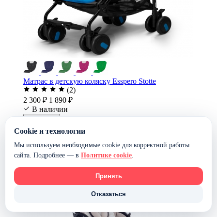
Матрас в детскую коляску Esspero Stotte
(2)
2 300 ₽
1 890 ₽
В наличии
В корзину
-17%
Cookie и технологии
Мы используем необходимые cookie для корректной работы
сайта. Подробнее — в
Политике cookie
.
Принять
Отказаться