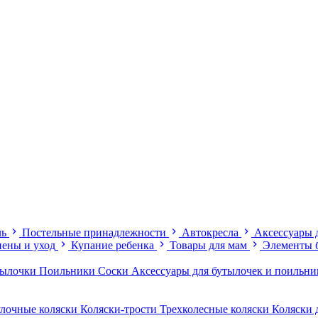
ль
Постельные принадлежности
Автокресла
Аксессуары 
иены и уход
Купание ребенка
Товары для мам
Элементы 
тылочки
Поильники
Соски
Аксессуары для бутылочек и поильн
лочные коляски
Коляски-трости
Трехколесные коляски
Коляски 