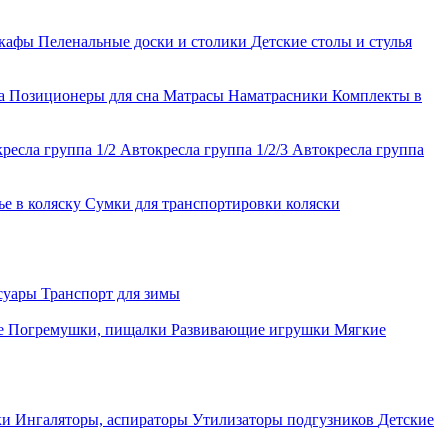
шкафы
Пеленальные доски и столики
Детские столы и стулья
ла
Позиционеры для сна
Матрасы
Наматрасники
Комплекты в
ресла группа 1/2
Автокресла группа 1/2/3
Автокресла группа
ье в коляску
Сумки для транспортировки коляски
ссуары
Транспорт для зимы
е
Погремушки, пищалки
Развивающие игрушки
Мягкие
ки
Ингаляторы, аспираторы
Утилизаторы подгузников
Детские