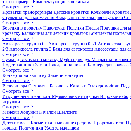
трансформеры
Комплектующие к коляскам
Смотреть все
Кроватки-трансформеры
Детские кроватки
Колыбели
Кровати 
Стульчики для кормления
Вкладыши и чехлы для стульчика
Св
Смотреть все
Бортики в кроватку
Наволочки
Пеленки
Пледы
Подушки для 
кроватку
Балдахины для детских кроваток
Комплекты постельн
Смотреть все
Автокресла группа 0+
Автокресла группа 0+/1
Автокресла груп
2/3
Автокресла группа 3
Базы для автокресел
Аксессуары для а
Смотреть все
Сумки для мамы на коляску
Муфты для рук
Матрасики в коляс
Подстаканники
Замки
Накидки на ножки
Бампера для колясок
Смотреть все
Конверты на выписку
Зимние конверты
Смотреть все
Велосипеды
Самокаты
Беговелы
Каталки
Электромобили
Пед
Смотреть все
Игрушечный транспорт
Музыкальные игрушки
Игровые набо
игрушки
Смотреть все
Манежи
Ходунки
Качалки
Шезлонги
Смотреть все
Детские весы
Косметика и моющие средства
Прорезыватели
П
горшки
Подгузники
Уход за малышом