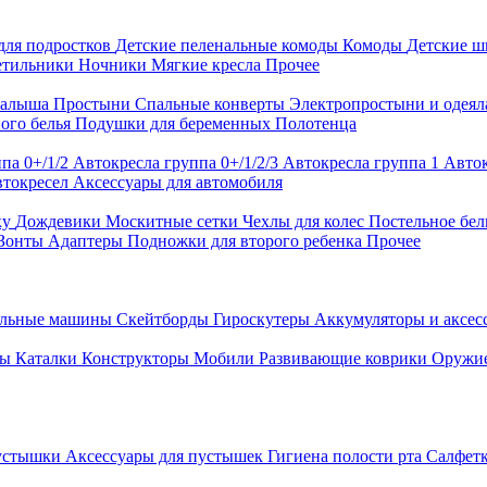
для подростков
Детские пеленальные комоды
Комоды
Детские 
етильники
Ночники
Мягкие кресла
Прочее
малыша
Простыни
Спальные конверты
Электропростыни и одея
ого белья
Подушки для беременных
Полотенца
па 0+/1/2
Автокресла группа 0+/1/2/3
Автокресла группа 1
Авток
втокресел
Аксессуары для автомобиля
ку
Дождевики
Москитные сетки
Чехлы для колес
Постельное бел
Зонты
Адаптеры
Подножки для второго ребенка
Прочее
альные машины
Скейтборды
Гироскутеры
Аккумуляторы и аксе
ры
Каталки
Конструкторы
Мобили
Развивающие коврики
Оружи
устышки
Аксессуары для пустышек
Гигиена полости рта
Салфет