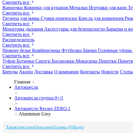
Смотреть все
Ванночки
Коврики для купания
Мочалки
Игрушки для ванн
Те
Смотреть все
Гигиена для мамы
Сумки-переноски
Кресла для кормления
Рюк
Смотреть все
Мониторы дыхания
Аксессуары для безопасности
Барьеры и в
Смотреть все
Распределитель
Смотреть все
Нижнее белье
Комбинезоны
Футболки
Брюки
Головные уборы
Смотреть все
Туфли
Ботинки
Сапоги
Босоножки
Мокасины
Пинетки
Пинет
Смотреть все
Бренды
Акции
Доставка
О компании
Контакты
Новости
Стать
Главная
Автокресла
Автокресла группа 0+/1
Автокресло Recaro ZERO.1
Aluminium Grey
Характеристики
Описание
Отзывы (0)
Видео