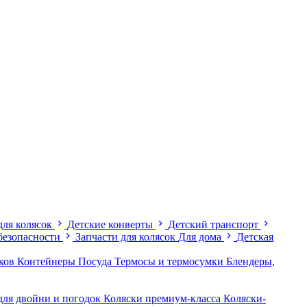
для колясок
Детские конверты
Детский транспорт
безопасности
Запчасти для колясок
Для дома
Детская
иков
Контейнеры
Посуда
Термосы и термосумки
Блендеры,
для двойни и погодок
Коляски премиум-класса
Коляски-