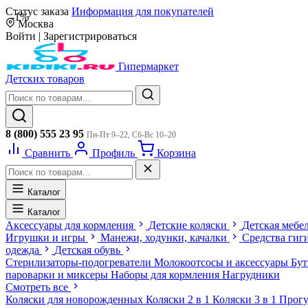
Статус заказа
Информация для покупателей
-1%
Москва
Войти
|
Зарегистрироваться
Гипермаркет
Детских товаров
8 (800) 555 23 95
Пн-Пт 9–22, Сб-Вс 10–20
Сравнить
Профиль
Корзина
Каталог
Каталог
Аксессуары для кормления
Детские коляски
Детская мебе
Игрушки и игры
Манежи, ходунки, качалки
Средства гиг
одежда
Детская обувь
Стерилизаторы-подогреватели
Молокоотсосы и аксессуары
Бу
пароварки и миксеры
Наборы для кормления
Нагрудники
Смотреть все
Коляски для новорожденных
Коляски 2 в 1
Коляски 3 в 1
Прогу