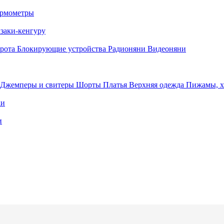
рмометры
заки-кенгуру
орота
Блокирующие устройства
Радионяни
Видеоняни
Джемперы и свитеры
Шорты
Платья
Верхняя одежда
Пижамы, 
ки
и