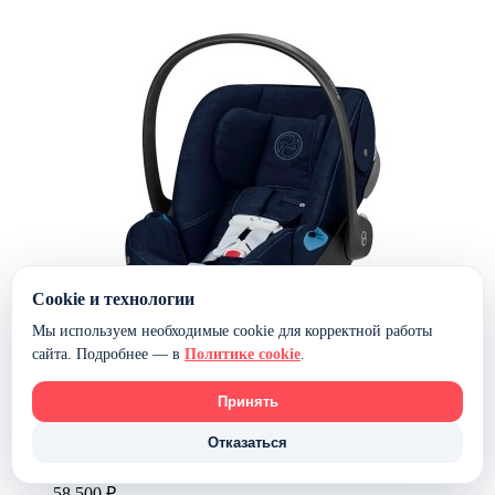
Cookie и технологии
Мы используем необходимые cookie для корректной работы
сайта. Подробнее — в
Политике cookie
.
Принять
Автокресло Cybex Cloud T i-Size — (FE Rebellious
Отказаться
Luxury Denim Blue)
58 500 ₽