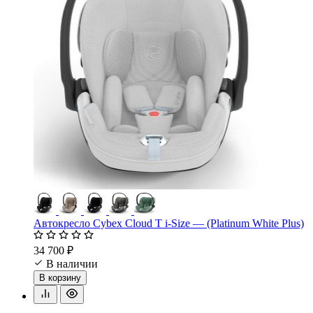
Автокресло Cybex Cloud T i-Size — (Platinum White Plus)
34 700 ₽
В наличии
В корзину