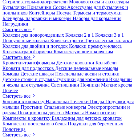
Стерилизаторы-подогреватели
Молокоотсосы и аксессуары
Бутылочки
Поильники
Соски
Аксессуары для бутылочек и
поильников
Контейнеры
Посуда
Термосы и термосумки
Блендеры, пароварки и миксеры
Наборы для кормления
Нагрудники
Смотреть все
Коляски для новорожденных
Коляски 2 в 1
Коляски 3 в 1
Прогулочные коляски
Коляски-трости
Трехколесные коляски
Коляски для двойни и погодок
Коляски премиум-класса
Коляски-трансформеры
Комплектующие к коляскам
Смотреть все
Кроватки-трансформеры
Детские кроватки
Колыбели
Кровати для подростков
Детские пеленальные комоды
Комоды
Детские шкафы
Пеленальные доски и столики
Детские столы и стулья
Стульчики для кормления
Вкладыши
и чехлы для стульчика
Светильники
Ночники
Мягкие кресла
Прочее
Смотреть все
Бортики в кроватку
Наволочки
Пеленки
Пледы
Подушки для
малыша
Простыни
Спальные конверты
Электропростыни и
одеяла
Позиционеры для сна
Матрасы
Наматрасники
Комплекты в кроватку
Балдахины для детских кроваток
Комплекты постельного белья
Подушки для беременных
Полотенца
Смотреть все