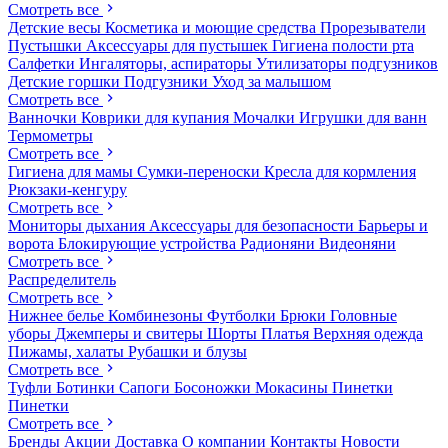
Смотреть все
Детские весы
Косметика и моющие средства
Прорезыватели
Пустышки
Аксессуары для пустышек
Гигиена полости рта
Салфетки
Ингаляторы, аспираторы
Утилизаторы подгузников
Детские горшки
Подгузники
Уход за малышом
Смотреть все
Ванночки
Коврики для купания
Мочалки
Игрушки для ванн
Термометры
Смотреть все
Гигиена для мамы
Сумки-переноски
Кресла для кормления
Рюкзаки-кенгуру
Смотреть все
Мониторы дыхания
Аксессуары для безопасности
Барьеры и
ворота
Блокирующие устройства
Радионяни
Видеоняни
Смотреть все
Распределитель
Смотреть все
Нижнее белье
Комбинезоны
Футболки
Брюки
Головные
уборы
Джемперы и свитеры
Шорты
Платья
Верхняя одежда
Пижамы, халаты
Рубашки и блузы
Смотреть все
Туфли
Ботинки
Сапоги
Босоножки
Мокасины
Пинетки
Пинетки
Смотреть все
Бренды
Акции
Доставка
О компании
Контакты
Новости