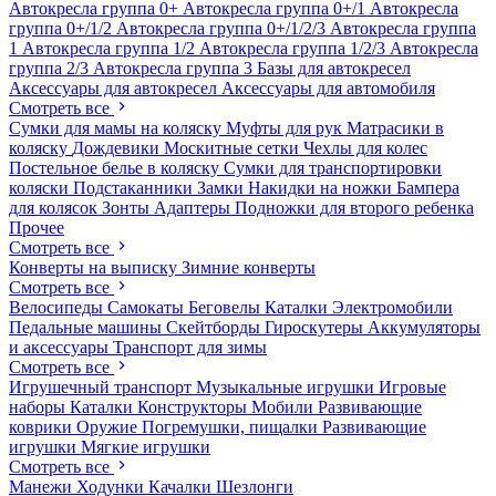
Автокресла группа 0+
Автокресла группа 0+/1
Автокресла
группа 0+/1/2
Автокресла группа 0+/1/2/3
Автокресла группа
1
Автокресла группа 1/2
Автокресла группа 1/2/3
Автокресла
группа 2/3
Автокресла группа 3
Базы для автокресел
Аксессуары для автокресел
Аксессуары для автомобиля
Смотреть все
Сумки для мамы на коляску
Муфты для рук
Матрасики в
коляску
Дождевики
Москитные сетки
Чехлы для колес
Постельное белье в коляску
Сумки для транспортировки
коляски
Подстаканники
Замки
Накидки на ножки
Бампера
для колясок
Зонты
Адаптеры
Подножки для второго ребенка
Прочее
Смотреть все
Конверты на выписку
Зимние конверты
Смотреть все
Велосипеды
Самокаты
Беговелы
Каталки
Электромобили
Педальные машины
Скейтборды
Гироскутеры
Аккумуляторы
и аксессуары
Транспорт для зимы
Смотреть все
Игрушечный транспорт
Музыкальные игрушки
Игровые
наборы
Каталки
Конструкторы
Мобили
Развивающие
коврики
Оружие
Погремушки, пищалки
Развивающие
игрушки
Мягкие игрушки
Смотреть все
Манежи
Ходунки
Качалки
Шезлонги