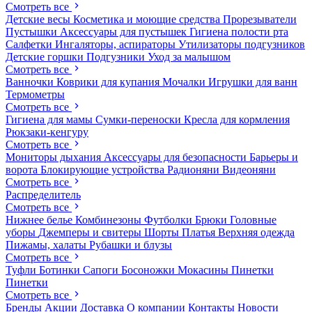
Смотреть все
Детские весы
Косметика и моющие средства
Прорезыватели
Пустышки
Аксессуары для пустышек
Гигиена полости рта
Салфетки
Ингаляторы, аспираторы
Утилизаторы подгузников
Детские горшки
Подгузники
Уход за малышом
Смотреть все
Ванночки
Коврики для купания
Мочалки
Игрушки для ванн
Термометры
Смотреть все
Гигиена для мамы
Сумки-переноски
Кресла для кормления
Рюкзаки-кенгуру
Смотреть все
Мониторы дыхания
Аксессуары для безопасности
Барьеры и
ворота
Блокирующие устройства
Радионяни
Видеоняни
Смотреть все
Распределитель
Смотреть все
Нижнее белье
Комбинезоны
Футболки
Брюки
Головные
уборы
Джемперы и свитеры
Шорты
Платья
Верхняя одежда
Пижамы, халаты
Рубашки и блузы
Смотреть все
Туфли
Ботинки
Сапоги
Босоножки
Мокасины
Пинетки
Пинетки
Смотреть все
Бренды
Акции
Доставка
О компании
Контакты
Новости