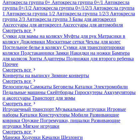
Автокресла группа 0+
Автокресла группа 0+/1
Автокресла
группа 0+/1/2
Автокресла группа 0+/1/2/3
Автокресла группа
1
Автокресла группа 1/2
Автокресла группа 1/2/3
Автокресла
группа 2/3
Автокресла группа 3
Базы для автокресел
Аксессуары для автокресел
Аксессуары для автомобиля
Смотреть все
Сумки для мамы на коляску
Муфты для рук
Матрасики в
коляску
Дождевики
Москитные сетки
Чехлы для колес
Постельное белье в коляску
Сумки для транспортировки
коляски
Подстаканники
Замки
Накидки на ножки
Бампера
для колясок
Зонты
Адаптеры
Подножки для второго ребенка
Прочее
Смотреть все
Конверты на выписку
Зимние конверты
Смотреть все
Велосипеды
Самокаты
Беговелы
Каталки
Электромобили
Педальные машины
Скейтборды
Гироскутеры
Аккумуляторы
и аксессуары
Транспорт для зимы
Смотреть все
Игрушечный транспорт
Музыкальные игрушки
Игровые
наборы
Каталки
Конструкторы
Мобили
Развивающие
коврики
Оружие
Погремушки, пищалки
Развивающие
игрушки
Мягкие игрушки
Смотреть все
Манежи
Ходунки
Качалки
Шезлонги