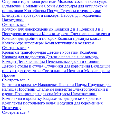
Стерилизаторы-подогреватели
Молокоотсосы и аксессуары
Бутылочки
Поильники
Соски
Аксессуары для бутылочек и
поильников
Контейнеры
Посуда
Термосы и термосумки
Блендеры, пароварки и миксеры
Наборы для кормления
Нагрудники
Смотреть все
Коляски для новорожденных
Коляски 2 в 1
Коляски 3 в 1
Прогулочные коляски
Коляски-трости
Трехколесные коляски
Коляски для двойни и погодок
Коляски премиум-класса
Коляски-трансформеры
Комплектующие к коляскам
Смотреть все
Кроватки-трансформеры
Детские кроватки
Колыбели
Кровати для подростков
Детские пеленальные комоды
Комоды
Детские шкафы
Пеленальные доски и столики
Детские столы и стулья
Стульчики для кормления
Вкладыши
и чехлы для стульчика
Светильники
Ночники
Мягкие кресла
Прочее
Смотреть все
Бортики в кроватку
Наволочки
Пеленки
Пледы
Подушки для
малыша
Простыни
Спальные конверты
Электропростыни и
одеяла
Позиционеры для сна
Матрасы
Наматрасники
Комплекты в кроватку
Балдахины для детских кроваток
Комплекты постельного белья
Подушки для беременных
Полотенца
Смотреть все