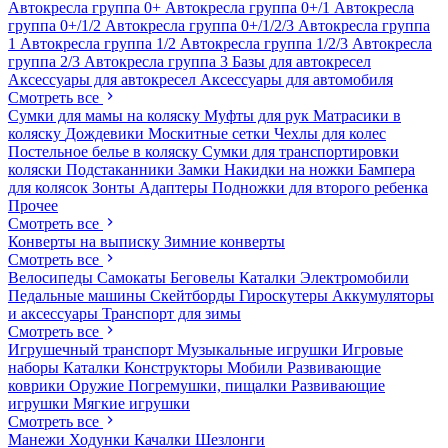
Автокресла группа 0+
Автокресла группа 0+/1
Автокресла
группа 0+/1/2
Автокресла группа 0+/1/2/3
Автокресла группа
1
Автокресла группа 1/2
Автокресла группа 1/2/3
Автокресла
группа 2/3
Автокресла группа 3
Базы для автокресел
Аксессуары для автокресел
Аксессуары для автомобиля
Смотреть все
Сумки для мамы на коляску
Муфты для рук
Матрасики в
коляску
Дождевики
Москитные сетки
Чехлы для колес
Постельное белье в коляску
Сумки для транспортировки
коляски
Подстаканники
Замки
Накидки на ножки
Бампера
для колясок
Зонты
Адаптеры
Подножки для второго ребенка
Прочее
Смотреть все
Конверты на выписку
Зимние конверты
Смотреть все
Велосипеды
Самокаты
Беговелы
Каталки
Электромобили
Педальные машины
Скейтборды
Гироскутеры
Аккумуляторы
и аксессуары
Транспорт для зимы
Смотреть все
Игрушечный транспорт
Музыкальные игрушки
Игровые
наборы
Каталки
Конструкторы
Мобили
Развивающие
коврики
Оружие
Погремушки, пищалки
Развивающие
игрушки
Мягкие игрушки
Смотреть все
Манежи
Ходунки
Качалки
Шезлонги