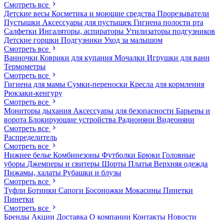
Смотреть все
Детские весы
Косметика и моющие средства
Прорезыватели
Пустышки
Аксессуары для пустышек
Гигиена полости рта
Салфетки
Ингаляторы, аспираторы
Утилизаторы подгузников
Детские горшки
Подгузники
Уход за малышом
Смотреть все
Ванночки
Коврики для купания
Мочалки
Игрушки для ванн
Термометры
Смотреть все
Гигиена для мамы
Сумки-переноски
Кресла для кормления
Рюкзаки-кенгуру
Смотреть все
Мониторы дыхания
Аксессуары для безопасности
Барьеры и
ворота
Блокирующие устройства
Радионяни
Видеоняни
Смотреть все
Распределитель
Смотреть все
Нижнее белье
Комбинезоны
Футболки
Брюки
Головные
уборы
Джемперы и свитеры
Шорты
Платья
Верхняя одежда
Пижамы, халаты
Рубашки и блузы
Смотреть все
Туфли
Ботинки
Сапоги
Босоножки
Мокасины
Пинетки
Пинетки
Смотреть все
Бренды
Акции
Доставка
О компании
Контакты
Новости