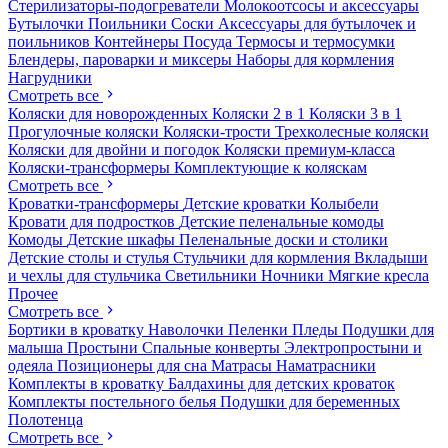
Стерилизаторы-подогреватели
Молокоотсосы и аксессуары
Бутылочки
Поильники
Соски
Аксессуары для бутылочек и
поильников
Контейнеры
Посуда
Термосы и термосумки
Блендеры, пароварки и миксеры
Наборы для кормления
Нагрудники
Смотреть все
Коляски для новорожденных
Коляски 2 в 1
Коляски 3 в 1
Прогулочные коляски
Коляски-трости
Трехколесные коляски
Коляски для двойни и погодок
Коляски премиум-класса
Коляски-трансформеры
Комплектующие к коляскам
Смотреть все
Кроватки-трансформеры
Детские кроватки
Колыбели
Кровати для подростков
Детские пеленальные комоды
Комоды
Детские шкафы
Пеленальные доски и столики
Детские столы и стулья
Стульчики для кормления
Вкладыши
и чехлы для стульчика
Светильники
Ночники
Мягкие кресла
Прочее
Смотреть все
Бортики в кроватку
Наволочки
Пеленки
Пледы
Подушки для
малыша
Простыни
Спальные конверты
Электропростыни и
одеяла
Позиционеры для сна
Матрасы
Наматрасники
Комплекты в кроватку
Балдахины для детских кроваток
Комплекты постельного белья
Подушки для беременных
Полотенца
Смотреть все