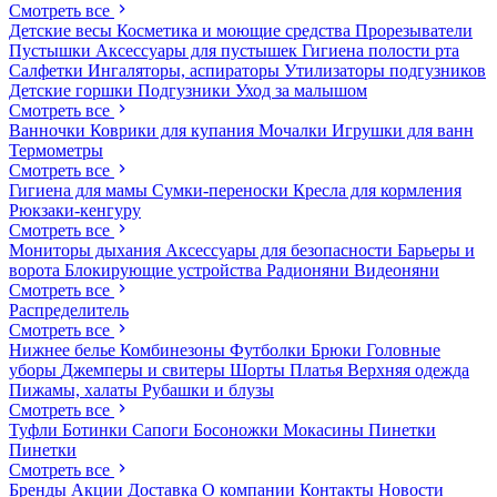
Смотреть все
Детские весы
Косметика и моющие средства
Прорезыватели
Пустышки
Аксессуары для пустышек
Гигиена полости рта
Салфетки
Ингаляторы, аспираторы
Утилизаторы подгузников
Детские горшки
Подгузники
Уход за малышом
Смотреть все
Ванночки
Коврики для купания
Мочалки
Игрушки для ванн
Термометры
Смотреть все
Гигиена для мамы
Сумки-переноски
Кресла для кормления
Рюкзаки-кенгуру
Смотреть все
Мониторы дыхания
Аксессуары для безопасности
Барьеры и
ворота
Блокирующие устройства
Радионяни
Видеоняни
Смотреть все
Распределитель
Смотреть все
Нижнее белье
Комбинезоны
Футболки
Брюки
Головные
уборы
Джемперы и свитеры
Шорты
Платья
Верхняя одежда
Пижамы, халаты
Рубашки и блузы
Смотреть все
Туфли
Ботинки
Сапоги
Босоножки
Мокасины
Пинетки
Пинетки
Смотреть все
Бренды
Акции
Доставка
О компании
Контакты
Новости