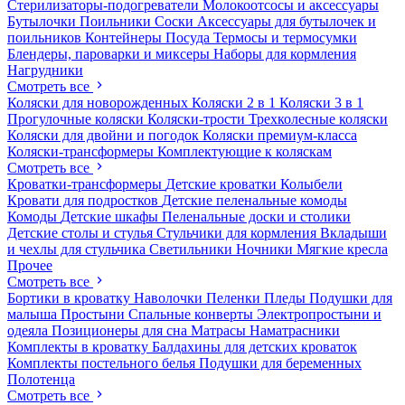
Стерилизаторы-подогреватели
Молокоотсосы и аксессуары
Бутылочки
Поильники
Соски
Аксессуары для бутылочек и
поильников
Контейнеры
Посуда
Термосы и термосумки
Блендеры, пароварки и миксеры
Наборы для кормления
Нагрудники
Смотреть все
Коляски для новорожденных
Коляски 2 в 1
Коляски 3 в 1
Прогулочные коляски
Коляски-трости
Трехколесные коляски
Коляски для двойни и погодок
Коляски премиум-класса
Коляски-трансформеры
Комплектующие к коляскам
Смотреть все
Кроватки-трансформеры
Детские кроватки
Колыбели
Кровати для подростков
Детские пеленальные комоды
Комоды
Детские шкафы
Пеленальные доски и столики
Детские столы и стулья
Стульчики для кормления
Вкладыши
и чехлы для стульчика
Светильники
Ночники
Мягкие кресла
Прочее
Смотреть все
Бортики в кроватку
Наволочки
Пеленки
Пледы
Подушки для
малыша
Простыни
Спальные конверты
Электропростыни и
одеяла
Позиционеры для сна
Матрасы
Наматрасники
Комплекты в кроватку
Балдахины для детских кроваток
Комплекты постельного белья
Подушки для беременных
Полотенца
Смотреть все