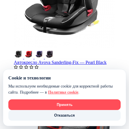
Автокресло Avova Sanderling-Fix — Pearl Black
36 190 ₽
Cookie и технологии
В наличии
В корзину
Мы используем необходимые cookie для корректной работы
сайта. Подробнее — в
Политике cookie
.
Принять
Отказаться