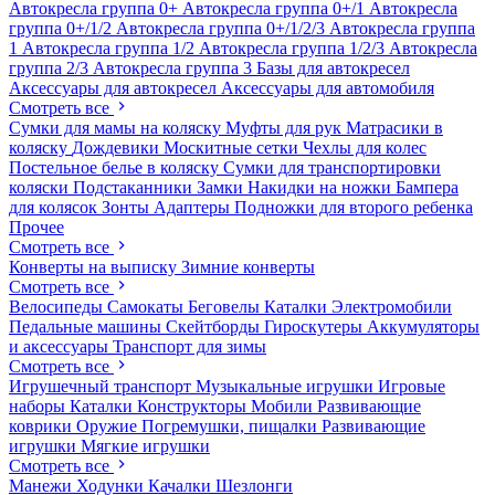
Автокресла группа 0+
Автокресла группа 0+/1
Автокресла
группа 0+/1/2
Автокресла группа 0+/1/2/3
Автокресла группа
1
Автокресла группа 1/2
Автокресла группа 1/2/3
Автокресла
группа 2/3
Автокресла группа 3
Базы для автокресел
Аксессуары для автокресел
Аксессуары для автомобиля
Смотреть все
Сумки для мамы на коляску
Муфты для рук
Матрасики в
коляску
Дождевики
Москитные сетки
Чехлы для колес
Постельное белье в коляску
Сумки для транспортировки
коляски
Подстаканники
Замки
Накидки на ножки
Бампера
для колясок
Зонты
Адаптеры
Подножки для второго ребенка
Прочее
Смотреть все
Конверты на выписку
Зимние конверты
Смотреть все
Велосипеды
Самокаты
Беговелы
Каталки
Электромобили
Педальные машины
Скейтборды
Гироскутеры
Аккумуляторы
и аксессуары
Транспорт для зимы
Смотреть все
Игрушечный транспорт
Музыкальные игрушки
Игровые
наборы
Каталки
Конструкторы
Мобили
Развивающие
коврики
Оружие
Погремушки, пищалки
Развивающие
игрушки
Мягкие игрушки
Смотреть все
Манежи
Ходунки
Качалки
Шезлонги