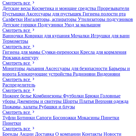
Смотреть все
Детские весы
Косметика и моющие средства
Прорезыватели
Пустышки
Аксессуары для пустышек
Гигиена полости рта
Салфетки
Ингаляторы, аспираторы
Утилизаторы подгузников
Детские горшки
Подгузники
Уход за малышом
Смотреть все
Ванночки
Коврики для купания
Мочалки
Игрушки для ванн
Термометры
Смотреть все
Гигиена для мамы
Сумки-переноски
Кресла для кормления
Рюкзаки-кенгуру
Смотреть все
Мониторы дыхания
Аксессуары для безопасности
Барьеры и
ворота
Блокирующие устройства
Радионяни
Видеоняни
Смотреть все
Распределитель
Смотреть все
Нижнее белье
Комбинезоны
Футболки
Брюки
Головные
уборы
Джемперы и свитеры
Шорты
Платья
Верхняя одежда
Пижамы, халаты
Рубашки и блузы
Смотреть все
Туфли
Ботинки
Сапоги
Босоножки
Мокасины
Пинетки
Пинетки
Смотреть все
Бренды
Акции
Доставка
О компании
Контакты
Новости