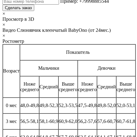
Пример: +79998885544
Сделать заказ
×
Просмотр в 3D
×
Видео Слюнявчик клеенчатый BabyOno (от 24мес.)
×
Ростометр
Показатель
Мальчики
Девочки
Возраст
Ниже
Выше
Ниже
Выше
Средний
Средний
среднего
среднего
среднего
среднего
0 мес
48,0-49,8
49,8-52,3
52,3-53,5
47,5-49,8
49,8-52,0
52,0-53,1
3 мес
56,5-58,1
58,1-60,9
60,9-62,0
56,2-57,6
57,6-60,7
60,7-61,8