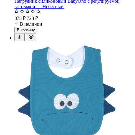
Нагрудник силиконовый BabyOno с регулируемой
застежкой — Небесный
878 ₽
723 ₽
В наличии
В корзину