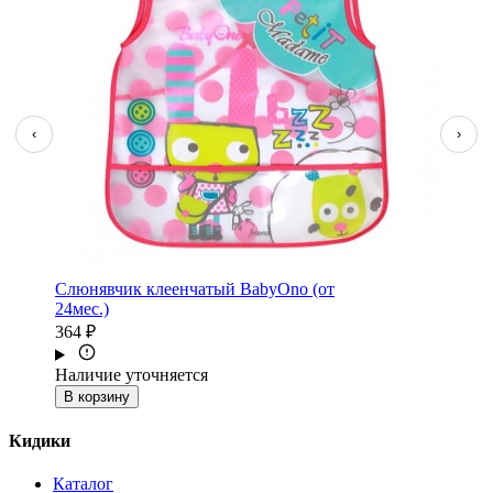
‹
›
Слюнявчик клеенчатый BabyOno (от
24мес.)
364 ₽
Наличие уточняется
В корзину
Кидики
Каталог