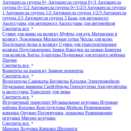
Автокресла группа 0+
Автокресла группа 0+/1
Автокресла
группа 0+/1/2
Автокресла группа 0+/1/2/3
Автокресла группа
1
Автокресла группа 1/2
Автокресла группа 1/2/3
Автокресла
группа 2/3
Автокресла группа 3
Базы для автокресел
Аксессуары для автокресел
Аксессуары для автомобиля
Смотреть все
Сумки для мамы на коляску
Муфты для рук
Матрасики в
коляску
Дождевики
Москитные сетки
Чехлы для колес
Постельное белье в коляску
Сумки для транспортировки
коляски
Подстаканники
Замки
Накидки на ножки
Бампера
для колясок
Зонты
Адаптеры
Подножки для второго ребенка
Прочее
Смотреть все
Конверты на выписку
Зимние конверты
Смотреть все
Велосипеды
Самокаты
Беговелы
Каталки
Электромобили
Педальные машины
Скейтборды
Гироскутеры
Аккумуляторы
и аксессуары
Транспорт для зимы
Смотреть все
Игрушечный транспорт
Музыкальные игрушки
Игровые
наборы
Каталки
Конструкторы
Мобили
Развивающие
коврики
Оружие
Погремушки, пищалки
Развивающие
игрушки
Мягкие игрушки
Смотреть все
Манежи
Ходунки
Качалки
Шезлонги