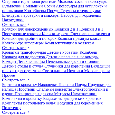
Стерилизаторы-подогреватели
Молокоотсосы и аксессуары
Бутылочки
Поильники
Соски
Аксессуары для бутылочек и
поильников
Контейнеры
Посуда
Термосы и термосумки
Блендеры, пароварки и миксеры
Наборы для кормления
Нагрудники
Смотреть все
Коляски для новорожденных
Коляски 2 в 1
Коляски 3 в 1
Прогулочные коляски
Коляски-трости
Трехколесные коляски
Коляски для двойни и погодок
Коляски премиум-класса
Коляски-трансформеры
Комплектующие к коляскам
Смотреть все
Кроватки-трансформеры
Детские кроватки
Колыбели
Кровати для подростков
Детские пеленальные комоды
Комоды
Детские шкафы
Пеленальные доски и столики
Детские столы и стулья
Стульчики для кормления
Вкладыши
и чехлы для стульчика
Светильники
Ночники
Мягкие кресла
Прочее
Смотреть все
Бортики в кроватку
Наволочки
Пеленки
Пледы
Подушки для
малыша
Простыни
Спальные конверты
Электропростыни и
одеяла
Позиционеры для сна
Матрасы
Наматрасники
Комплекты в кроватку
Балдахины для детских кроваток
Комплекты постельного белья
Подушки для беременных
Полотенца
Смотреть все