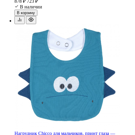
878 ₽
723 ₽
В наличии
В корзину
Нагрудник Chicco для мальчиков, принт глаза —