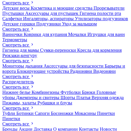
Смотреть все
Детские весы
Косметика и моющие средства
Прорезыватели
Пустышки
Аксессуары для пустышек
Гигиена полости рта
Салфетки
Ингаляторы, аспираторы
Утилизаторы подгузников
Детские горшки
Подгузники
Уход за малышом
Смотреть все
Ванночки
Коврики для купания
Мочалки
Игрушки для ванн
Термометры
Смотреть все
Гигиена для мамы
Сумки-переноски
Кресла для кормления
Рюкзаки-кенгуру
Смотреть все
Мониторы дыхания
Аксессуары для безопасности
Барьеры и
ворота
Блокирующие устройства
Радионяни
Видеоняни
Смотреть все
Распределитель
Смотреть все
Нижнее белье
Комбинезоны
Футболки
Брюки
Головные
уборы
Джемперы и свитеры
Шорты
Платья
Верхняя одежда
Пижамы, халаты
Рубашки и блузы
Смотреть все
Туфли
Ботинки
Сапоги
Босоножки
Мокасины
Пинетки
Пинетки
Смотреть все
Бренды
Акции
Доставка
О компании
Контакты
Новости