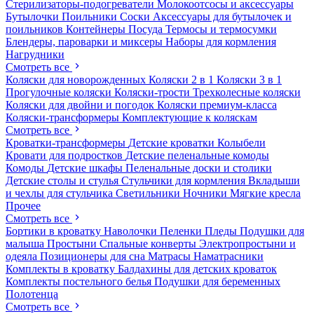
Стерилизаторы-подогреватели
Молокоотсосы и аксессуары
Бутылочки
Поильники
Соски
Аксессуары для бутылочек и
поильников
Контейнеры
Посуда
Термосы и термосумки
Блендеры, пароварки и миксеры
Наборы для кормления
Нагрудники
Смотреть все
Коляски для новорожденных
Коляски 2 в 1
Коляски 3 в 1
Прогулочные коляски
Коляски-трости
Трехколесные коляски
Коляски для двойни и погодок
Коляски премиум-класса
Коляски-трансформеры
Комплектующие к коляскам
Смотреть все
Кроватки-трансформеры
Детские кроватки
Колыбели
Кровати для подростков
Детские пеленальные комоды
Комоды
Детские шкафы
Пеленальные доски и столики
Детские столы и стулья
Стульчики для кормления
Вкладыши
и чехлы для стульчика
Светильники
Ночники
Мягкие кресла
Прочее
Смотреть все
Бортики в кроватку
Наволочки
Пеленки
Пледы
Подушки для
малыша
Простыни
Спальные конверты
Электропростыни и
одеяла
Позиционеры для сна
Матрасы
Наматрасники
Комплекты в кроватку
Балдахины для детских кроваток
Комплекты постельного белья
Подушки для беременных
Полотенца
Смотреть все