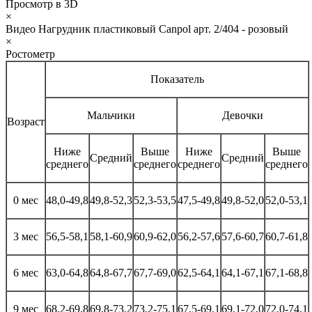
Просмотр в 3D
×
Видео Нагрудник пластиковый Canpol арт. 2/404 - розовый
×
Ростометр
Показатель
Мальчики
Девочки
Возраст
Ниже
Выше
Ниже
Выше
Средний
Средний
среднего
среднего
среднего
среднего
0 мес
48,0-49,8
49,8-52,3
52,3-53,5
47,5-49,8
49,8-52,0
52,0-53,1
3 мес
56,5-58,1
58,1-60,9
60,9-62,0
56,2-57,6
57,6-60,7
60,7-61,8
6 мес
63,0-64,8
64,8-67,7
67,7-69,0
62,5-64,1
64,1-67,1
67,1-68,8
9 мес
68,2-69,8
69,8-73,2
73,2-75,1
67,5-69,1
69,1-72,0
72,0-74,1