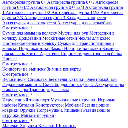
Автокресла группа 0+
Автокресла группа 0+/1
Автокресла
группа 0+/1/2
Автокресла группа 0+/1/2/3
Автокресла группа
1
Автокресла группа 1/2
Автокресла группа 1/2/3
Автокресла
группа 2/3
Автокресла группа 3
Базы для автокресел
Аксессуары для автокресел
Аксессуары для автомобиля
Смотреть все
Сумки для мамы на коляску
Муфты для рук
Матрасики в
коляску
Дождевики
Москитные сетки
Чехлы для колес
Постельное белье в коляску
Сумки для транспортировки
коляски
Подстаканники
Замки
Накидки на ножки
Бампера
для колясок
Зонты
Адаптеры
Подножки для второго ребенка
Прочее
Смотреть все
Конверты на выписку
Зимние конверты
Смотреть все
Велосипеды
Самокаты
Беговелы
Каталки
Электромобили
Педальные машины
Скейтборды
Гироскутеры
Аккумуляторы
и аксессуары
Транспорт для зимы
Смотреть все
Игрушечный транспорт
Музыкальные игрушки
Игровые
наборы
Каталки
Конструкторы
Мобили
Развивающие
коврики
Оружие
Погремушки, пищалки
Развивающие
игрушки
Мягкие игрушки
Смотреть все
Манежи
Ходунки
Качалки
Шезлонги